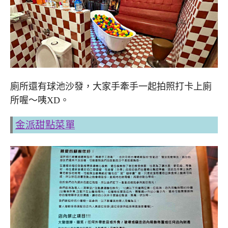
廁所還有球池沙發，大家手牽手一起拍照打卡上廁
所喔～咦XD。
金派甜點菜單