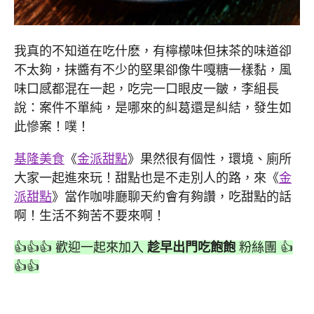
我真的不知道在吃什麽，有檸檬味但抹茶的味道卻
不太夠，抹醬有不少的堅果卻像牛嘎糖一樣黏，風
味口感都混在一起，吃完一口眼皮一皺，李組長
說：案件不單純，是哪來的糾葛還是糾結，發生如
此慘案！噗！
基隆美食
《
金派甜點
》果然很有個性，環境、廁所
大家一起進來玩！甜點也是不走別人的路，來《
金
派甜點
》當作咖啡廳聊天約會有夠讚，吃甜點的話
啊！生活不夠苦不要來啊！
👍👍👍 歡迎一起來加入
趁早出門吃飽飽
粉絲團 👍
👍👍