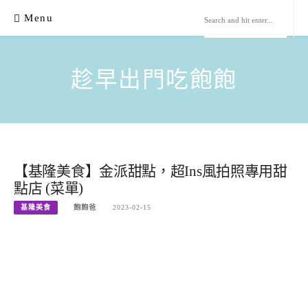
Skip
Menu
to
content
趁早出門吃飽飽
【基隆美食】金派甜點，超Ins風拍照專用甜
點店 (菜單)
基隆美食
飽飽爸
2023-02-15