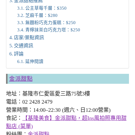
金派甜點推薦
公主草莓千層：$350
芝麻千層：$280
無麵粉巧克力蛋糕：$250
青檸抹茶白巧克力塔：$250
店家/景點資訊
交通資訊
評論
延伸閱讀
金派甜點
地址：基隆市仁愛區愛三路75號3樓
電話：02 2428 2479
營業時間：14:00–22:30 (週六、日12:00營業)
食記：
【基隆美食】金派甜點，超Ins風拍照專用甜
點店 (菜單)
粉絲團：
金派甜點