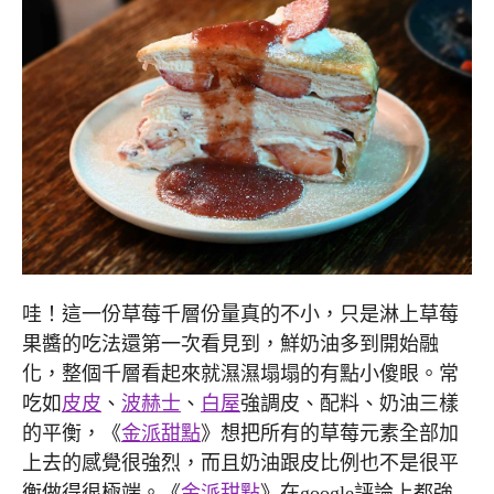
哇！這一份草莓千層份量真的不小，只是淋上草莓
果醬的吃法還第一次看見到，鮮奶油多到開始融
化，整個千層看起來就濕濕塌塌的有點小傻眼。常
吃如
皮皮
、
波赫士
、
白屋
強調皮、配料、奶油三樣
的平衡，《
金派甜點
》想把所有的草莓元素全部加
上去的感覺很強烈，而且奶油跟皮比例也不是很平
衡做得很極端。《
金派甜點
》在google評論上都強