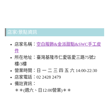
店家/景點資訊
店家名稱：
空白服飾&金派甜點&SWC手工皮
件
所在地址：臺灣基隆市仁愛區愛三路75號2
樓/3樓
營業時間：日 一 二 三 四 五 六 14:00-22:30
店家電話：02 2428 2479
備註資訊：
＊＊(週六、日12:00營業)＊＊