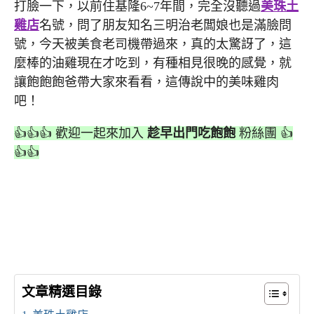
打臉一下，以前住基隆6~7年間，完全沒聽過
美珠土
雞店
名號，問了朋友知名三明治老闆娘也是滿臉問
號，今天被美食老司機帶過來，真的太驚訝了，這
麼棒的油雞現在才吃到，有種相見很晚的感覺，就
讓飽飽飽爸帶大家來看看，這傳說中的美味雞肉
吧！
👍👍👍 歡迎一起來加入
趁早出門吃飽飽
粉絲團 👍
👍👍
文章精選目錄