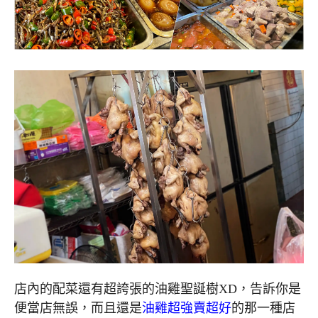
店內的配菜還有超誇張的油雞聖誕樹XD，告訴你是
便當店無誤，而且還是
油雞超強賣超好
的那一種店