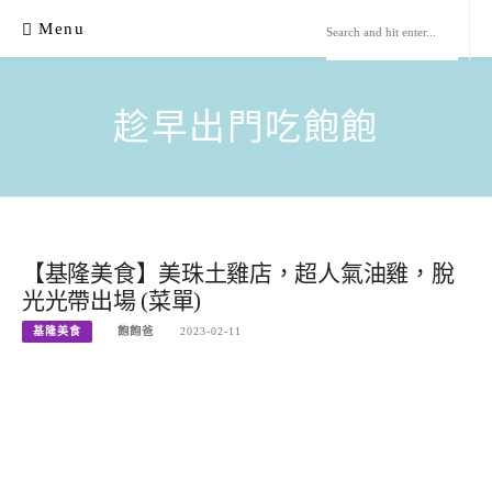
Skip
Menu
to
content
趁早出門吃飽飽
【基隆美食】美珠土雞店，超人氣油雞，脫
光光帶出場 (菜單)
基隆美食
飽飽爸
2023-02-11