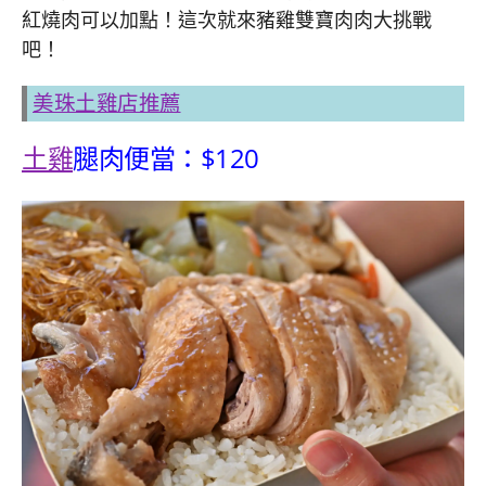
紅燒肉可以加點！這次就來豬雞雙寶肉肉大挑戰
吧！
美珠土雞店推薦
土雞
腿肉便當：$120