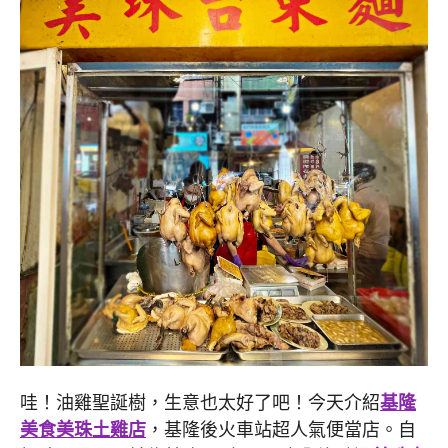
哇！油雞聖誕樹，生意也太好了吧！今天介紹
基隆
美食美珠土雞店
，基隆後火車站超人氣便當店。自