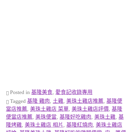
Posted in
基隆美食
,
愛食記收錄專用
Tagged
基隆 雞肉
,
土雞
,
美珠土雞店推薦
,
基隆便
當店推薦
,
美珠土雞店 菜單
,
美珠土雞店評價
,
基隆
便當店推薦
,
美珠便當
,
基隆好吃雞肉
,
美珠土雞
,
基
隆烤雞
,
美珠土雞店 相片
,
基隆紅燒肉
,
美珠土雞店