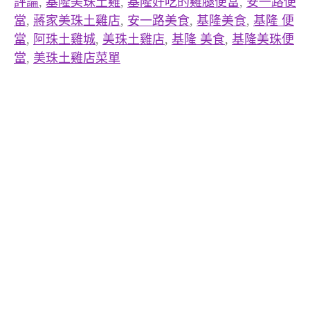
評論
,
基隆美珠土雞
,
基隆好吃的雞腿便當
,
安一路便
當
,
蔣家美珠土雞店
,
安一路美食
,
基隆美食
,
基隆 便
當
,
阿珠土雞城
,
美珠土雞店
,
基隆 美食
,
基隆美珠便
當
,
美珠土雞店菜單