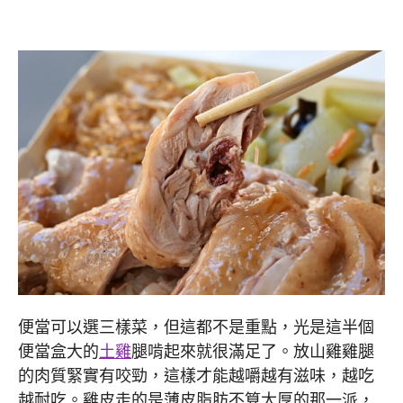
便當可以選三樣菜，但這都不是重點，光是這半個
便當盒大的
土雞
腿啃起來就很滿足了。放山雞雞腿
的肉質緊實有咬勁，這樣才能越嚼越有滋味，越吃
越耐吃。雞皮走的是薄皮脂肪不算太厚的那一派，