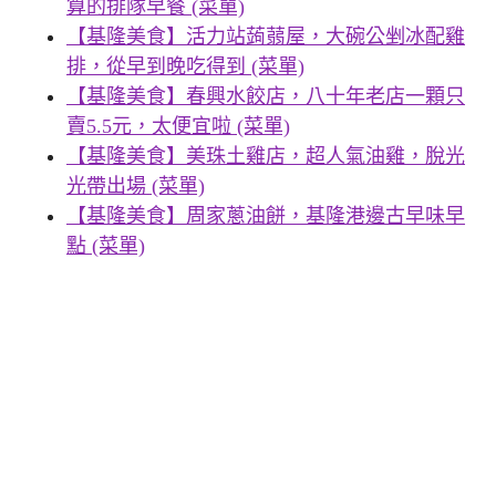
算的排隊早餐 (菜單)
【基隆美食】活力站蒟蒻屋，大碗公剉冰配雞
排，從早到晚吃得到 (菜單)
【基隆美食】春興水餃店，八十年老店一顆只
賣5.5元，太便宜啦 (菜單)
【基隆美食】美珠土雞店，超人氣油雞，脫光
光帶出場 (菜單)
【基隆美食】周家蔥油餅，基隆港邊古早味早
點 (菜單)