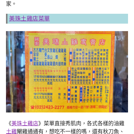
家。
美珠土雞店菜單
《
美珠土雞店
》菜單直接秀肌肉，各式各樣的油雞
土雞
閹雞通通有，想吃不一樣的嗎，還有秋刀魚、