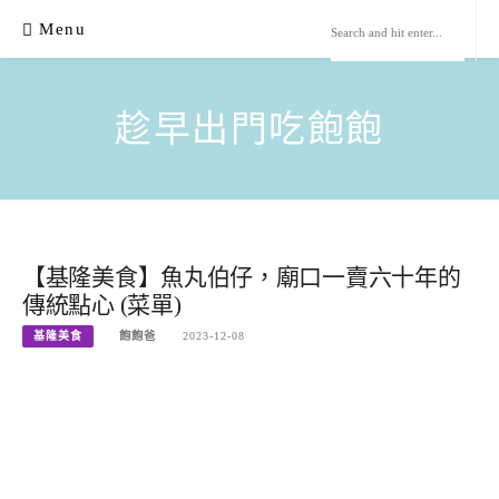
Skip
Menu
to
content
趁早出門吃飽飽
【基隆美食】魚丸伯仔，廟口一賣六十年的
傳統點心 (菜單)
基隆美食
飽飽爸
2023-12-08