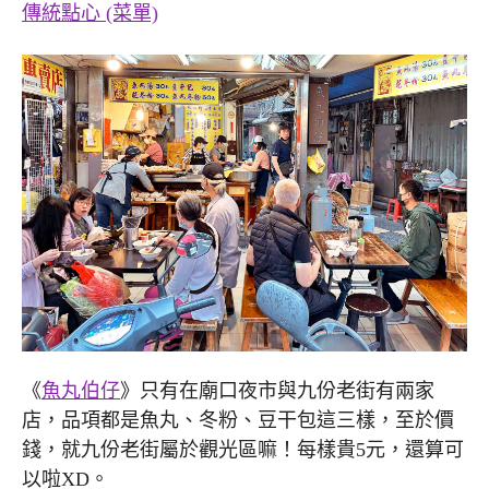
傳統點心 (菜單)
《
魚丸伯仔
》只有在廟口夜市與九份老街有兩家
店，品項都是魚丸、冬粉、豆干包這三樣，至於價
錢，就九份老街屬於觀光區嘛！每樣貴5元，還算可
以啦XD。