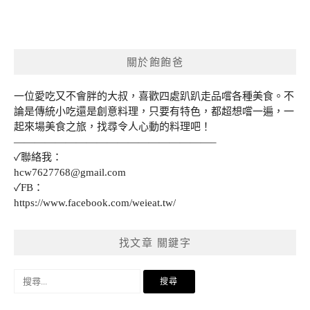
關於飽飽爸
一位愛吃又不會胖的大叔，喜歡四處趴趴走品嚐各種美食。不
論是傳統小吃還是創意料理，只要有特色，都超想嚐一遍，一
起來場美食之旅，找尋令人心動的料理吧！
———————————————————–
✓聯絡我：
hcw7627768@gmail.com
✓FB：
https://www.facebook.com/weieat.tw/
找文章 關鍵字
搜
尋
關