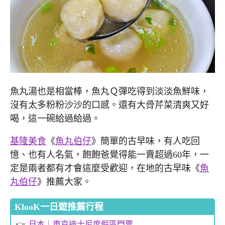
魚丸湯也是相當棒，魚丸Ｑ彈吃得到淡淡魚鮮味，
沒有太多粉粉沙沙的口感。還有大骨芹菜清爽又好
喝，這一碗給過給過。
基隆美食
《
魚丸伯仔
》簡單的古早味，有人吃回
憶、也有人名氣，飽飽爸覺得能一賣超過60年，一
定是兩者都有才會這麼受歡迎，在地的古早味《
魚
丸伯仔
》推薦大家。
KlooK一日遊推薦行程
日本｜東京迪士尼度假區門票