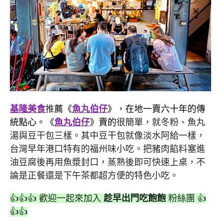
基隆美食
推
薦《
魚丸伯仔
》，在地一賣六十年的傳
統點心。《
魚丸伯仔
》賣的
很簡單，就冬粉、魚丸
湯與豆干包三樣。其中豆干包就像淡水阿給一樣，
台灣早年港口特有的福州味小吃。把豬肉餡料塞進
油豆腐後再用魚漿封口，蒸熟後即可快速上桌，不
論是正餐還是下午茶都超方便的特色小吃。
👍👍👍 歡迎一起來加入
趁早出門吃飽飽
粉絲團 👍
👍👍