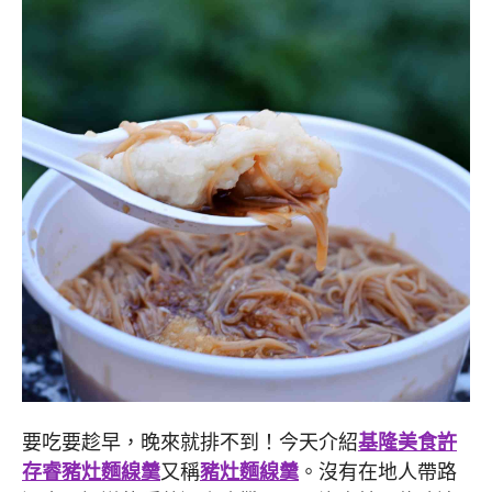
要吃要趁早，晚來就排不到！今天介紹
基隆美食
許
存睿豬灶麵線羹
又稱
豬灶麵線羹
。沒有在地人帶路