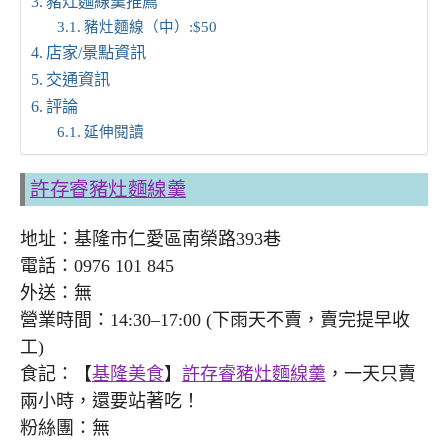
豬灶麵線羹推薦
豬灶麵線（中）:$50
店家/景點資訊
交通資訊
評論
延伸閱讀
許存睿豬灶麵線羹
地址：基隆市仁愛區南榮路393巷
電話：0976 101 845
外送：無
營業時間：14:30–17:00 (下雨天不賣，賣完提早收
工)
食記：【
基隆美食
】
許存睿豬灶麵線羹
，一天只賣
兩小時，還要站著吃！
粉絲團：無