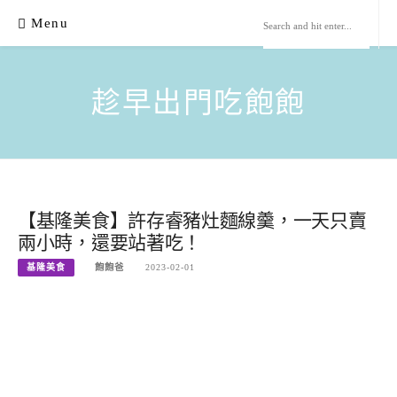
Skip
Menu
to
content
趁早出門吃飽飽
【基隆美食】許存睿豬灶麵線羹，一天只賣
兩小時，還要站著吃！
基隆美食
飽飽爸
2023-02-01