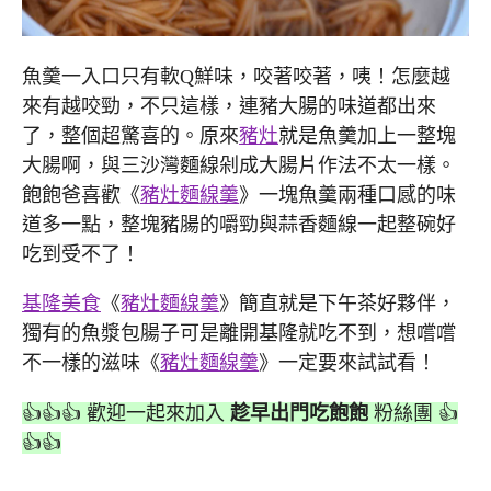
魚羹一入口只有軟Q鮮味，咬著咬著，咦！怎麼越
來有越咬勁，不只這樣，連豬大腸的味道都出來
了，整個超驚喜的。原來
豬灶
就是魚羹加上一整塊
大腸啊，與三沙灣麵線剁成大腸片作法不太一樣。
飽飽爸喜歡《
豬灶麵線羹
》一塊魚羹兩種口感的味
道多一點，整塊豬腸的嚼勁與蒜香麵線一起整碗好
吃到受不了！
基隆美食
《
豬灶麵線羹
》簡直就是下午茶好夥伴，
獨有的魚漿包腸子可是離開基隆就吃不到，想嚐嚐
不一樣的滋味《
豬灶麵線羹
》一定要來試試看！
👍👍👍 歡迎一起來加入
趁早出門吃飽飽
粉絲團 👍
👍👍