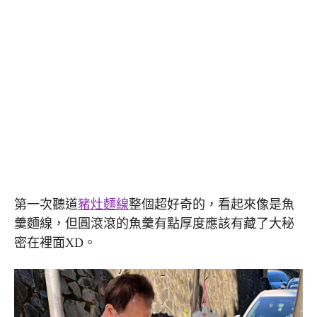
第一次聽道
豬灶麵線
整個超好奇的，看起來像是魚
羹麵線，但圓滾滾的魚羹有點厚度應該有藏了大秘
密在裡面XD。