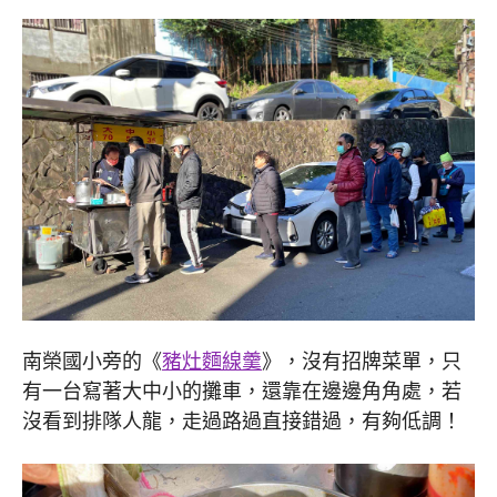
南榮國小旁的《
豬灶麵線羹
》，沒有招牌菜單，只
有一台寫著大中小的攤車，還靠在邊邊角角處，若
沒看到排隊人龍，走過路過直接錯過，有夠低調！