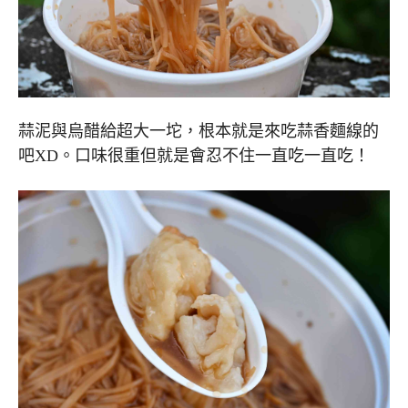
蒜泥與烏醋給超大一坨，根本就是來吃蒜香麵線的
吧XD。口味很重但就是會忍不住一直吃一直吃！