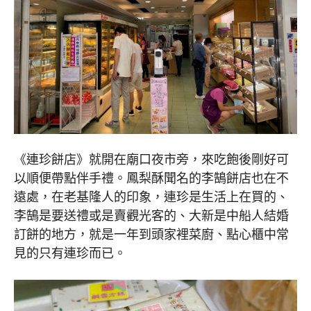
《連珍餅店》就開在廟口夜市旁，來吃飽後剛好可
以順便帶點伴手禮。鳳梨酥聞名的李鵠餅店也在不
遠處，在老基隆人的印象，連珍是生活上在買的、
李鵠是要送禮或是賣觀光客的、大新是中船人結婚
訂餅的地方，就是一年到頭家裡菜廚、點心櫃中常
見的只有連珍而已。