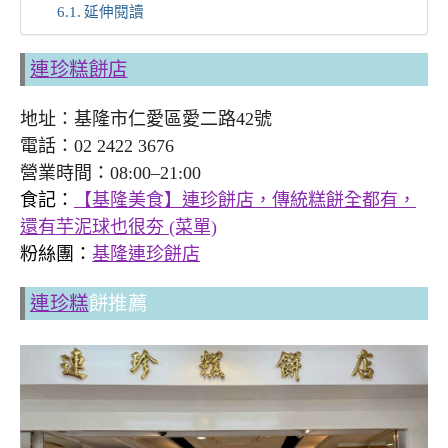
延伸閱讀
連珍糕餅店
地址：基隆市仁愛區愛二路42號
電話：02 2422 3676
營業時間：08:00–21:00
食記：
【基隆美食】連珍餅店，傳統糕餅全都有，
還有芋泥球也很夯 (菜單)
粉絲團：
基隆連珍餅店
連珍糕
餅推薦