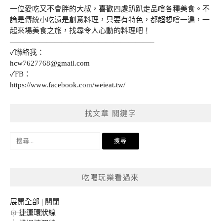
一位愛吃又不會胖的大叔，喜歡四處趴趴走品嚐各種美食。不
論是傳統小吃還是創意料理，只要有特色，都超想嚐一遍，一
起來場美食之旅，找尋令人心動的料理吧！
———————————————————–
✓聯絡我：
hcw7627768@gmail.com
✓FB：
https://www.facebook.com/weieat.tw/
找文章 關鍵字
搜
尋
關
鍵
吃喝玩樂看過來
字:
展開全部
|
關閉
捷運環狀線