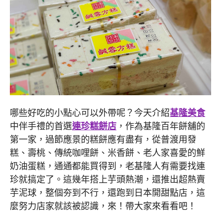
哪些好吃的小點心可以外帶呢？今天介紹
基隆美食
中伴手禮的首選
連珍糕餅店
，作為基隆百年餅舖的
第一家，過節應景的糕餅應有盡有，從普渡用發
糕、壽桃、傳統咖哩餅、米香餅、老人家喜愛的鮮
奶油蛋糕，通通都能買得到，老基隆人有需要找連
珍就搞定了。這幾年搭上芋頭熱潮，還推出超熱賣
芋泥球，整個夯到不行，還跑到日本開甜點店，這
麼努力店家就該被認識，來！帶大家來看看吧！