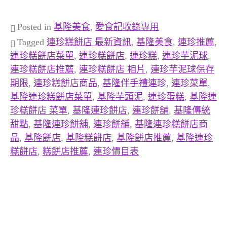
Posted in
基隆美食
,
愛食記收錄專用
Tagged
連珍糕餅店 最新資訊
,
基隆美食
,
連珍推薦
,
連珍糕餅店菜單
,
連珍糕餅店
,
連珍糕
,
連珍芋泥球
,
連珍糕餅店推薦
,
連珍糕餅店 相片
,
連珍芋泥球保存
期限
,
連珍糕餅店商品
,
基隆伴手禮連珍
,
連珍菜單
,
基隆連珍糕餅店菜單
,
基隆芋頭泥
,
連珍蛋糕
,
基隆連
珍糕餅店 菜單
,
基隆連珍餅店
,
連珍餅舖
,
基隆傳統
甜點
,
基隆連珍餅舖
,
連珍餅舖
,
基隆連珍糕餅店商
品
,
基隆餅店
,
基隆糕餅店
,
基隆餅店推薦
,
基隆連珍
糕餅店
,
糕餅店推薦
,
連珍價目表