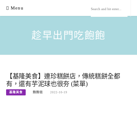
Skip
Menu
to
content
趁早出門吃飽飽
【基隆美食】連珍糕餅店，傳統糕餅全都
有，還有芋泥球也很夯 (菜單)
基隆美食
飽飽爸
2022-10-19