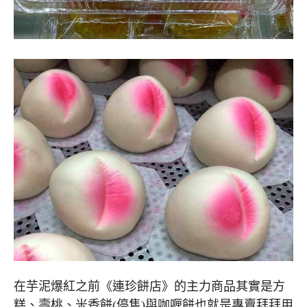
在芋泥爆紅之前《連珍餅店》的主力商品其實是方
糕、壽桃、米香餅(停售)與咖喱餅也就是專賣拜拜用