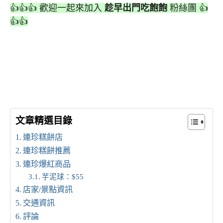
👍👍👍 歡迎一起來加入
趁早出門吃飽飽
粉絲團 👍
👍👍
文章精選目錄
連珍糕餅店
連珍糕餅推薦
連珍爆紅商品
芋泥球：$55
店家/景點資訊
交通資訊
評論