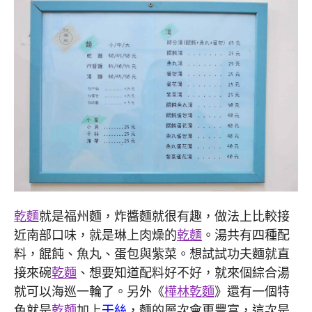
乾麵
就是福州麵，炸醬麵就很有趣，做法上比較接
近南部口味，就是琳上肉燥的
乾麵
。湯共有四種配
料，餛飩、魚丸、蛋包與紫菜。想試試功夫麵就直
接來碗
乾麵
、想要知道配料好不好，就來個綜合湯
就可以海巡一輪了。另外《
樺林乾麵
》還有一個特
色就是
乾麵
加上
干絲
，麵的層次會更豐富，這次是