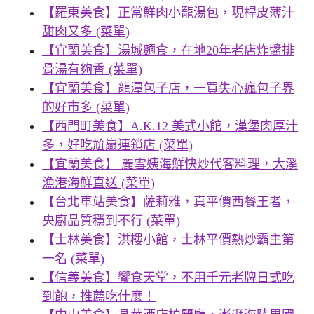
【羅東美食】正常鮮肉小籠湯包，現桿皮薄汁
甜肉又多 (菜單)
【宜蘭美食】湯城麵食，在地20年老店炸醬排
骨湯有夠香 (菜單)
【宜蘭美食】龍潭包子店，一買失心瘋包子界
的好市多 (菜單)
【西門町美食】A.K.12 美式小館，漢堡肉厚汁
多，好吃尬贏連鎖店 (菜單)
【宜蘭美食】 麗雪姨海鮮快炒代客料理，大溪
漁港海鮮直送 (菜單)
【台北車站美食】薩莉雅，真平價西餐王者，
央廚品質穩到不行 (菜單)
【士林美食】洪樓小館，士林平價熱炒霸主第
一名 (菜單)
【信義美食】饗食天堂，不用千元老牌日式吃
到飽，推薦吃什麼！