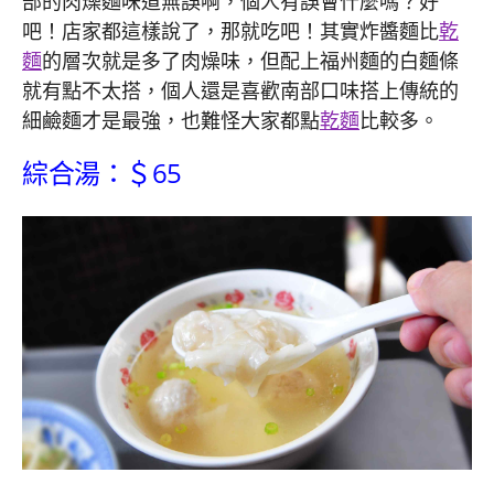
部的肉燥麵味道無誤啊，個人有誤會什麼嗎？好
吧！店家都這樣說了，那就吃吧！其實炸醬麵比
乾
麵
的層次就是多了肉燥味，但配上福州麵的白麵條
就有點不太搭，個人還是喜歡南部口味搭上傳統的
細鹼麵才是最強，也難怪大家都點
乾麵
比較多。
綜合湯：＄65