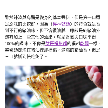
雖然辣渣與烏醋是變身的基本醬料，但是第一口還
是原味的比較好，因為《
樺林乾麵
》的特色就是香
到不行的豬油味，但不會很油膩，應該是純豬油外
還有加上一些其他的油脂，就是香氣與口味平衡
100%的調味，不像是
財哥福州麵
的福州
乾麵
一樣，
整碗麵都泡在豬油裡那樣徧，滿滿的豬油香，但是
三口就膩到快吃飽了。