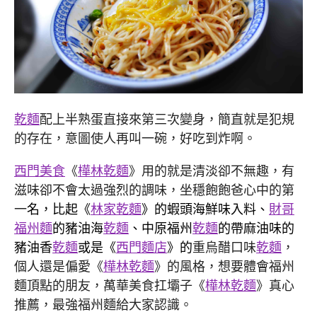
乾麵
配上半熟蛋直接來第三次變身，簡直就是犯規
的存在，意圖使人再叫一碗，好吃到炸啊。
西門美食
《
樺林乾麵
》用的就是清淡卻不無趣，有
滋味卻不會太過強烈的調味，坐穩飽飽爸心中的第
一
名，比起《
林家乾麵
》的蝦頭海鮮味入料、
財哥
福州麵
的豬油海
乾麵
、中原福州
乾麵
的帶麻油味的
豬油香
乾麵
或是《
西門麵店
》的
重烏醋口味
乾麵
，
個人還是偏愛《
樺林乾麵
》的風格，想要體會福州
麵頂點的朋友，萬華美食扛壩子《
樺林乾麵
》真心
推薦，最強福州麵給大家認識。