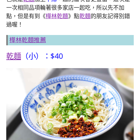
一次相同品項輪著很多家店一起吃，所以先不加
點，但是有到《
樺林乾麵
》點
乾麵
的朋友記得別錯
過喔！
樺林乾麵推薦
乾麵
（小）：$40