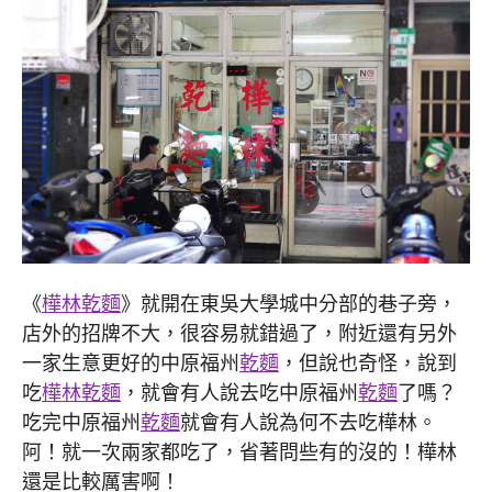
《
樺林乾麵
》就開在東吳大學城中分部的巷子旁，
店外的招牌不大，很容易就錯過了，附近還有另外
一家生意更好的中原福州
乾麵
，但說也奇怪，說到
吃
樺林乾麵
，就會有人說去吃中原福州
乾麵
了嗎？
吃完中原福州
乾麵
就會有人說為何不去吃樺林。
阿！就一次兩家都吃了，省著問些有的沒的！樺林
還是比較厲害啊！