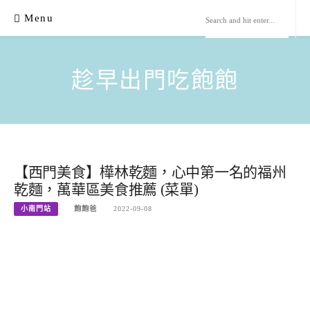
Skip
Menu
to
content
趁早出門吃飽飽
【西門美食】樺林乾麵，心中第一名的福州
乾麵，萬華區美食推薦 (菜單)
小南門站
飽飽爸
2022-09-08