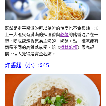
既然是走平衡派的所以辣渣的辣度也不會很辣，加
上一大匙只有滿滿的辣渣香與
乾麵
的豬香混合在一
起，變成辣渣香氣為主體的一碗麵。點一碗就能有
兩種不同的高質感享受，給《
樺林乾麵
》最高評
價，個人覺得是實至名歸。
炸醬麵（小）:$45