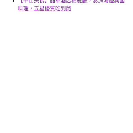
【中山美食】晶華酒店柏麗廳，澎湃海陸異國
料理，五星優質吃到飽