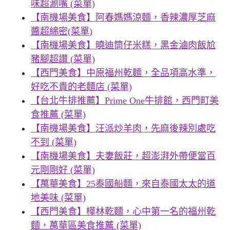
味超涮嘴 (菜單)
【南機場美食】阿春媽媽涼麵，香辣濃厚芝麻
醬超綿密(菜單)
【南機場美食】曉迪筒仔米糕，黑金滷肉飯尬
豬腳超讚 (菜單)
【西門美食】中原福州乾麵，全品項高水準，
好吃不貴的老麵店 (菜單)
【台北牛排推薦】Prime One牛排館，西門町美
食推薦 (菜單)
【南機場美食】汪派炒羊肉，先麻後辣別處吃
不到 (菜單)
【南機場美食】夫妻飯莊，超澎湃外帶便當百
元剛剛好 (菜單)
【萬華美食】25泰國船麵，來自泰國太太的道
地美味 (菜單)
【西門美食】樺林乾麵，心中第一名的福州乾
麵，萬華區美食推薦 (菜單)