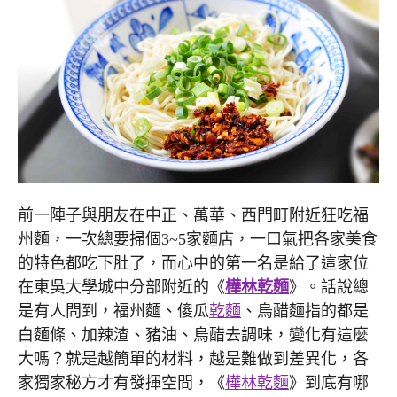
前一陣子與朋友在中正、萬華、西門町附近狂吃福
州麵，一次總要掃個3~5家麵店，一口氣把各家美食
的特色都吃下肚了，而心中的第一名是給了這家位
在東吳大學城中分部附近的《
樺林乾麵
》。話說總
是有人問到，福州麵、傻瓜
乾麵
、烏醋麵指的都是
白麵條、加辣渣、豬油、烏醋去調味，變化有這麼
大嗎？就是越簡單的材料，越是難做到差異化，各
家獨家秘方才有發揮空間，《
樺林乾麵
》到底有哪