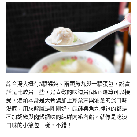
綜合湯大概有3顆餛飩、兩顆魚丸與一顆蛋包，說實
話是比較貴一些，是喜歡的味道貴個$15還算可以接
受，湯頭本身是大骨湯加上芹菜末與油蔥的淡口味
湯底，用來解膩是剛剛好。餛飩與魚丸裡包的都是
不加胡椒與肉燥調味的純鮮肉系內餡，就像是吃淡
口味的小籠包一樣，不錯！