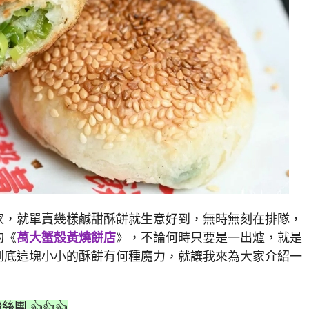
家，就單賣幾樣鹹甜酥餅就生意好到，無時無刻在排隊，
的《
萬大蟹殼黃燒餅店
》，不論何時只要是一出爐，就是
到底這塊小小的酥餅有何種魔力，就讓我來為大家介紹一
絲團 👍👍👍