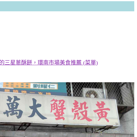
的三星蔥酥餅，環南市場美食推薦 (菜單)