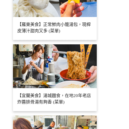
【羅東美食】正常鮮肉小籠湯包，現桿
皮薄汁甜肉又多 (菜單)
【宜蘭美食】湯城麵食，在地20年老店
炸醬排骨湯有夠香 (菜單)