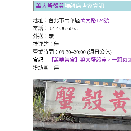
萬大蟹殼黃
燒餅店店家資訊
地址：台北市萬華區
萬大路124號
電話：02 2336 6063
外送：無
捷運站：無
營業時間：09:30–20:00 (週日公休)
食記：
【萬華美食】萬大蟹殼黃，一顆$15
粉絲團：無