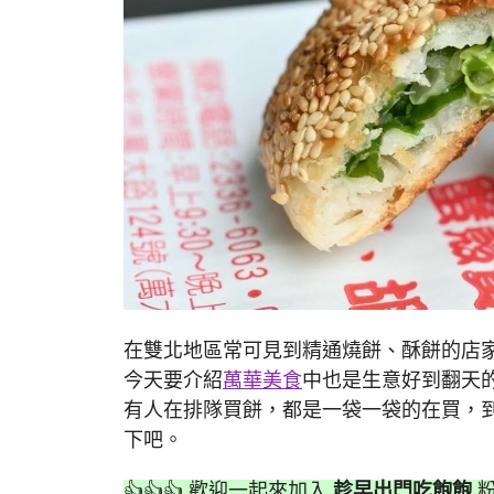
在雙北地區常可見到精通燒餅、酥餅的店
今天要介紹
萬華美食
中也是生意好到翻天
有人在排隊買餅，都是一袋一袋的在買，
下吧。
👍👍👍 歡迎一起來加入
趁早出門吃飽飽
粉