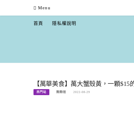
Skip
Menu
to
content
首頁
隱私權說明
【萬華美食】萬大蟹殼黃，一顆$15
西門站
飽飽爸
2022-08-29