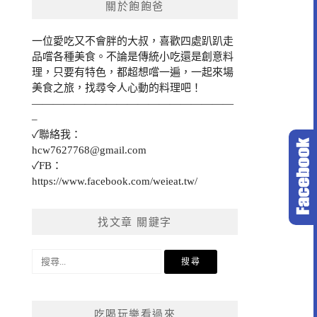
關於飽飽爸
一位愛吃又不會胖的大叔，喜歡四處趴趴走
品嚐各種美食。不論是傳統小吃還是創意料
理，只要有特色，都超想嚐一遍，一起來場
美食之旅，找尋令人心動的料理吧！
———————————————————
–
✓聯絡我：
hcw7627768@gmail.com
✓FB：
https://www.facebook.com/weieat.tw/
找文章 關鍵字
搜
尋
關
鍵
吃喝玩樂看過來