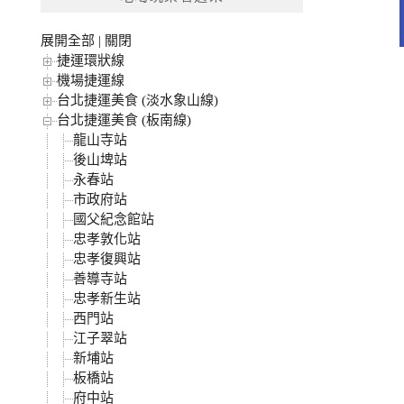
字:
展開全部
|
關閉
捷運環狀線
機場捷運線
台北捷運美食 (淡水象山線)
台北捷運美食 (板南線)
龍山寺站
後山埤站
永春站
市政府站
國父紀念館站
忠孝敦化站
忠孝復興站
善導寺站
忠孝新生站
西門站
江子翠站
新埔站
板橋站
府中站