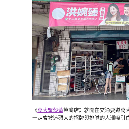
《
萬大蟹殼黃
燒餅店》就開在交通要道萬
一定會被這碩大的招牌與排隊的人潮吸引