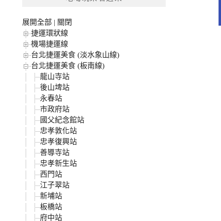
字:
展開全部
|
關閉
捷運環狀線
機場捷運線
台北捷運美食 (淡水象山線)
台北捷運美食 (板南線)
龍山寺站
後山埤站
永春站
市政府站
國父紀念館站
忠孝敦化站
忠孝復興站
善導寺站
忠孝新生站
西門站
江子翠站
新埔站
板橋站
府中站