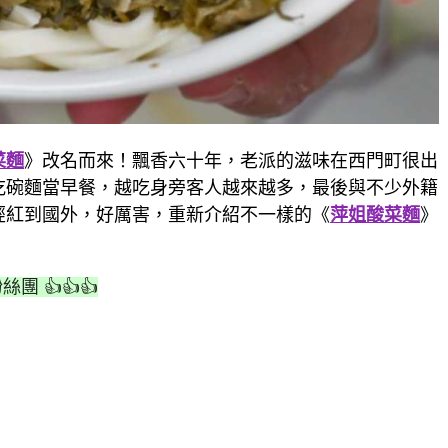
菜麵
》改名而來！飄香六十年，老派的滋味在西門町很出
吃碗麵當早餐，越吃身旁客人越來越多，最後與不少外籍
經紅到國外，好厲害，重新介紹不一樣的《
萍姐酸菜麵
》
絲團 👍👍👍