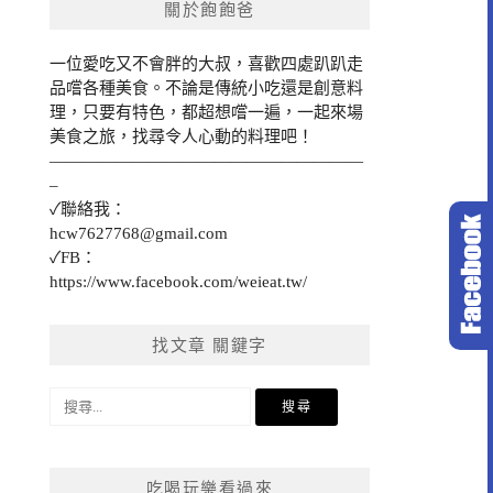
關於飽飽爸
一位愛吃又不會胖的大叔，喜歡四處趴趴走
品嚐各種美食。不論是傳統小吃還是創意料
理，只要有特色，都超想嚐一遍，一起來場
美食之旅，找尋令人心動的料理吧！
———————————————————
–
✓聯絡我：
hcw7627768@gmail.com
✓FB：
https://www.facebook.com/weieat.tw/
找文章 關鍵字
搜
尋
關
鍵
吃喝玩樂看過來