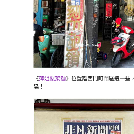
《
萍姐酸菜麵
》位置離西門町鬧區遠一些
達！