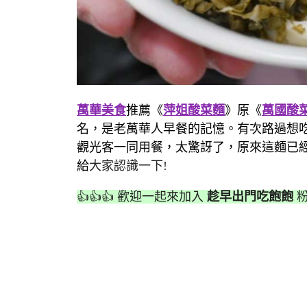
萬華美食
推薦《
萍姐酸菜麵
》原《
萬國酸
名，是老萬華人早餐的記憶。有次路過想
觀光客一同用餐，太驚訝了，原來這麵已
給
大家認識一下!
👍👍👍 歡迎一起來加入
趁早出門吃飽飽
粉