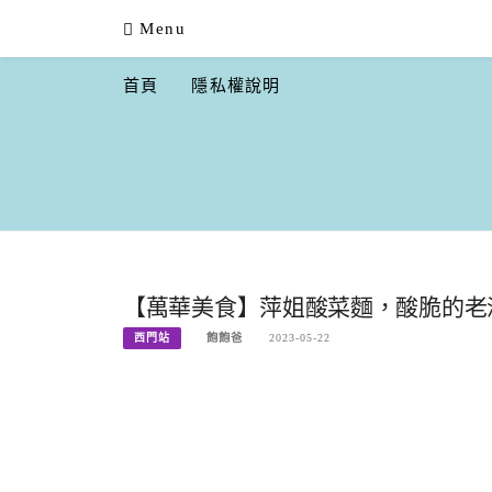
Skip
Menu
to
content
首頁
隱私權說明
【萬華美食】萍姐酸菜麵，酸脆的老派
西門站
飽飽爸
2023-05-22