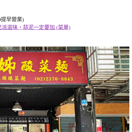
40提早營業)
派滋味，蒜泥一定要加 (菜單)