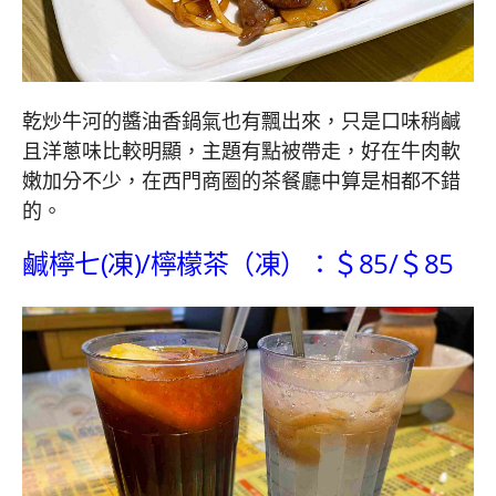
乾炒牛河的醬油香鍋氣也有飄出來，只是口味稍鹹
且洋蔥味比較明顯，主題有點被帶走，好在牛肉軟
嫩加分不少，在西門商圈的茶餐廳中算是相都不錯
的。
鹹檸七(凍)/檸檬茶（凍）：＄85/
＄85