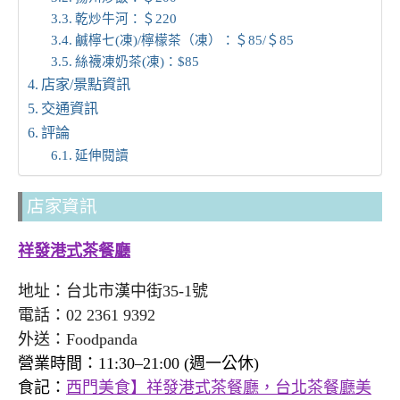
乾炒牛河：＄220
鹹檸七(凍)/檸檬茶（凍）：＄85/＄85
絲襪凍奶茶(凍)：$85
店家/景點資訊
交通資訊
評論
延伸閱讀
店家資訊
祥發港式茶餐廳
地址：台北市漢中街35-1號
電話：02 2361 9392
外送：Foodpanda
營業時間：11:30–21:00 (週一公休)
食記：
西門美食】祥發港式茶餐廳，台北茶餐廳美