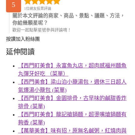
5
1位網友投票評論
關於本文評論的商家、商品、景點、議題、方法，
你給幾顆星呢？
歡迎一起點擊星號參與評論唷！
按讚加入粉絲團
延伸閱讀
【西門町美食】永富魚丸店，超肉感福州麵魚
丸彈牙好吃 （菜單）
【西門美食】梁山泊小籠湯包，週休三日超人
氣爆湯小籠包 (菜單)
【西門町美食】金園排骨，古早味的鹹甜香炸
排骨 (菜單)
【西門町美食】龍記搶鍋麵，超燙嘴熗鍋麵有
夠香 (菜單)
【萬華美食】味有招，原無名鹹粥，紅燒肉與