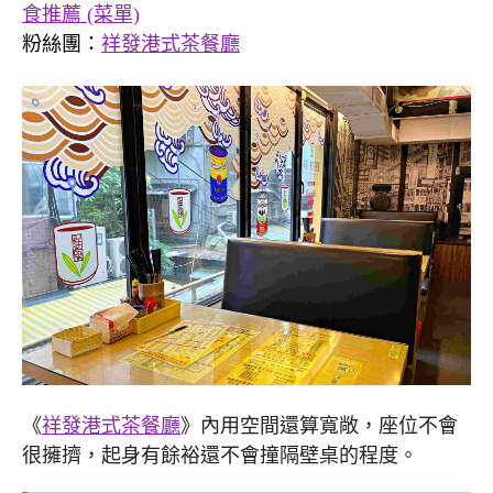
食推薦 (菜單)
粉絲團：
祥發港式茶餐廳
《
祥發港式茶餐廳
》內用空間還算寬敞，座位不會
很擁擠，起身有餘裕還不會撞隔壁桌的程度。