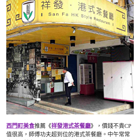
西門町美食
推薦
《
祥發港式茶餐廳
》
，價錢不貴CP
值很高，師傅功夫超到位的港式茶餐廳。中午常常