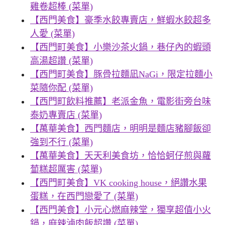
雞卷超棒 (菜單)
【西門美食】豪季水餃專賣店，鮮蝦水餃超多
人愛 (菜單)
【西門町美食】小樂沙茶火鍋，巷仔內的蝦頭
高湯超讚 (菜單)
【西門町美食】豚骨拉麵凪NaGi，限定拉麵小
菜隨你配 (菜單)
【西門町飲料推薦】老派金魚，電影街旁台味
泰奶專賣店 (菜單)
【萬華美食】西門麵店，明明是麵店豬腳飯卻
強到不行 (菜單)
【萬華美食】天天利美食坊，恰恰蚵仔煎與蘿
蔔糕超厲害 (菜單)
【西門町美食】VK cooking house，絕讚水果
蛋糕，在西門戀愛了 (菜單)
【西門美食】小元心燃麻辣堂，獨享超值小火
鍋，麻辣滷肉飯超讚 (菜單)