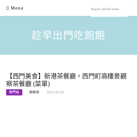
Skip
Menu
to
content
趁早出門吃飽飽
【西門美食】新港茶餐廳，西門町高樓景觀
察茶餐廳 (菜單)
西門站
飽飽爸
2022-05-28