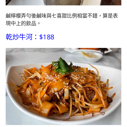
鹹檸檬弄勻後鹹味與七喜甜比例相當不錯，算是表
現中上的飲品。
乾炒牛河：$188