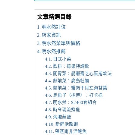
文章精選目錄
明水然訂位
店家資訊
明水然菜單與價格
明水然推薦
日式小菜
飲料：莓果特調飲
開胃菜：龍蝦膏芝心蛋捲軟法
熱前菜：廣島牡蠣
熱前菜：蟹肉干貝左海苔醬
烏魚子（招待）：打卡送
明水然：$2400套組合
時令現流鮮魚
海膽蒸蛋
新鮮活龍蝦
鹽蒸南非活鮑魚