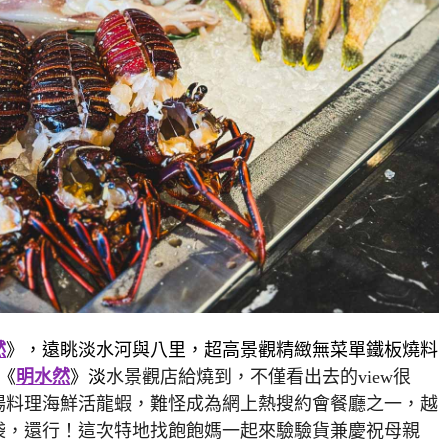
然
》，遠眺淡水河與八里，超高景觀精緻無菜單鐵板燒料
《
明水然
》淡
水景觀店給燒到，不僅看出去的
view
很
場料理海鮮活龍蝦，難怪成為網上熱搜約會餐廳之一，越
袋，還行！這次特地找飽飽媽一起來驗驗貨兼慶祝母親