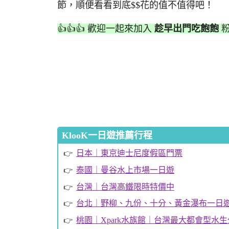
節，順便看看到底$$花的值不值得吧！
👍👍👍 歡迎一起來加入
趁早出門吃飽飽
粉
KlooK一日遊推薦行程
日本｜東京迪士尼度假區門票
泰國｜曼谷水上市場一日遊
台灣｜台灣高鐵限時特價中
台北｜野柳、九份、十分、黃金瀑布一日
桃園｜Xpark水族館｜台灣最大都會型水