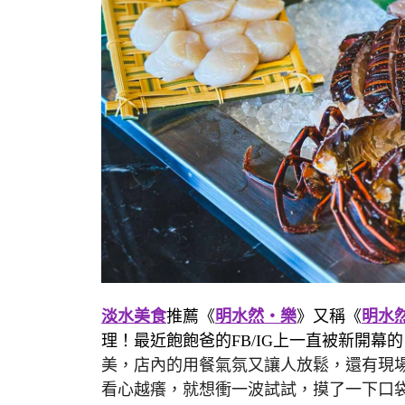
淡水美食
推薦《
明水然・樂
》又稱《
明水
理！最近飽飽爸的FB/IG上一直被新開幕的
美，店內的用餐氣氛又讓人放鬆，還有現
看心越癢，就想衝一波試試，摸了一下口