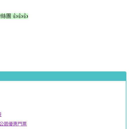
絲團 👍👍👍
遊
生公園優惠門票