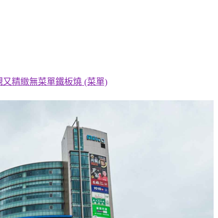
又精緻無菜單鐵板燒 (菜單)