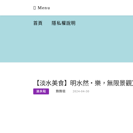
Skip
Menu
to
content
首頁
隱私權說明
【淡水美食】明水然・樂，無限景觀又
淡水站
飽飽爸
2024-04-30