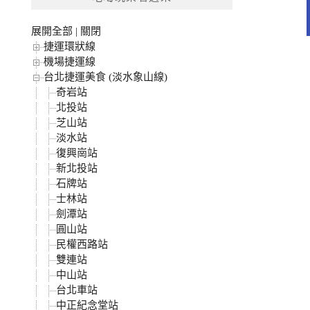
字:
展開全部
|
關閉
捷運環狀線
機場捷運線
台北捷運美食 (淡水象山線)
奇岩站
北投站
芝山站
淡水站
復興崗站
新北投站
石牌站
士林站
劍潭站
圓山站
民權西路站
雙連站
中山站
台北車站
中正紀念堂站