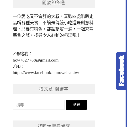
關於飽飽爸
一位愛吃又不會胖的大叔，喜歡四處趴趴走
品嚐各種美食。不論是傳統小吃還是創意料
理，只要有特色，都超想嚐一遍，一起來場
美食之旅，找尋令人心動的料理吧！
———————————————————
–
✓聯絡我：
hcw7627768@gmail.com
✓FB：
https://www.facebook.com/weieat.tw/
找文章 關鍵字
搜
尋
關
鍵
吃喝玩樂看過來