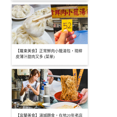
【羅東美食】正常鮮肉小籠湯包，現桿
皮薄汁甜肉又多 (菜單)
【宜蘭美食】湯城麵食，在地20年老店