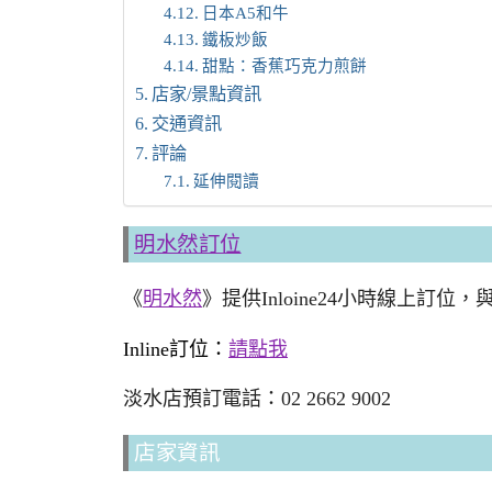
日本A5和牛
鐵板炒飯
甜點：香蕉巧克力煎餅
店家/景點資訊
交通資訊
評論
延伸閱讀
明水然訂位
《
明水然
》提供Inloine24小時線上訂位
Inline訂位：
請點我
淡水店預訂電話：02 2662 9002
店家資訊