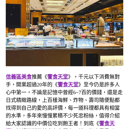
信義區美食
推薦《
饗食天堂
》，千元以下消費無對
手，開業超過20年的《
饗食天堂
》至今仍是許多人
心中第一，不論是記憶中曾經6~7百的價錢，還是走
日式精緻路線，上百樣海鮮、炸物、壽司隨便點都
找得到自己的愛的高評價，每一道料理都具有相當
的水準，多年來慢慢累積不少死忠粉絲，值得介紹
給大家認識的中價位吃到飽王者！到底《
饗食天