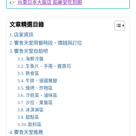
JR東日本大飯店 鉑麗安吃到飽
文章精選目錄
店家資訊
饗食天堂用餐時段、價錢與訂位
饗食天堂自助吧
海鮮冷盤
生魚片、手捲、握壽司
熱食區
牛排、德國豬腳
燒烤、炸物區
冷前菜、滷味區
沙拉、果盤區
冰淇淋區
甜點區
飲料區
饗食天堂推薦