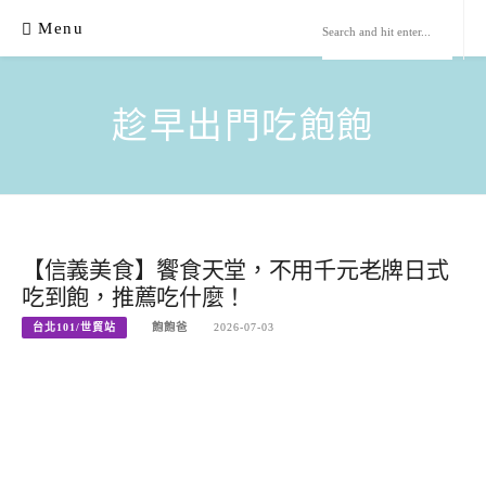
Skip
Menu
to
content
趁早出門吃飽飽
【信義美食】饗食天堂，不用千元老牌日式
吃到飽，推薦吃什麼！
台北101/世貿站
飽飽爸
2026-07-03