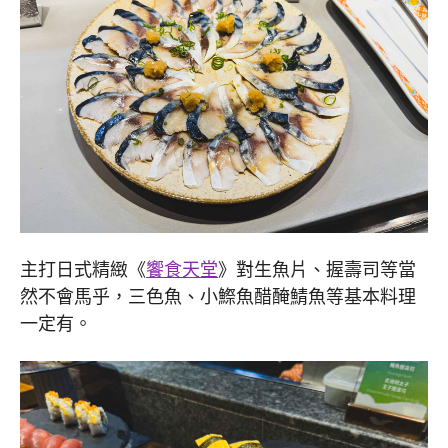
主打日式精緻《
饗食天堂
》對生魚片、握壽司等當
然不會馬乎，三色魚、小鰶魚醋醃鯖魚等基本料理
一定有。