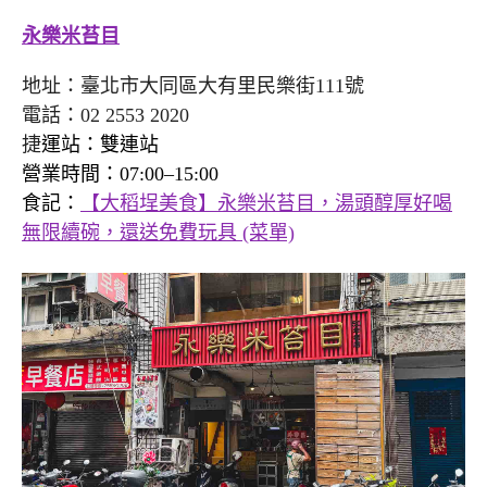
永樂米苔目
地址：臺北市大同區大有里民樂街111號
電話：02 2553 2020
捷
運站：雙連站
營業時間：07:00–15:00
食記：
【大稻埕美食】永樂米苔目，湯頭醇厚好喝
無限續碗，還送免費玩具 (菜單)