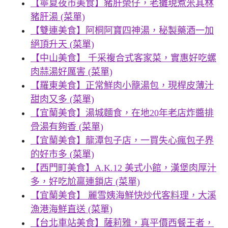
【寧夏夜市美食】豬肝榮仔，老攤現煮米其林
豬肝湯 (菜單)
【雙連美食】阿桐阿寶四神湯，秘製藥酒一加
絕頂升天 (菜單)
【中山美食】 千采複合式客家菜，實惠好吃螺
肉蒜湯好厲害 (菜單)
【羅東美食】正常鮮肉小籠湯包，現桿皮薄汁
甜肉又多 (菜單)
【宜蘭美食】湯城麵食，在地20年老店炸醬排
骨湯有夠香 (菜單)
【宜蘭美食】龍潭包子店，一買失心瘋包子界
的好市多 (菜單)
【西門町美食】A.K.12 美式小館，漢堡肉厚汁
多，好吃尬贏連鎖店 (菜單)
【宜蘭美食】 麗雪姨海鮮快炒代客料理，大溪
漁港海鮮直送 (菜單)
【台北車站美食】薩莉雅，真平價西餐王者，