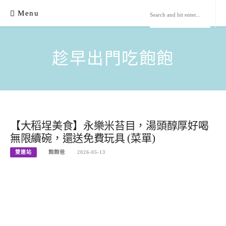
Skip
Menu
to
content
趁早出門吃飽飽
【大稻埕美食】永樂米苔目，湯頭醇厚好喝
無限續碗，還送免費玩具 (菜單)
雙連站
飽飽爸
2026-05-13