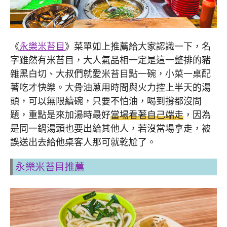
《
永樂米苔目
》菜單如上推薦給大家認識一下，名
字雖然有米苔目，大人氣品相一定是這一整排的豬
雜黑白切、大叔們就愛米苔目點一碗，小菜一桌配
著吃才快樂。大骨油蔥用時間與火力控上半天的湯
頭，可以無限續碗，只要不怕油，喝到撐都沒問
題，重點是來加湯時最好
當場看著自己端走
，因為
是同一鍋湯頭也要出給其他人，若沒當場拿走，被
誤送出去給他桌客人那可就乾尬了。
永樂米苔目推薦