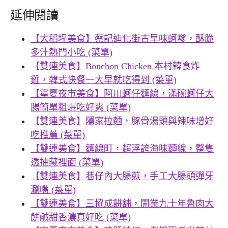
延伸閱讀
【大稻埕美食】蔡記迪化街古早味蚵嗲，酥脆
多汁熱門小吃 (菜單)
【雙連美食】Bonchon Chicken 本村韓食炸
雞，韓式快餐一大早就吃得到 (菜單)
【寧夏夜市美食】阿川蚵仔麵線，滿碗蚵仔大
腸簡單粗爆吃好爽 (菜單)
【雙連美食】隱家拉麵，豚骨湯頭與辣味增好
吃推薦 (菜單)
【雙連美食】麵線町，超浮誇海味麵線，整隻
透抽藏裡面 (菜單)
【雙連美食】巷仔內大腸煎，手工大腸頭彈牙
涮嘴 (菜單)
【雙連美食】三協成餅舖，開業九十年魯肉大
餅鹹甜香濃真好吃 (菜單)