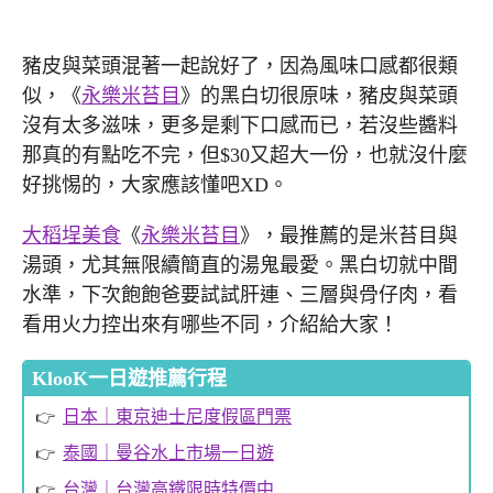
豬皮與菜頭混著一起說好了，因為風味口感都很類
似，《
永樂米苔目
》的黑白切很原味，豬皮與菜頭
沒有太多滋味，更多是剩下口感而已，若沒些醬料
那真的有點吃不完，但$30又超大一份，也就沒什麼
好挑惕的，大家應該懂吧XD。
大稻埕美食
《
永樂米苔目
》，最推薦的是米苔目與
湯頭，尤其無限續簡直的湯鬼最愛。黑白切就中間
水準，下次飽飽爸要試試肝連、三層與骨仔肉，看
看用火力控出來有哪些不同，介紹給大家！
KlooK一日遊推薦行程
日本｜東京迪士尼度假區門票
泰國｜曼谷水上市場一日遊
台灣｜台灣高鐵限時特價中