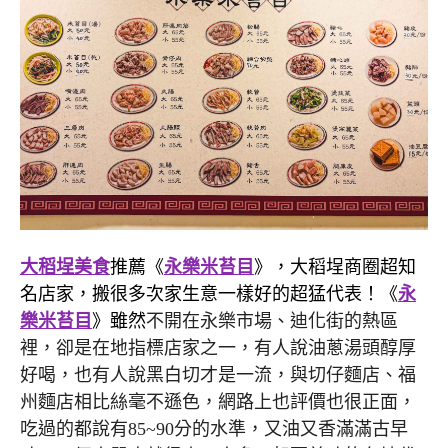
大稻埕美食
推薦《
永樂米苔目
》，大稻埕商圈超知
名店家，搬很多次家生意一樣好的超猛代表！《
永
樂米苔目
》雖然
不開在永樂市場、迪化街的熱區
裡，卻是在地指標店家之一，有人說油蔥湯頭醇厚
好喝，也有人說黑白切才是一流，與切仔麵店、福
州麵店相比絲毫不遜色，網路上也評價也很正面，
吃過的都說有85~90分的水準，又油又香滿滿古早