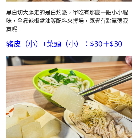
黑白切大腸走的是白灼派，單吃有那麼一點小小腥
味，全靠辣椒醬油等配料來撐場，感覺有點單薄寂
寞呢！
豬皮（小）+菜頭（小）：$30＋
$30