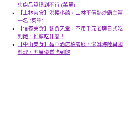
央廚品質穩到不行 (菜單)
【士林美食】洪樓小館，士林平價熱炒霸主第
一名 (菜單)
【信義美食】饗食天堂，不用千元老牌日式吃
到飽，推薦吃什麼！
【中山美食】晶華酒店柏麗廳，澎湃海陸異國
料理，五星優質吃到飽