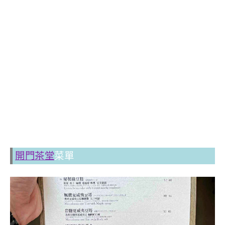
開門茶堂
菜單