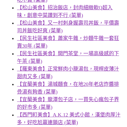
【松山美食】招治飯店，封肉細緻軟Q超入
味，創意中菜讚到不行 (菜單)
【松山美食】又一村刺身握壽司丼飯，平價壽
司丼飯吃好爽 (菜單)
【民生社區美食】蕭家牛雜，炒麵牛雜一套狂
賣30年 (菜單)
【民生社區美食】開門茶堂，一場高級感的下
午茶 (菜單)
【羅東美食】正常鮮肉小籠湯包，現桿皮薄汁
甜肉又多 (菜單)
【宜蘭美食】湯城麵食，在地20年老店炸醬排
骨湯有夠香 (菜單)
【宜蘭美食】龍潭包子店，一買失心瘋包子界
的好市多 (菜單)
【西門町美食】A.K.12 美式小館，漢堡肉厚汁
多，好吃尬贏連鎖店 (菜單)