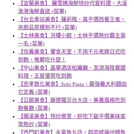
【宜蘭美食】 麗雪姨海鮮快炒代客料理，大溪
漁港海鮮直送 (菜單)
【台北車站美食】薩莉雅，真平價西餐王者，
央廚品質穩到不行 (菜單)
【士林美食】洪樓小館，士林平價熱炒霸主第
一名 (菜單)
【信義美食】饗食天堂，不用千元老牌日式吃
到飽，推薦吃什麼！
【中山美食】晶華酒店柏麗廳，澎湃海陸異國
料理，五星優質吃到飽
【忠孝敦化美食】Solo Pasta，最強義大利麵由
它定義 (菜單)
【公館美食】龐德羅莎台大店，美墨風格吃到
飽餐廳 (菜單)
【礁溪美食】快炒樂室，好吃下飯平價美味家
常熱炒 (菜單)
【西門町美食】永富魚丸店，超肉感福州麵魚