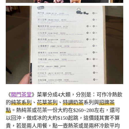
《
開門茶堂
》菜單分成4大類，分別是：可作冷熱飲
的
純茶系列
、
花草茶列
、
特調奶茶
系列與
招牌茶
點
。熱純茶或花茶一份大約在$260~280左右，還可
以回沖，做成冰的大約$150起跳，這價錢其實不算
貴，若是兩人用餐，點一壺熱茶或是兩杯冷飲平均