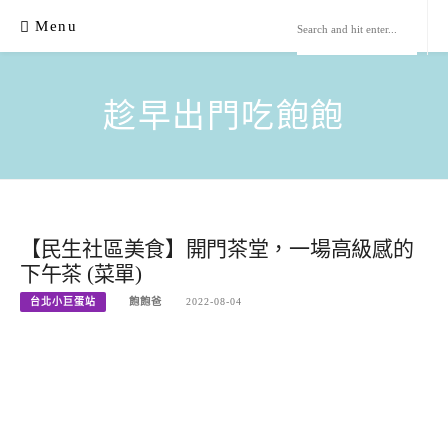
Skip
Menu
to
content
趁早出門吃飽飽
【民生社區美食】開門茶堂，一場高級感的
下午茶 (菜單)
台北小巨蛋站
飽飽爸
2022-08-04