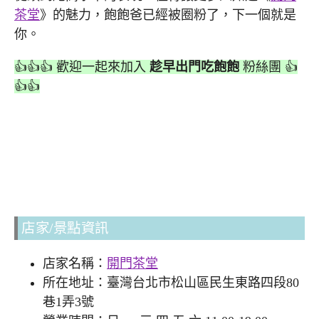
茶堂
》的魅力，飽飽爸已經被圈粉了，下一個就是
你。
👍👍👍 歡迎一起來加入
趁早出門吃飽飽
粉絲團 👍
👍👍
店家/景點資訊
店家名稱：
開門茶堂
所在地址：臺灣台北市松山區民生東路四段80
巷1弄3號