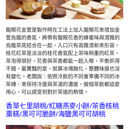
龍眼花金萱是製作時在工法上加入龍眼花來增加金
萱烏龍的香氣，將帶有龍眼花香的蜂蜜味與清雅的
烏龍茶底結合在一起，入口只有高雅清新來形容。
桂花紅茶是淡淡的桂花香氣配上茶味稍重的紅茶，
茶泡得很好，花香與茶香都能一起入喉，平衡抓得
不錯。最驚豔的是，就算冰塊融化，整體味道也沒
有變化。老闆說：依照冷飲的不同會準備不同的冰
茶磚，來保持冷度與茶湯的濃度，做個茶飲都這麼
用心，可以感受到對於茶道的熱情。
香草七里胡桃/紅糖燕麥小餅/茶香核桃
棗糕/黑可可脆餅/海鹽黑可可胡桃