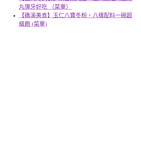
丸彈牙好吃 （菜單）
【礁溪美食】玉仁八寶冬粉，八樣配料一碗超
級飽 (菜單)