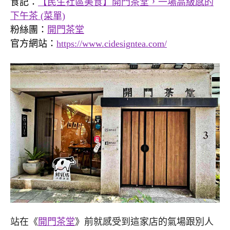
食記：
【民生社區美食】開門茶堂，一場高級感的
下午茶 (菜單)
粉絲團：
開門茶堂
官方網站：
https://www.cidesigntea.com/
站在《
開門茶堂
》前就感受到這家店的氣場跟別人