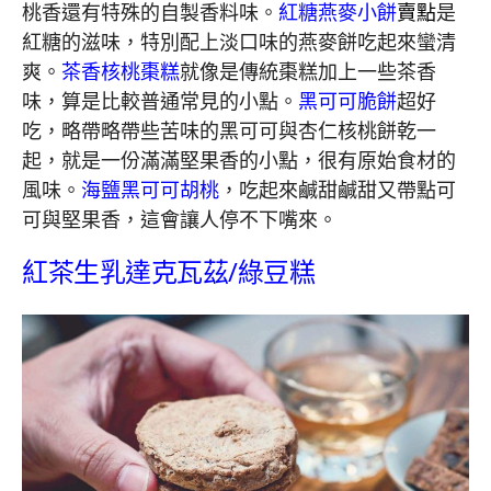
桃香還有特殊的自製香料味。
紅糖燕麥小餅
賣點
是
紅糖的滋味，特別配上淡口味的燕麥餅吃起來蠻清
爽。
茶香核桃棗糕
就像是傳統棗糕加上一些茶香
味，算是比較普通常見的小點。
黑可可脆餅
超好
吃，略帶略帶些苦味的黑可可與杏仁核桃餅乾一
起，就是一份滿滿堅果香的小點，很有原始食材的
風味。
海鹽黑可可胡桃
，吃起來鹹甜鹹甜又帶點可
可與堅果香，這會讓人停不下嘴來。
紅茶生乳達克瓦茲/綠豆糕