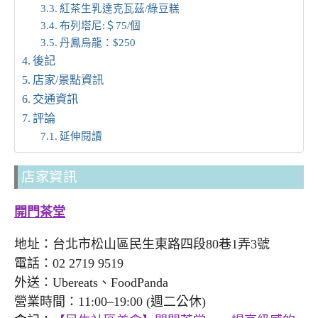
紅茶生乳達克瓦茲/綠豆糕
布列塔尼:＄75/個
丹鳳烏龍：$250
後記
店家/景點資訊
交通資訊
評論
延伸閱讀
店家資訊
開門茶堂
地址：台北市松山區民生東路四段80巷1弄3號
電話：02 2719 9519
外送：Ubereats、FoodPanda
營業時間：11:00–19:00 (週二公休)