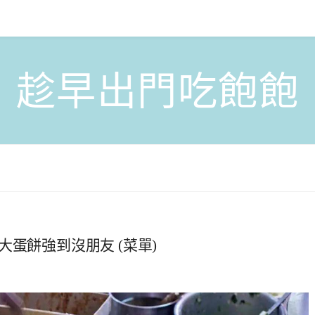
趁早出門吃飽飽
蛋餅強到沒朋友 (菜單)