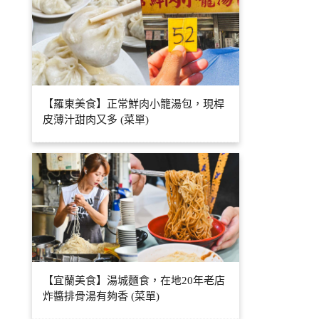
【羅東美食】正常鮮肉小籠湯包，現桿
皮薄汁甜肉又多 (菜單)
【宜蘭美食】湯城麵食，在地20年老店
炸醬排骨湯有夠香 (菜單)