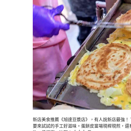
新店美食推薦《旭達豆漿店》，有人說新店最強！
要來試試的手工好滋味。蛋餅皮當場現桿現煎，還有