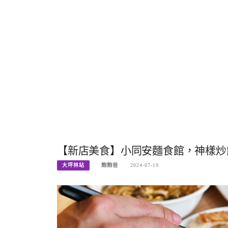
【新店美食】小同安麵食館，神樣炒飯
大坪林站
飽飽爸
2024-07-19