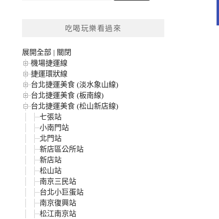
關
鍵
吃喝玩樂看過來
字:
展開全部
|
關閉
機場捷運線
捷運環狀線
台北捷運美食 (淡水象山線)
台北捷運美食 (板南線)
台北捷運美食 (松山新店線)
七張站
小南門站
北門站
新店區公所站
新店站
松山站
南京三民站
台北小巨蛋站
南京復興站
松江南京站