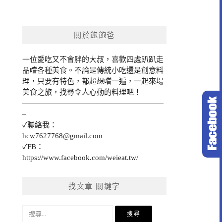
關於飽飽爸
一位愛吃又不會胖的大叔，喜歡四處趴趴走
品嚐各種美食。不論是傳統小吃還是創意料
理，只要有特色，都超想嚐一遍，一起來場
美食之旅，找尋令人心動的料理吧！
———————————————————
–
✓聯絡我：
hcw7627768@gmail.com
✓FB：
https://www.facebook.com/weieat.tw/
找文章 關鍵字
搜
尋