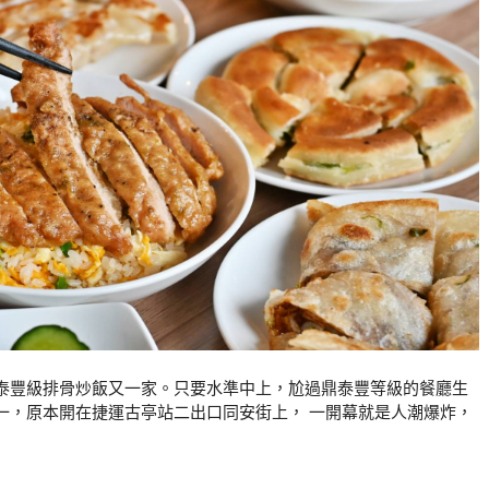
泰豐級排骨炒飯又一家。只要水準中上，尬過鼎泰豐等級的餐廳生
一，原本開在捷運古亭站二出口同安街上， 一開幕就是人潮爆炸，