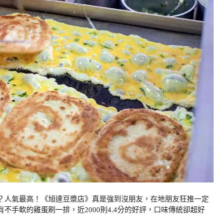
？人氣最高！《旭達豆漿店》真是強到沒朋友，在地朋友狂推一定
不手軟的雞蛋刷一排，近2000則4.4分的好評，口味傳統卻超好