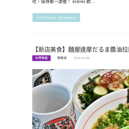
吃，值得衝一波喔！ 👍👍👍 歡…
CONTINUE READING
【新店美食】麵屋達摩だるま醬油拉麵
大坪林站
飽飽爸
2024-10-06