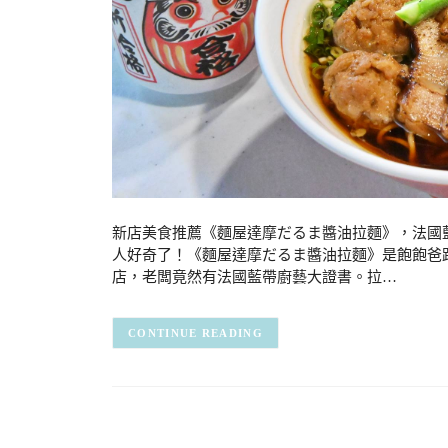
新店美食推薦《麵屋達摩だるま醬油拉麵》，法國
人好奇了！《麵屋達摩だるま醬油拉麵》是飽飽爸
店，老闆竟然有法國藍帶廚藝大證書。拉…
CONTINUE READING