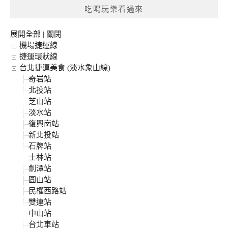
鍵
吃喝玩樂看過來
字:
展開全部
|
關閉
機場捷運線
捷運環狀線
台北捷運美食 (淡水象山線)
奇岩站
北投站
芝山站
淡水站
復興崗站
新北投站
石牌站
士林站
劍潭站
圓山站
民權西路站
雙連站
中山站
台北車站