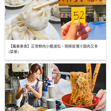
【羅東美食】正常鮮肉小籠湯包，現桿皮薄汁甜肉又多
(菜單)