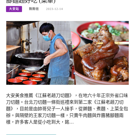
腳麵超好吃 (菜單)
大安站
飽飽爸
2023-12-14
大安美食推薦《江蘇老趙刀切麵》，在地六十年正宗外省口味
刀切麵。台北刀切麵一條街巡禮來到第二家《江蘇老趙刀切
麵》，目前是由帥哥兒子一人接手，從擀麵、煮麵、上菜全包
辦。與隔壁的王家刀切麵一樣，只賣牛肉麵與炸醬豬腳麵兩
樣，許多客人是從小吃到大，銘…