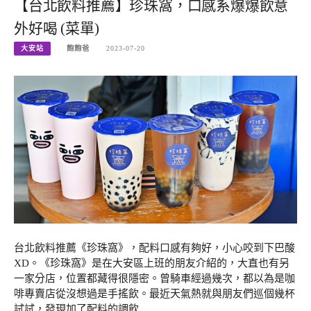
【台北飲料推薦】珍珠窩，口感系爆爆飲意
外好喝 (菜單)
大安站
飽飽爸
2023-07-20
台北飲料推薦《珍珠窩》，配料口感有夠好，小心咬到下巴酸
XD。《珍珠窩》是在大安區上班的朋友介紹的，大直也有另
一家分店，位置都藏得很隱密。曾騎車經過幾次，都以為是咖
啡專賣店從沒想過是手搖飲。最近天氣熱就與朋友們巡個幾杯
試試，發現加了配料的調飲…