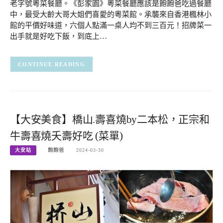
老字號粵菜餐廳。《彭家園》粵菜餐廳應該是飽飽爸吃過餐廳
中，最受大齡大哥大姐們喜愛的粵菜館。承襲來自香港楓林小
館的平價好味道，六個人點滿一桌人均不到三百元！招牌菜一
出手就是好吃下飯，到底上…
CONTINUE READING
【大安美食】橋山.壽喜燒by二本松，正宗和
牛壽喜燒夭壽好吃 (菜單)
大安站
飽飽爸
2024-03-30