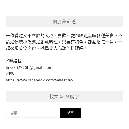
關於飽飽爸
一位愛吃又不會胖的大叔，喜歡四處趴趴走品嚐各種美食。不
論是傳統小吃還是創意料理，只要有特色，都超想嚐一遍，一
起來場美食之旅，找尋令人心動的料理吧！
———————————————————–
✓聯絡我：
hcw7627768@gmail.com
✓FB：
https://www.facebook.com/weieat.tw/
找文章 關鍵字
搜
尋
關