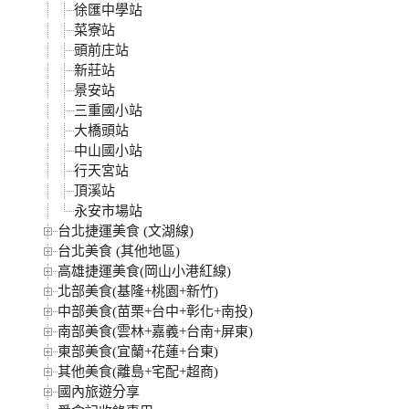
徐匯中學站
菜寮站
頭前庄站
新莊站
景安站
三重國小站
大橋頭站
中山國小站
行天宮站
頂溪站
永安市場站
台北捷運美食 (文湖線)
台北美食 (其他地區)
高雄捷運美食(岡山小港紅線)
北部美食(基隆+桃園+新竹)
中部美食(苗栗+台中+彰化+南投)
南部美食(雲林+嘉義+台南+屏東)
東部美食(宜蘭+花蓮+台東)
其他美食(離島+宅配+超商)
國內旅遊分享