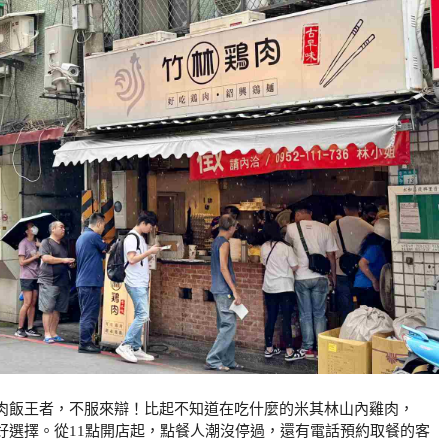
肉飯王者，不服來辯！比起不知道在吃什麼的米其林山內雞肉，
好選擇。從11點開店起，點餐人潮沒停過，還有電話預約取餐的客