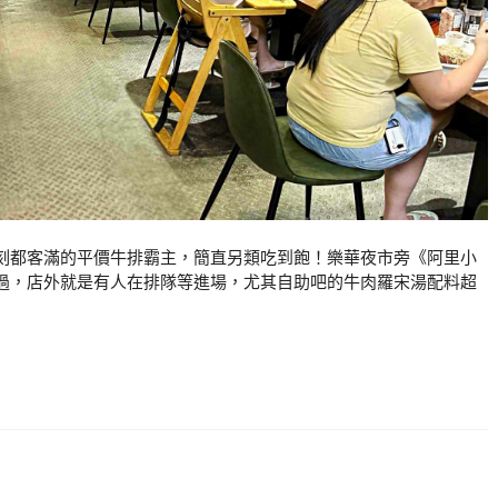
刻都客滿的平價牛排霸主，簡直另類吃到飽！樂華夜市旁《阿里小
過，店外就是有人在排隊等進場，尤其自助吧的牛肉羅宋湯配料超