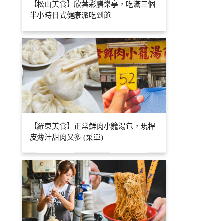
【松山美食】欣葉彩膳樂亭，吃滿三個
半小時日式健康派吃到飽
【羅東美食】正常鮮肉小籠湯包，現桿
皮薄汁甜肉又多 (菜單)