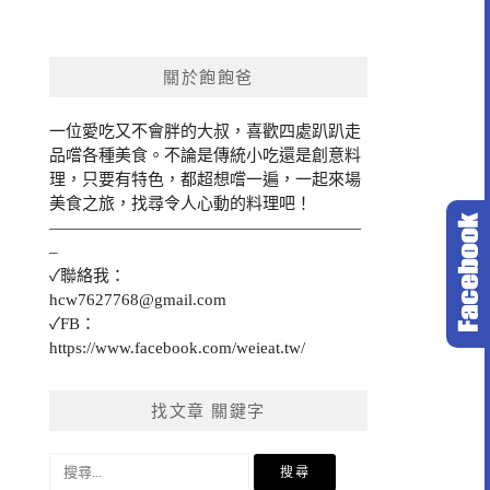
關於飽飽爸
一位愛吃又不會胖的大叔，喜歡四處趴趴走
品嚐各種美食。不論是傳統小吃還是創意料
理，只要有特色，都超想嚐一遍，一起來場
美食之旅，找尋令人心動的料理吧！
———————————————————
–
✓聯絡我：
hcw7627768@gmail.com
✓FB：
https://www.facebook.com/weieat.tw/
找文章 關鍵字
搜
尋