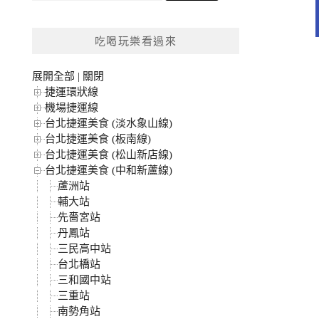
關
鍵
吃喝玩樂看過來
字:
展開全部
|
關閉
捷運環狀線
機場捷運線
台北捷運美食 (淡水象山線)
台北捷運美食 (板南線)
台北捷運美食 (松山新店線)
台北捷運美食 (中和新蘆線)
蘆洲站
輔大站
先嗇宮站
丹鳳站
三民高中站
台北橋站
三和國中站
三重站
南勢角站