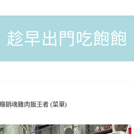
趁早出門吃飽飽
銷魂雞肉飯王者 (菜單)