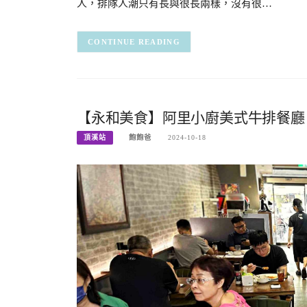
人，排隊人潮只有長與很長兩樣，沒有很…
CONTINUE READING
【永和美食】阿里小廚美式牛排餐廳，
頂溪站
飽飽爸
2024-10-18