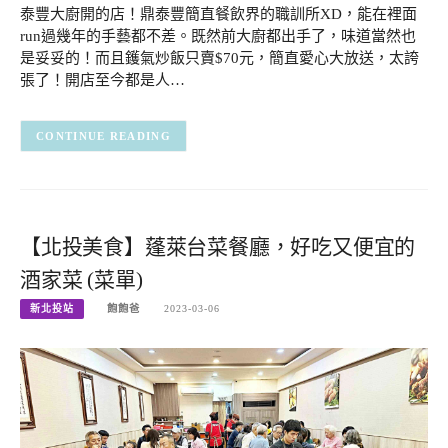
泰豐大廚開的店！鼎泰豐簡直餐飲界的職訓所XD，能在裡面
run過幾年的手藝都不差。既然前大廚都出手了，味道當然也
是妥妥的！而且鑊氣炒飯只賣$70元，簡直愛心大放送，太誇
張了！開店至今都是人…
CONTINUE READING
【北投美食】蓬萊台菜餐廳，好吃又便宜的
酒家菜 (菜單)
新北投站
飽飽爸
2023-03-06