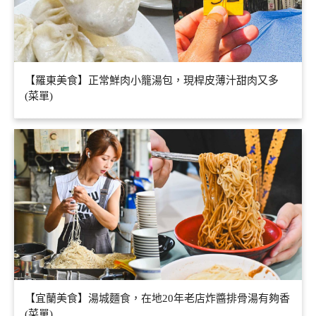
【羅東美食】正常鮮肉小籠湯包，現桿皮薄汁甜肉又多
(菜單)
【宜蘭美食】湯城麵食，在地20年老店炸醬排骨湯有夠香
(菜單)