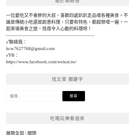
關於飽飽爸
一位愛吃又不會胖的大叔，喜歡四處趴趴走品嚐各種美食。不
論是傳統小吃還是創意料理，只要有特色，都超想嚐一遍，一
起來場美食之旅，找尋令人心動的料理吧！
———————————————————–
✓聯絡我：
hcw7627768@gmail.com
✓FB：
https://www.facebook.com/weieat.tw/
找文章 關鍵字
搜
尋
關
鍵
吃喝玩樂看過來
字:
展開全部
|
關閉