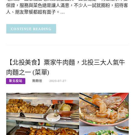
保證，服務與菜色總是讓人滿意，不少人一試就圈粉，招待客
人、朋友聚餐都超有面子。…
CONTINUE READING
【北投美食】粟家牛肉麵，北投三大人氣牛
肉麵之一 (菜單)
新北投站
飽飽爸
2023-07-27