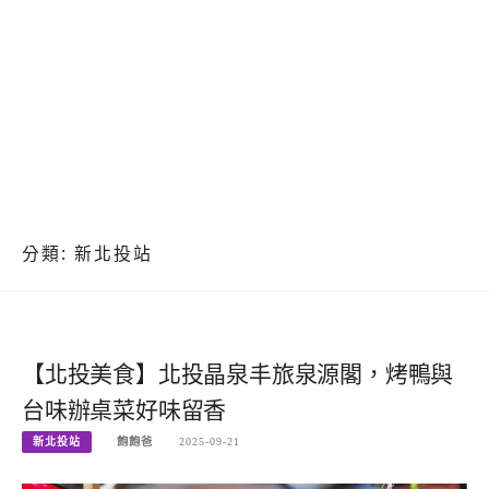
分類:
新北投站
【北投美食】北投晶泉丰旅泉源閣，烤鴨與
台味辦桌菜好味留香
新北投站
飽飽爸
2025-09-21