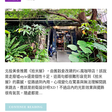
北投美食推薦《拾米屋》，由舊穀倉改建的IG風咖啡店！該說
是走廢墟style還是個性十足，這兩句都很難形容見到《拾米
屋》的震撼，從路過到內用，心境變化在驚喜與無法理解間跳
來跳去，應該是前衛設計吧XD！不過店內的光影效果與擺飾
很有氣氛，隨處都是…
CONTINUE READING