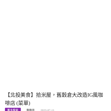
【北投美食】拾米屋，舊穀倉大改造IG風咖
啡店 (菜單)
新北投站
飽飽爸
2023-07-11