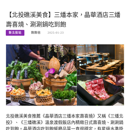
【北投礁溪美食】三燔本家，晶華酒店三燔
壽喜燒、涮涮鍋吃到飽
新北投站
飽飽爸
2025-01-23
北投礁溪美食推薦《晶華酒店三燔本家壽喜燒》又稱《三燔北
投》、《三燔礁溪》溫泉渡假飯店內精緻日式壽喜燒、涮涮鍋
吃到飽。晶華酒店吃到飽餐廳品質一直很穩定，有星級水準掛