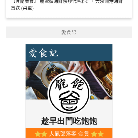
【宜蘭美食】 麗雪姨海鮮快炒代客料理，大溪漁港海鮮
直送 (菜單)
愛食記