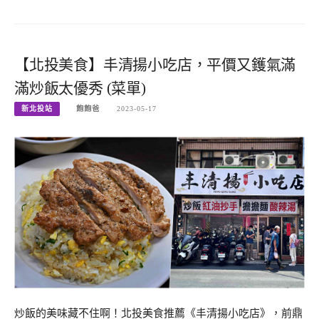
【北投美食】丰清揚小吃店，平價又鑊氣滿
滿炒飯太優秀 (菜單)
新北投站
飽飽爸
2023-05-17
炒飯的美味藏不住啊！北投美食推薦《丰清揚小吃店》，前鼎