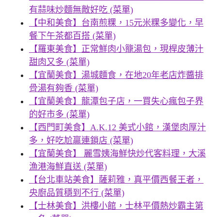
有蒜味炒麵無敵好吃 (菜單)
【中和美食】台南煎粿，15元米粿多變化，早
餐下午茶都百搭 (菜單)
【羅東美食】正常鮮肉小籠湯包，現桿皮薄汁
甜肉又多 (菜單)
【宜蘭美食】湯城麵食，在地20年老店炸醬排
骨湯有夠香 (菜單)
【宜蘭美食】龍潭包子店，一買失心瘋包子界
的好市多 (菜單)
【西門町美食】A.K.12 美式小館，漢堡肉厚汁
多，好吃尬贏連鎖店 (菜單)
【宜蘭美食】 麗雪姨海鮮快炒代客料理，大溪
漁港海鮮直送 (菜單)
【台北車站美食】薩莉雅，真平價西餐王者，
央廚品質穩到不行 (菜單)
【士林美食】洪樓小館，士林平價熱炒霸主第