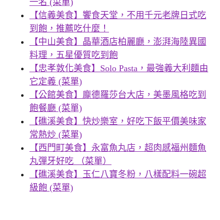
一名 (菜單)
【信義美食】饗食天堂，不用千元老牌日式吃
到飽，推薦吃什麼！
【中山美食】晶華酒店柏麗廳，澎湃海陸異國
料理，五星優質吃到飽
【忠孝敦化美食】Solo Pasta，最強義大利麵由
它定義 (菜單)
【公館美食】龐德羅莎台大店，美墨風格吃到
飽餐廳 (菜單)
【礁溪美食】快炒樂室，好吃下飯平價美味家
常熱炒 (菜單)
【西門町美食】永富魚丸店，超肉感福州麵魚
丸彈牙好吃 （菜單）
【礁溪美食】玉仁八寶冬粉，八樣配料一碗超
級飽 (菜單)