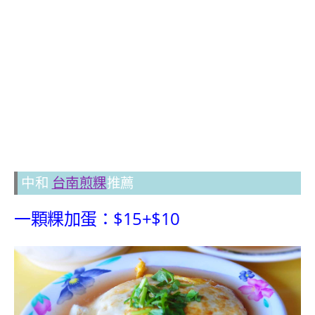
中和
台南煎粿
推薦
一顆粿加蛋：$15+$10