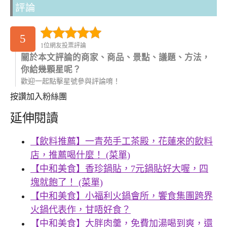
評論
5
1位網友投票評論
關於本文評論的商家、商品、景點、議題、方法，
你給幾顆星呢？
歡迎一起點擊星號參與評論唷！
按讚加入粉絲團
延伸閱讀
【飲料推薦】一青苑手工茶殿，花蓮來的飲料
店，推薦喝什麼！ (菜單)
【中和美食】香珍鍋貼，7元鍋貼好大喔，四
塊就飽了！ (菜單)
【中和美食】小福利火鍋會所，饗食集團跨界
火鍋代表作，甘唔好食？
【中和美食】大胖肉羹，免費加湯喝到爽，還