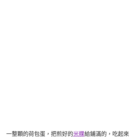
一整顆的荷包蛋，把煎好的
米粿
給鋪滿的，吃起來