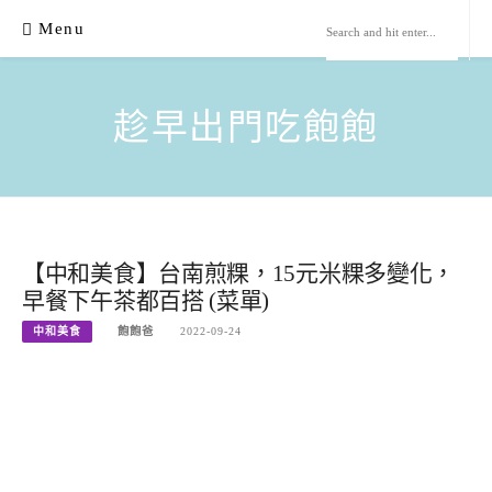
Skip
Menu
to
content
趁早出門吃飽飽
【中和美食】台南煎粿，15元米粿多變化，
早餐下午茶都百搭 (菜單)
中和美食
飽飽爸
2022-09-24