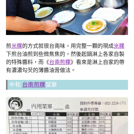
煎
米粿
的方式就很台南味，用完整一顆的現成
米粿
下煎台油煎到些微焦焦的，然後起鍋淋上各家自製
的特殊醬料，而《
台南煎粿
》看來是淋上自家的帶
有濃濃勾芡的薄醬油膏做法。
中和
台南煎粿
菜單