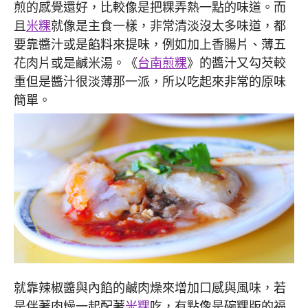
煎的感覺還好，比較像是把粿弄熱一點的味道。而
且
米粿
就像是主食一樣，非常清淡沒太多味道，都
要靠醬汁或是餡料來提味，例如加上香腸片、薄五
花肉片或是鹹米湯。《
台南煎粿
》的醬汁又勾芡較
重但是醬汁很淡薄那一派，所以吃起來非常的原味
簡單。
就靠辣椒醬與內餡的鹹肉燥來增加口感與風味，若
是伴著肉燥一起配著
米粿
吃，有點像是碗粿版的福