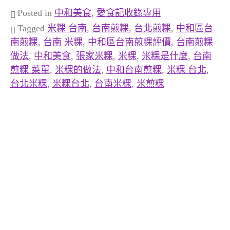
Posted in
中和美食
,
愛食記收錄專用
Tagged
米粿 台南
,
台南煎粿
,
台北煎粿
,
中和區台
南煎粿
,
台南 米粿
,
中和區台南煎粿評價
,
台南煎粿
做法
,
中和美食
,
張家米粿
,
米粿
,
米粿是什麼
,
台南
煎粿 菜單
,
米粿的做法
,
中和台南煎粿
,
米粿 台北
,
台北米粿
,
米粿台北
,
台南米粿
,
米煎粿