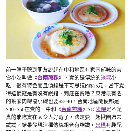
前一陣子聽到朋友說起在中和地區有家南部味的美
食小吃叫做《
台南煎粿
》，賣的是傳統的
米粿
小
吃，很有特色而且價錢是不可思議的$15元，當下覺
得這價錢是有沒有說錯，到底在賣啥？東港最有名
的葉家肉粿最小碗也要$3~40，台南地區隨便都是
$30~$50在賣的，中和《
台南煎粿
》$15
米粿
是不是
真的能吃實在太令人好奇了，決定要一起揪團過去
試試，結果發現這種傳統組合有夠讚，
米粿
有趣配