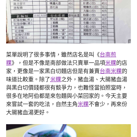
菜單說明了很多事情，雖然店名是叫《
台南煎
粿
》，但是不像是南部做法只賣單一品項
米粿
的店
家，更像是一家黑白切麵店但是有兼賣
台南米粿
的
味道比較重。除了
米粿
之外，豬血湯、大腸豬血湯
與黑白切價錢都很有競爭力，也難怪當拍照當時，
很多在地阿伯都是來包麵與小菜回家的。今天主要
來嘗試一套的吃法，自然主角
米粿
不會少，再來份
大腸豬血湯更好。