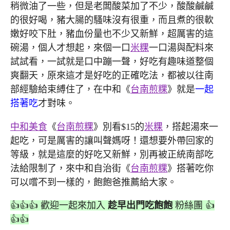
稍微油了一些，但是老闆酸菜加了不少，酸酸鹹鹹
的很好喝，豬大腸的騷味沒有很重，而且煮的很軟
嫩好咬下肚，豬血份量也不少又新鮮，超厲害的這
碗湯，個人才想起，來個一口
米粿
一口湯與配料來
試試看，一試就是口中蹦一聲，好吃有趣味道整個
爽翻天，原來這才是好吃的正確吃法，都被以往南
部經驗給束縛住了，在中和《
台南煎粿
》就是
一起
搭著吃
才對味。
中和美食
《
台南煎粿
》別看$15的
米粿
，搭起湯來一
起吃，可是厲害的讓叫聲媽呀！還想要外帶回家的
等級，就是這麼的好吃又新鮮，別再被正統南部吃
法給限制了，來中和自治街《
台南煎粿
》搭著吃你
可以嚐不到一樣的，飽飽爸推薦給大家。
👍👍👍 歡迎一起來加入
趁早出門吃飽飽
粉絲團 👍
👍👍