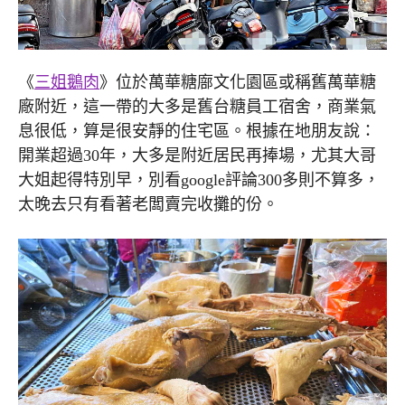
《
三姐鵝肉
》位於萬華糖廍文化園區或稱舊萬華糖
廠附近，這一帶的大多是舊台糖員工宿舍，商業氣
息很低，算是很安靜的住宅區。根據在地朋友說：
開業超過30年，大多是附近居民再捧場，尤其大哥
大姐起得特別早，別看google評論300多則不算多，
太晚去只有看著老闆賣完收攤的份。