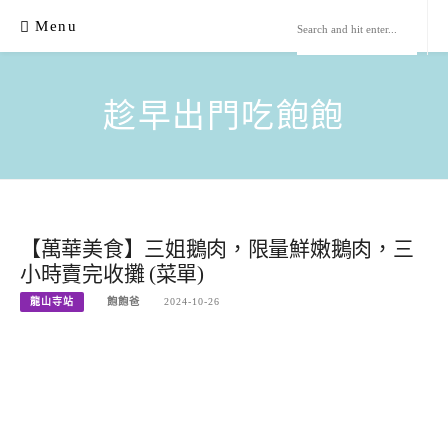
Skip
Menu
to
content
趁早出門吃飽飽
【萬華美食】三姐鵝肉，限量鮮嫩鵝肉，三
小時賣完收攤 (菜單)
龍山寺站
飽飽爸
2024-10-26