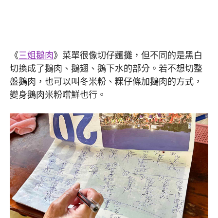
《
三姐鵝肉
》菜單很像切仔麵攤，但不同的是黑白
切換成了鵝肉、鵝翅、鵝下水的部分。若不想切整
盤鵝肉，也可以叫冬米粉、粿仔條加鵝肉的方式，
變身鵝肉米粉嚐鮮也行。