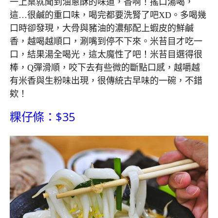
一上桌就聞到油蔥酥的味道，香啊！搖口湯喝，
這…很鹹的重口味，喝完都要洗腎了吧XD。多喝幾
口時卻發現，大骨與豬油的濃郁配上蝦皮的鮮鹹
香，越喝越順口，涮嘴到停不下來。米苔目才吃一
口，結果湯全喝光，這太魔性了吧！米苔目選得很
棒，Q彈滑順，咬下去有些微的斷點口感，越嚼越
有米香與生粉味出現，很傳統古早味的一碗，不錯
欸！
粿仔條：$35