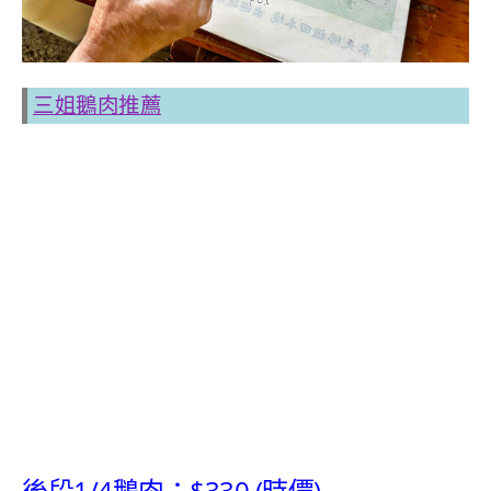
三姐鵝肉推薦
後段1/4鵝肉：$330 (時價)