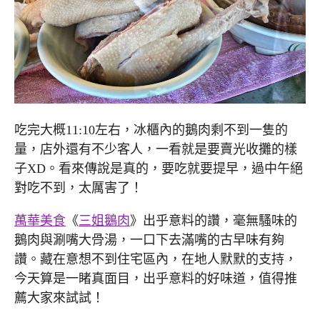
吃完大概11:10左右，冰櫃內的鵝肉剩不到一隻的
量，店外還有不少客人，一看就是要賣光收攤的樣
子XD。看來傳說是真的，要吃就要提早，過中午絕
對吃不到，太厲害了！
萬華美食
《
三姐鵝肉
》出乎意料的讚，毫無騷味的
鵝肉與涮嘴大骨湯，一口下去滿嘴的古早味有夠
讚。藏在意想不到住宅區內，在地人默默的支持，
今天算是一睹真面目，出乎意料的好味道，值得推
薦大家來試試！