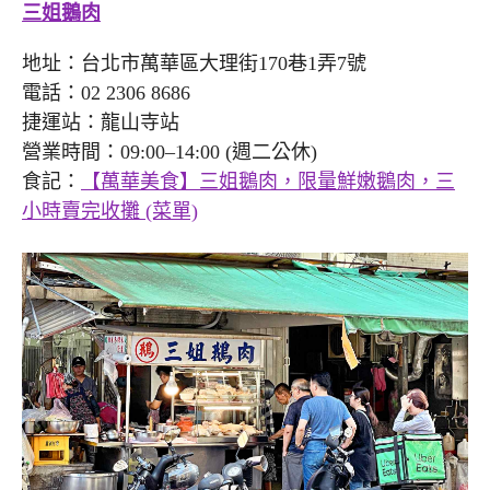
三姐鵝肉
地址：台北市萬華區大理街170巷1弄7號
電話：02 2306 8686
捷運站：龍山寺站
營業時間：09:00–14:00 (週二公休)
食記：
【萬華美食】三姐鵝肉，限量鮮嫩鵝肉，三
小時賣完收攤 (菜單)