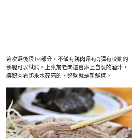
這次選後段1/4部分，不僅有鵝肉還有Q彈有咬勁的
鵝腿可以試試。上桌前老闆還會淋上自製的滷汁，
讓鵝肉看起來水亮亮的，整盤就是新鮮樣。