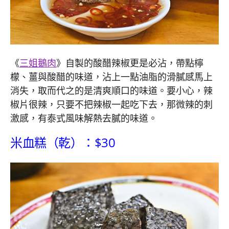
《
三姐鵝肉
》自製的酸醋辣椒更是必沾，帶點檸
檬、薑與酸醋的味道，沾上一點油脂的滑膩感馬上
消失，取而代之的是清爽順口的味道。要小心，辣
椒片很辣，只要不把辣椒一起吃下去，那微辣的刺
激感，有泰式風味解熱去膩的味道。
米血糕（乾）：$30