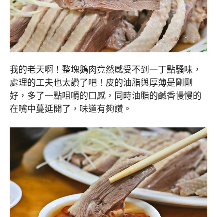
我的老天啊！整塊鵝肉竟然感受不到一丁點騷味，
處理的工夫也太讚了吧！皮的油脂與厚薄是剛剛
好，多了一點咀嚼的口感，同時油脂的鹹香慢慢的
在嘴中蔓延開了，味道有夠讚。