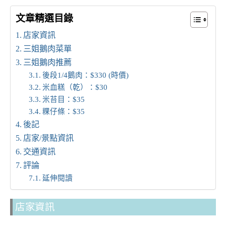
文章精選目錄
店家資訊
三姐鵝肉菜單
三姐鵝肉推薦
後段1/4鵝肉：$330 (時價)
米血糕（乾）：$30
米苔目：$35
粿仔條：$35
後記
店家/景點資訊
交通資訊
評論
延伸閱讀
店家資訊