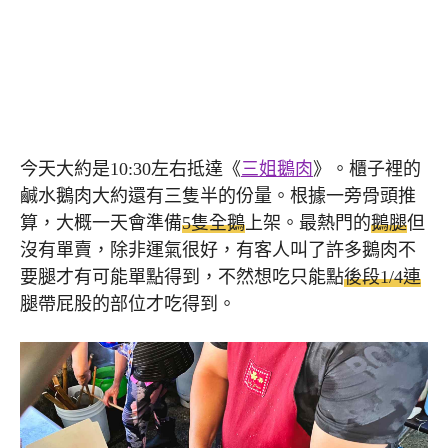
今天大約是10:30左右抵達《
三姐鵝肉
》。櫃子裡的
鹹水鵝肉大約還有三隻半的份量。根據一旁骨頭推
算，大概一天會準備
5隻全鵝
上架。最熱門的
鵝腿
但
沒有單賣，除非運氣很好，有客人叫了許多鵝肉不
要腿才有可能單點得到，不然想吃只能點
後段1/4連
腿帶屁股的部位才吃得到。