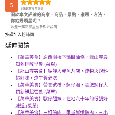
5
1位網友投票評論
關於本文評論的商家、商品、景點、議題、方法，
你給幾顆星呢？
歡迎一起點擊星號參與評論唷！
按讚加入粉絲團
延伸閱讀
【萬華美食】原西園橋下燒餅油條，龍山寺最
知名排隊早餐 (菜單)
【龍山寺美食】艋舺大豐魚丸店，炸物火鍋料
超好味，炸牛蒡必吃
【萬華美食】營養號橋下蚵仔湯，超肥蚵仔大
顆新鮮超營養 (菜單)
【萬華美食】歐仔麵線，在地六十年的低調好
味道 (菜單)
【萬華美食】三姐鵝肉，限量鮮嫩鵝肉，三小