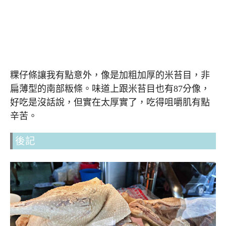
粿仔條讓我有點意外，像是加粗加厚的米苔目，非
扁薄型的南部粄條。味道上跟米苔目也有87分像，
好吃是沒話說，但實在太厚實了，吃得咀嚼肌有點
辛苦。
後記