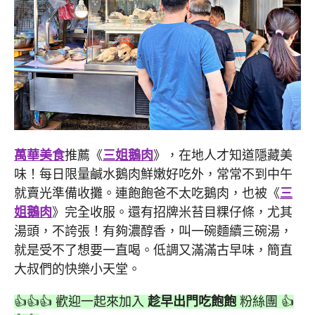
萬華美食
推薦《
三姐鵝肉
》，在地人才知道隱藏美
味！每日限量鹹水鵝肉鮮嫩好吃外，常常不到中午
就賣光準備收攤。連飽飽爸不太吃鵝肉，也被《
三
姐鵝肉
》完全收服。還有招牌米苔目粿仔條，尤其
湯頭，不誇張！有夠濃醇香，叫一碗麵續三碗湯，
就是受不了想要一直喝。低調又滿滿古早味，簡直
大叔們的快樂小天堂。
👍👍👍 歡迎一起來加入
趁早出門吃飽飽
粉絲團 👍