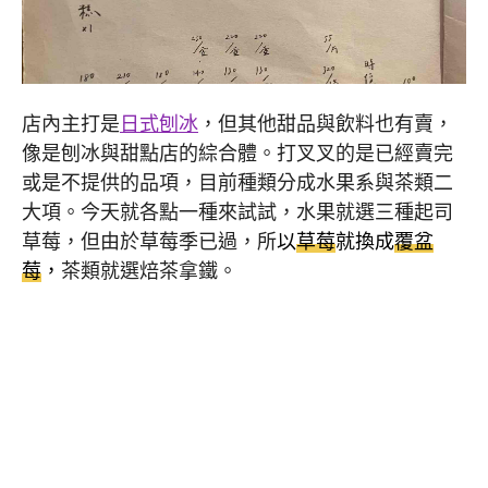
店內主打是
日式刨冰
，但其他甜品與飲料也有賣，
像是刨冰與甜點店的綜合體。打叉叉的是已經賣完
或是不提供的品項，目前種類分成水果系與茶類二
大項。今天就各點一種來試試，水果就選三種起司
草莓，但由於草莓季已過，所
以
草莓
就換成
覆盆
莓
，
茶類就選焙茶拿鐵。