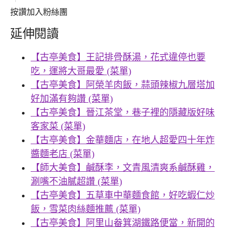
按讚加入粉絲團
延伸閱讀
【古亭美食】王記排骨酥湯，花式違停也要
吃，運將大哥最愛 (菜單)
【古亭美食】阿榮羊肉飯，蒜頭辣椒九層塔加
好加滿有夠讚 (菜單)
【古亭美食】晉江茶堂，巷子裡的隱藏版好味
客家菜 (菜單)
【古亭美食】金華麵店，在地人超愛四十年炸
醬麵老店 (菜單)
【師大美食】鹹酥李，文青風清爽系鹹酥雞，
涮嘴不油膩超讚 (菜單)
【古亭美食】五草車中華麵食館，好吃蝦仁炒
飯，雪菜肉絲麵推薦 (菜單)
【古亭美食】阿里山畚箕湖鐵路便當，新開的