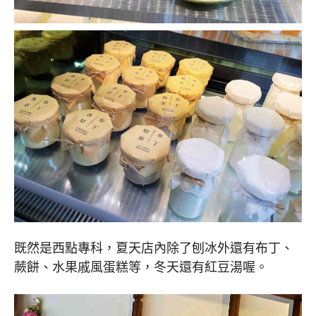
既然是西點專科，夏天店內除了刨冰外還有布丁、
蕨餅、水果戚風蛋糕等，冬天還有紅豆湯喔。