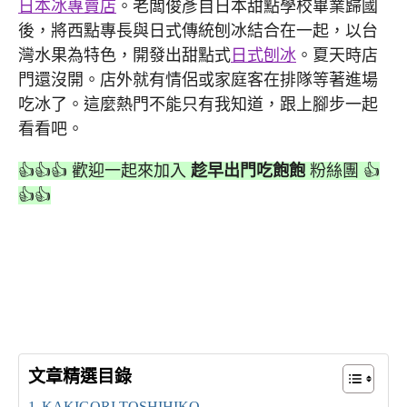
日本冰專賣店
。老闆俊彥自日本甜點學校畢業歸國
後，將西點專長與日式傳統刨冰結合在一起，以台
灣水果為特色，開發出甜點式
日式刨冰
。夏天時店
門還沒開。店外就有情侶或家庭客在排隊等著進場
吃冰了。這麼熱門不能只有我知道，跟上腳步一起
看看吧。
👍👍👍 歡迎一起來加入
趁早出門吃飽飽
粉絲團 👍
👍👍
文章精選目錄
KAKIGORI TOSHIHIKO