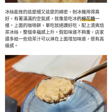
冰絲能挫的這麼細又這麼的綿密，刨冰機用得真
好，有著滿滿的空氣感，就像是吃冰
的
棉花糖
一
樣。上面的咖啡餅，單吃就絕讚好吃，配上清爽焙
茶冰絲，整個幸福感上升。假如味道不夠重，店家
還多給一些焙茶汁可以淋在上面增加味道，很有高
級感。