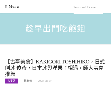
Skip
Menu
to
content
趁早出門吃飽飽
【古亭美食】KAKIGORI TOSHIHIKO，日式
刨冰 俊彥，日本冰與洋果子相遇，師大美食
推薦
古亭站
飽飽爸
2022-08-07