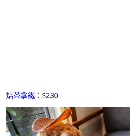
焙茶拿鐵：$230