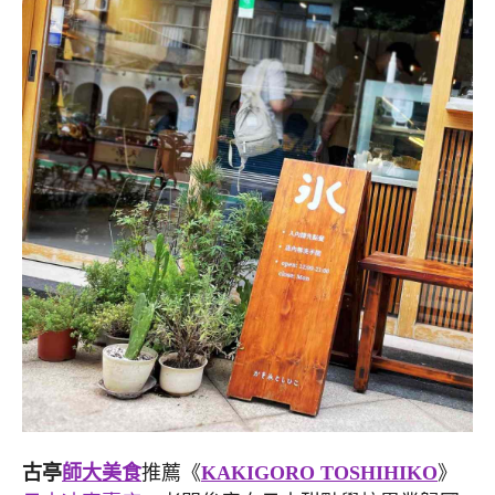
古亭
師大美食
推薦《
KAKIGORO TOSHIHIKO
》