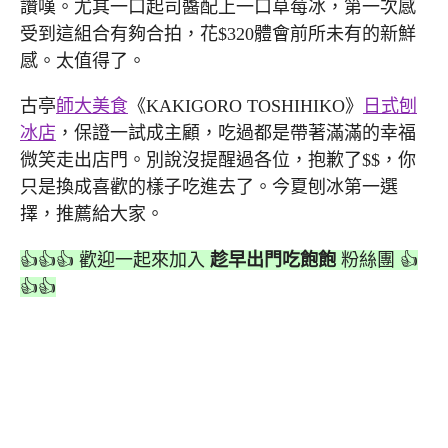
讚嘆。尤其一口起司醬配上一口草莓冰，第一次感
受到這組合有夠合拍，花$320體會前所未有的新鮮
感。太值得了。
古亭
師大美食
《KAKIGORO TOSHIHIKO》
日式刨
冰店
，保證一試成主顧，吃過都是帶著滿滿的幸福
微笑走出店門。別說沒提醒過各位，抱歉了$$，你
只是換成喜歡的樣子吃進去了。今夏刨冰第一選
擇，推薦給大家。
👍👍👍 歡迎一起來加入
趁早出門吃飽飽
粉絲團 👍
👍👍