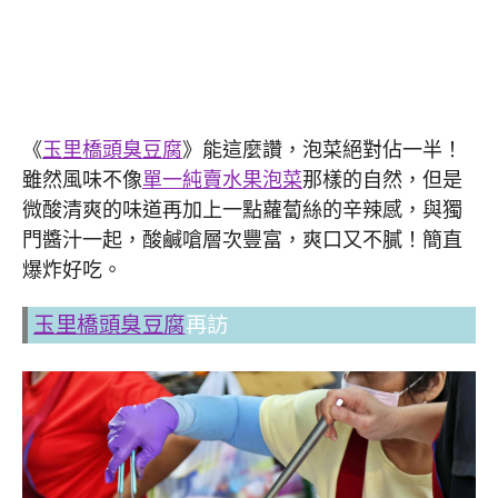
《
玉里橋頭臭豆腐
》能這麼讚，泡菜絕對佔一半！
雖然風味不像
單一純賣水果泡菜
那樣的自然，但是
微酸清爽的味道再加上一點蘿蔔絲的辛辣感，與獨
門醬汁一起，酸鹹嗆層次豐富，爽口又不膩！簡直
爆炸好吃。
玉里橋頭臭豆腐
再訪