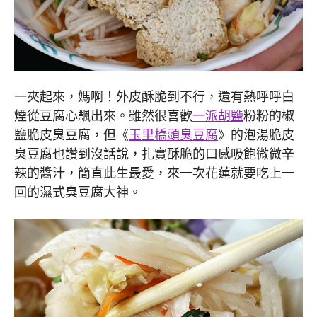
一夾起來，媽啊！外皮酥脆到不行，還有熱呼呼白
煙從豆腐心飄出來。雖然很喜歡
一派胡鹽
粉粉的椒
鹽脆皮臭豆腐，但《
玉里橋頭臭豆腐
》的泡湯脆皮
臭豆腐也讚到沒話說，扎實酥脆的口感吸飽微微辛
辣的醬汁，簡直此生最愛，來一次花蓮就要吃上一
回的濕式臭豆腐大神。