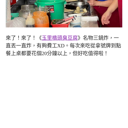
來了！來了！《
玉里橋頭臭豆腐
》名物三鍋炸，一
直丟一直炸，有夠費工XD。每次來吃從拿號牌到點
餐上桌都要花個20分鐘以上，但好吃值得啦！