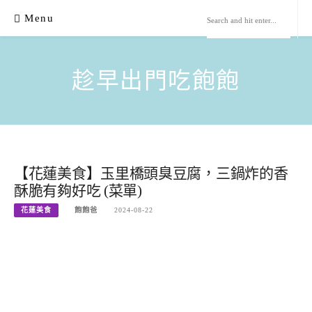
Skip
Menu
to
content
趁早出門吃飽飽
【花蓮美食】玉里橋頭臭豆腐，三鍋炸的香
酥脆有夠好吃 (菜單)
花蓮美食
飽飽爸
2024-08-22