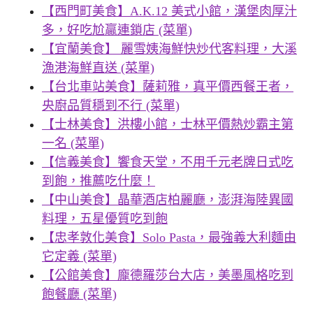
【西門町美食】A.K.12 美式小館，漢堡肉厚汁
多，好吃尬贏連鎖店 (菜單)
【宜蘭美食】 麗雪姨海鮮快炒代客料理，大溪
漁港海鮮直送 (菜單)
【台北車站美食】薩莉雅，真平價西餐王者，
央廚品質穩到不行 (菜單)
【士林美食】洪樓小館，士林平價熱炒霸主第
一名 (菜單)
【信義美食】饗食天堂，不用千元老牌日式吃
到飽，推薦吃什麼！
【中山美食】晶華酒店柏麗廳，澎湃海陸異國
料理，五星優質吃到飽
【忠孝敦化美食】Solo Pasta，最強義大利麵由
它定義 (菜單)
【公館美食】龐德羅莎台大店，美墨風格吃到
飽餐廳 (菜單)