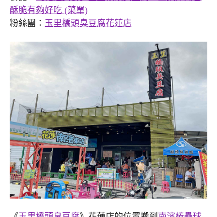
酥脆有夠好吃 (菜單)
粉絲團：
玉里橋頭臭豆腐花蓮店
《
玉里橋頭臭豆腐
》花蓮店的位置搬到
南濱棒壘球