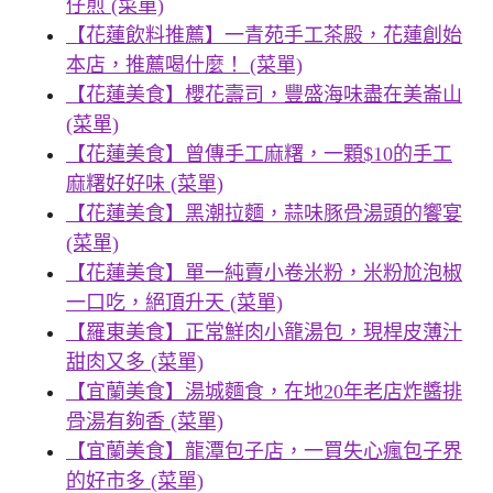
仔煎 (菜單)
【花蓮飲料推薦】一青苑手工茶殿，花蓮創始
本店，推薦喝什麼！ (菜單)
【花蓮美食】櫻花壽司，豐盛海味盡在美崙山
(菜單)
【花蓮美食】曾傳手工麻糬，一顆$10的手工
麻糬好好味 (菜單)
【花蓮美食】黑潮拉麵，蒜味豚骨湯頭的饗宴
(菜單)
【花蓮美食】單一純賣小卷米粉，米粉尬泡椒
一口吃，絕頂升天 (菜單)
【羅東美食】正常鮮肉小籠湯包，現桿皮薄汁
甜肉又多 (菜單)
【宜蘭美食】湯城麵食，在地20年老店炸醬排
骨湯有夠香 (菜單)
【宜蘭美食】龍潭包子店，一買失心瘋包子界
的好市多 (菜單)