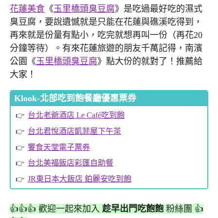
花蓮美食
《
玉里橋頭臭豆腐
》是吃過最好吃的濕式
臭豆腐，要說遺憾就是只能在花蓮與礁溪吃得到，
再來就是份量有點小，吃完就想再叫一份（再花20
分鐘等待）。有來花蓮旅遊的朋友千萬記得，南濱
公園《
玉里橋頭臭豆腐
》點大份的就對了！推薦給
大家！
Klook-北部吃到飽餐廳優惠票券
台北老爺酒店 Le Café吃到飽
台北君悅酒店凱菲屋下午茶
饗食天堂電子票券
台北美福飯店彩匯自助餐
JR東日本大飯店 鉑麗安吃到飽
👍👍👍 歡迎一起來加入
趁早出門吃飽飽
粉絲團 👍