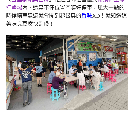
打擊場
內，這裏不僅位置空曠好停車，風大一點的
時候騎車遠遠就會聞到超級臭的
香味
XD！就知道這
美味臭豆腐快到嘍！