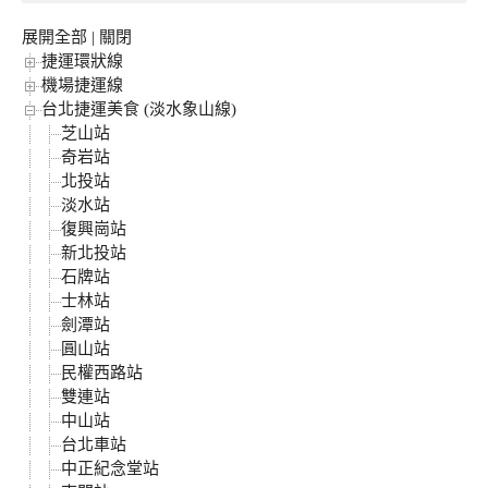
展開全部
|
關閉
捷運環狀線
機場捷運線
台北捷運美食 (淡水象山線)
芝山站
奇岩站
北投站
淡水站
復興崗站
新北投站
石牌站
士林站
劍潭站
圓山站
民權西路站
雙連站
中山站
台北車站
中正紀念堂站