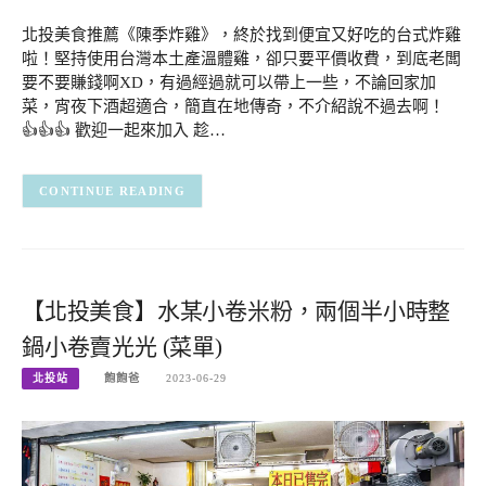
北投美食推薦《陳季炸雞》，終於找到便宜又好吃的台式炸雞
啦！堅持使用台灣本土產溫體雞，卻只要平價收費，到底老闆
要不要賺錢啊XD，有過經過就可以帶上一些，不論回家加
菜，宵夜下酒超適合，簡直在地傳奇，不介紹說不過去啊！
👍👍👍 歡迎一起來加入 趁…
CONTINUE READING
【北投美食】水某小卷米粉，兩個半小時整
鍋小卷賣光光 (菜單)
北投站
飽飽爸
2023-06-29