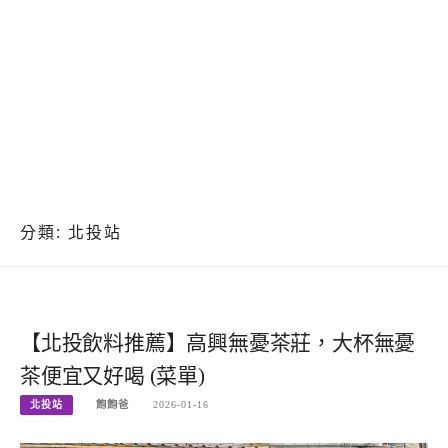
分類:
北投站
【北投飲料推薦】高興無憂茶莊，大杯無憂
茶便宜又好喝 (菜單)
北投站
飽飽爸
2026-01-16