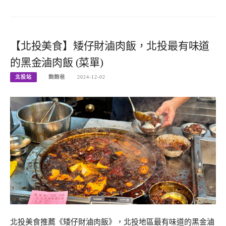
【北投美食】矮仔財滷肉飯，北投最有味道
的黑金滷肉飯 (菜單)
北投站
飽飽爸
2024-12-02
北投美食推薦《矮仔財滷肉飯》，北投地區最有味道的黑金滷