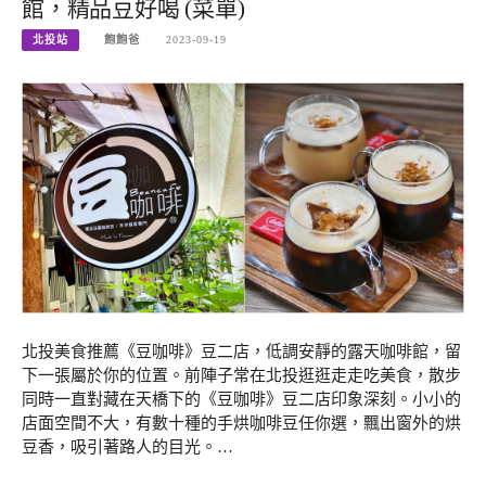
館，精品豆好喝 (菜單)
北投站
飽飽爸
2023-09-19
北投美食推薦《豆咖啡》豆二店，低調安靜的露天咖啡館，留
下一張屬於你的位置。前陣子常在北投逛逛走走吃美食，散步
同時一直對藏在天橋下的《豆咖啡》豆二店印象深刻。小小的
店面空間不大，有數十種的手烘咖啡豆任你選，飄出窗外的烘
豆香，吸引著路人的目光。…