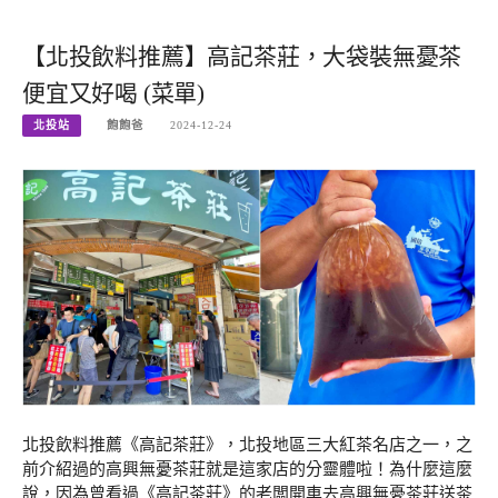
【北投飲料推薦】高記茶莊，大袋裝無憂茶
便宜又好喝 (菜單)
北投站
飽飽爸
2024-12-24
北投飲料推薦《高記茶莊》，北投地區三大紅茶名店之一，之
前介紹過的高興無憂茶莊就是這家店的分靈體啦！為什麼這麼
說，因為曾看過《高記茶莊》的老闆開車去高興無憂茶莊送茶