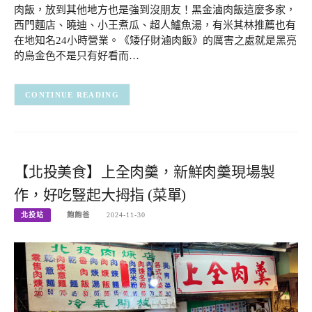
肉飯，放到其他地方也是強到沒朋友！黑金滷肉飯這麼多家，
西門麵店、曉迪、小王煮瓜、超人鱸魚湯，有米其林推薦也有
在地知名24小時營業。《矮仔財滷肉飯》的厲害之處就是黑亮
的烏金色不是只有好看而…
CONTINUE READING
【北投美食】上全肉羹，新鮮肉羹現場製
作，好吃豎起大拇指 (菜單)
北投站
飽飽爸
2024-11-30