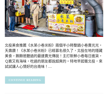
北投美食推薦《水某小卷米粉》兩個半小時整鍋小卷賣光光，
夭壽讚！《水某小卷米粉》已經慕名很久了，北投在地的隱藏
美食，飽飽爸聽過的最速賣光傳說！主打新鮮小卷每日進貨，
Ｑ脆又有海味，吃過的朋友都說超爽的。特地早起衝北投，來
試試讓人心情好的台南味！…
CONTINUE READING