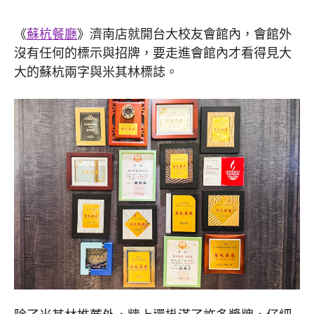
《
蘇杭餐廳
》濟南店就開台大校友會館內，會館外
沒有任何的標示與招牌，要走進會館內才看得見大
大的蘇杭兩字與米其林標誌。