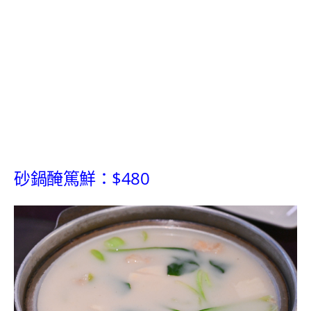
砂鍋醃篤鮮：$480