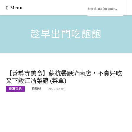
Skip
Menu
to
content
趁早出門吃飽飽
【善導寺美食】蘇杭餐廳濟南店，不貴好吃
又下飯江浙菜館 (菜單)
善導寺站
飽飽爸
2025-02-04