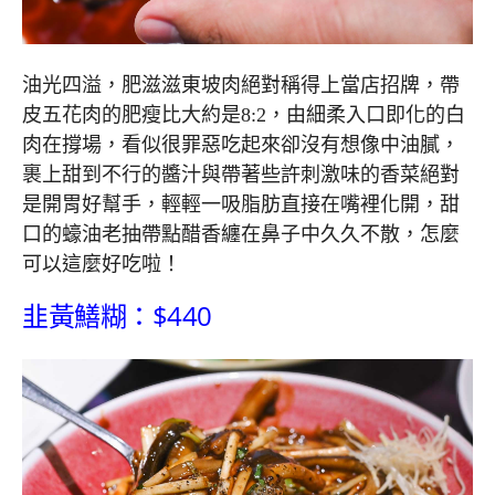
油光四溢，肥滋滋東坡肉絕對稱得上當店招牌，帶
皮五花肉的肥瘦比大約是8:2，由細柔入口即化的白
肉在撐場，看似很罪惡吃起來卻沒有想像中油膩，
裹上甜到不行的醬汁與帶著些許刺激味的香菜絕對
是開胃好幫手，輕輕一吸脂肪直接在嘴裡化開，甜
口的蠔油老抽帶點醋香纏在鼻子中久久不散，怎麼
可以這麼好吃啦！
韭黃鱔糊：$440