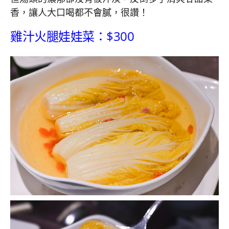
香，讓人大口喝都不會膩，很讚！
雞汁火腿娃娃菜：$300