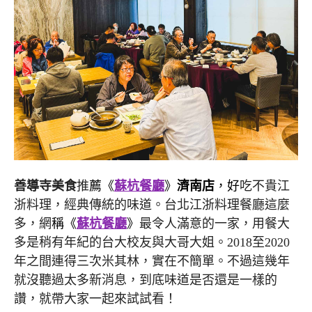
善導寺美食
推
薦《
蘇杭餐廳
》
濟南店
，好
吃不貴江
浙料理，經典傳統的味道。台北江浙料理餐廳這麼
多，網
稱《
蘇杭餐廳
》
最令人滿意的一家，用餐大
多是稍有年紀的台大校友與大哥大姐。2018至2020
年之間連得三次米其林，實在不簡單。不過這幾年
就沒聽過太多新消息，到底味道是否還是一樣的
讚，就帶大家一起來試試看！