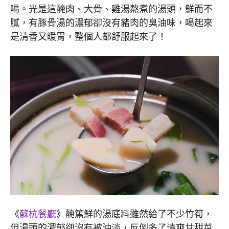
喝。光是這醃肉、大骨、雞湯熬煮的湯頭，鮮而不
膩，有豚骨湯的濃郁卻沒有豬肉的臭油味，喝起來
是清香又暖胃，整個人都舒服起來了！
《
蘇杭餐廳
》醃篤鮮的湯底料雖然給了不少竹筍，
但湯頭的濃郁卻沒有被沖淡，反倒多了清爽甘甜菜