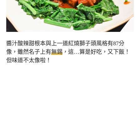
醬汁酸辣甜根本與上一道紅燒獅子頭風格有87分
像，雖然名子上有
無錫
，這…算是好吃，又下飯！
但味道不太像啦！