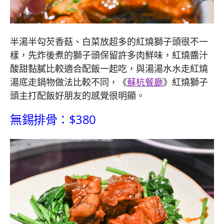
半湯半勾芡香菇、白菜放超多的紅燒獅子頭很不一
樣，先炸後煮的獅子頭保留許多肉鮮味，紅燒醬汁
酸甜黏膩比較適合配飯一起吃，與湯湯水水走紅燒
湯底走鍋物做法比較不同，《
蘇杭餐廳
》紅燒獅子
頭主打配飯好朋友的感覺很明顯。
無錫排骨：$380