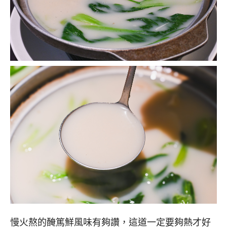
慢火熬的醃篤鮮風味有夠讚，這道一定要夠熱才好