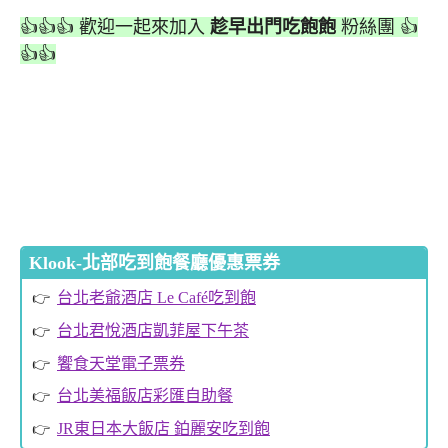
👍👍👍 歡迎一起來加入
趁早出門吃飽飽
粉絲團 👍
👍👍
Klook-北部吃到飽餐廳優惠票券
台北老爺酒店 Le Café吃到飽
台北君悅酒店凱菲屋下午茶
饗食天堂電子票券
台北美福飯店彩匯自助餐
JR東日本大飯店 鉑麗安吃到飽