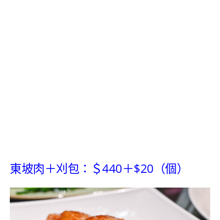
東坡肉＋刈包：＄440＋$20（個）