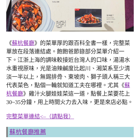
《
蘇杭餐廳
》的菜單厚的跟百科全書一樣，完整菜
單放在段落連結處。飽飽爸節錄部分菜單介紹一
下。江浙上海的調味較接近台灣人的口味，湯湯水
水重視原味，光是油辣鹹度比起川、湘菜系至少清
淡一半以上，無錫排骨、東坡肉、獅子頭人稱三大
代表菜色，點個一輪就知道工夫在哪裡。尤其《
蘇
杭餐廳
》雞汁火腿娃娃菜這一道，點餐上菜要花上
30~35分鐘，用上時間火力去入味，更是來店必點。
完整菜單連結<–（請點我）
蘇杭餐廳推薦