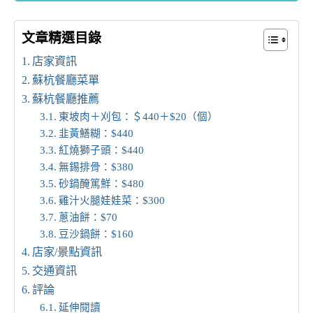
文章精選目錄
店家資訊
蘇杭餐廳菜單
蘇杭餐廳推薦
東坡肉＋刈包：＄440＋$20（個）
韭黃鱔糊：$440
紅燒獅子頭：$440
無錫排骨：$380
砂鍋醃篤鮮：$480
雞汁火腿娃娃菜：$300
蔥油餅：$70
豆沙鍋餅：$160
店家/景點資訊
交通資訊
評論
延伸閱讀