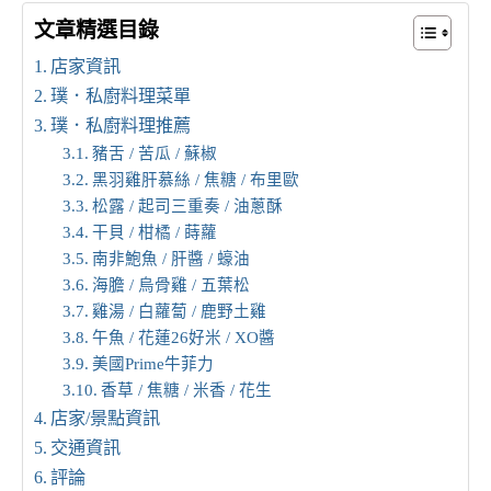
文章精選目錄
店家資訊
璞．私廚料理菜單
璞．私廚料理推薦
豬舌 / 苦瓜 / 蘇椒
黑羽雞肝慕絲 / 焦糖 / 布里歐
松露 / 起司三重奏 / 油蔥酥
干貝 / 柑橘 / 蒔蘿
南非鮑魚 / 肝醬 / 蠔油
海膽 / 烏骨雞 / 五葉松
雞湯 / 白蘿蔔 / 鹿野土雞
午魚 / 花蓮26好米 / XO醬
美國Prime牛菲力
香草 / 焦糖 / 米香 / 花生
店家/景點資訊
交通資訊
評論