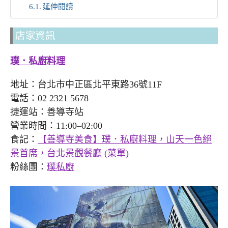
延伸閱讀
店家資訊
璞．私廚料理
地址：台北市中正區北平東路36號11F
電話：02 2321 5678
捷運站：善導寺站
營業時間：11:00–02:00
食記：
【善導寺美食】璞．私廚料理，山天一色絕
景首席，台北景觀餐廳 (菜單)
粉絲團：
璞私廚