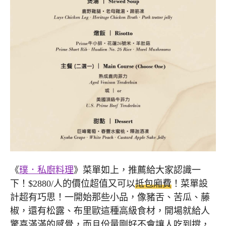
《
璞．私廚料理
》菜單如上，推薦給大家認識一
下！$2880/人的價位超值又可以
抵包廂費
！菜單設
計超有巧思！一開始那些小品，像豬舌、苦瓜、藤
椒，還有松露、布里歐這種高級食材，開場就給人
驚喜滿滿的感覺，而且份量剛好不會讓人吃到撐，