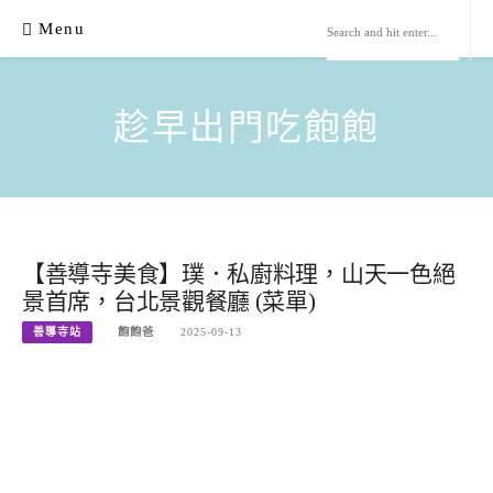
Skip
Menu
to
content
趁早出門吃飽飽
【善導寺美食】璞．私廚料理，山天一色絕
景首席，台北景觀餐廳 (菜單)
善導寺站
飽飽爸
2025-09-13