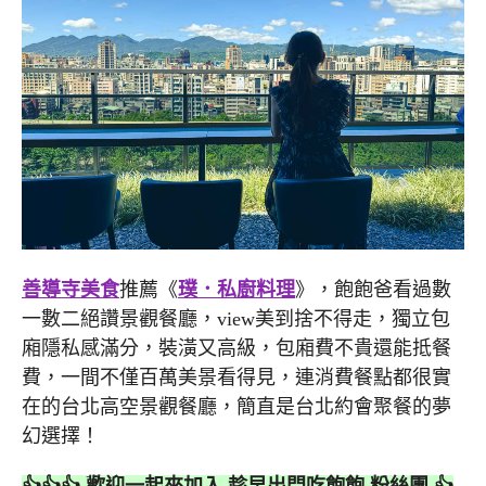
善導寺美食
推薦《
璞．私廚料理
》，飽飽爸看過數
一數二絕讚景觀餐廳，view美到捨不得走，獨立包
廂隱私感滿分，裝潢又高級，包廂費不貴還能抵餐
費，一間不僅百萬美景看得見，連消費餐點都很實
在的台北高空景觀餐廳，簡直是台北約會聚餐的夢
幻選擇！
👍👍👍 歡迎一起來加入 趁早出門吃飽飽 粉絲團 👍