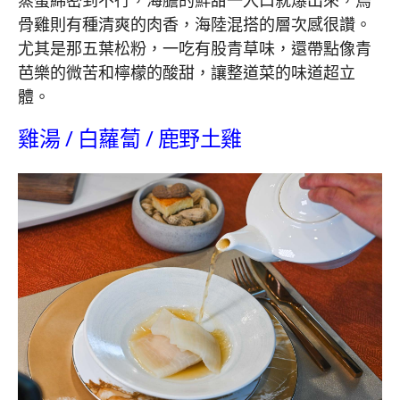
蒸蛋綿密到不行，海膽的鮮甜一入口就爆出來，烏
骨雞則有種清爽的肉香，海陸混搭的層次感很讚。
尤其是那五葉松粉，一吃有股青草味，還帶點像青
芭樂的微苦和檸檬的酸甜，讓整道菜的味道超立
體。
雞湯 / 白蘿蔔 / 鹿野土雞