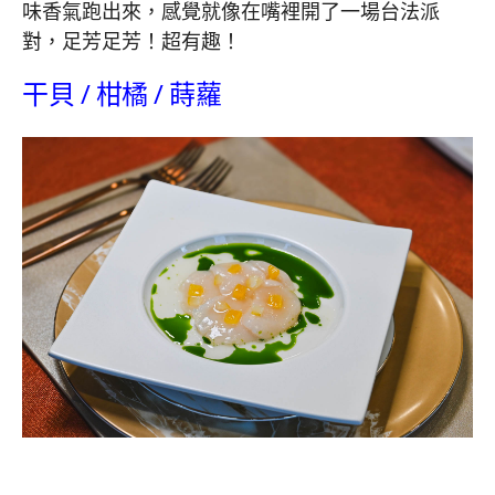
味香氣跑出來，感覺就像在嘴裡開了一場台法派
對，足芳足芳！超有趣！
干貝 / 柑橘 / 蒔蘿