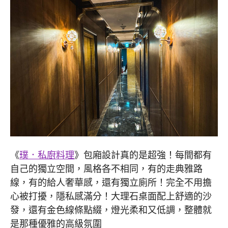
《
璞．私廚料理
》包廂設計真的是超強！每間都有
自己的獨立空間，風格各不相同，有的走典雅路
線，有的給人奢華感，還有獨立廁所！完全不用擔
心被打擾，隱私感滿分！大理石桌面配上舒適的沙
發，還有金色線條點綴，燈光柔和又低調，整體就
是那種優雅的高級氛圍