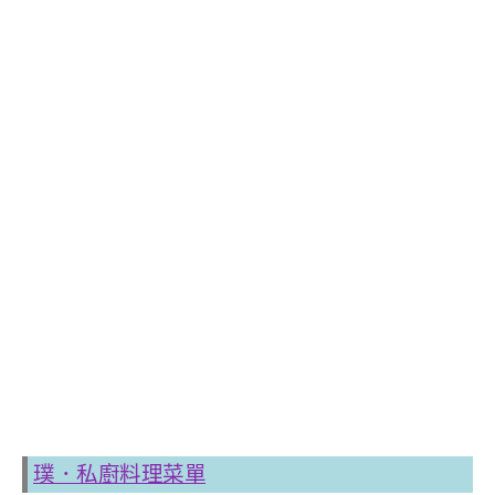
璞．私廚料理菜單