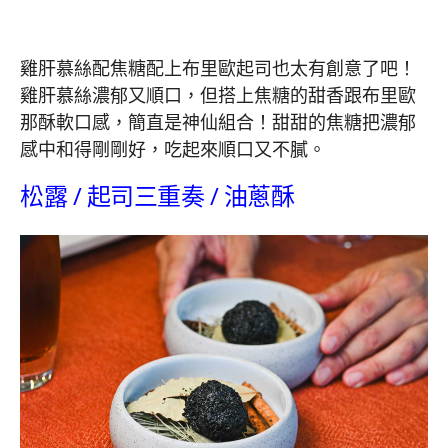
雞肝慕絲配焦糖配上布里歐起司也太有創意了吧！
雞肝慕絲濃郁又順口，但搭上焦糖的甜香跟布里歐
那酥軟口感，簡直是神仙組合！甜甜的焦糖把濃郁
感中和得剛剛好，吃起來順口又不膩。
松露 / 起司三重奏 / 油蔥酥