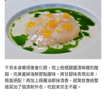
干貝本身嫩得像會化開，搭上柑橘跟鹽漬檸檬的酸
甜，完美蓋掉海鮮那點腥味，將甘甜味表現出來，
簡直絕配！再加上蒔蘿油那抹清香，感覺就像給整
道菜加了個清新外衣，吃起來完全不膩。