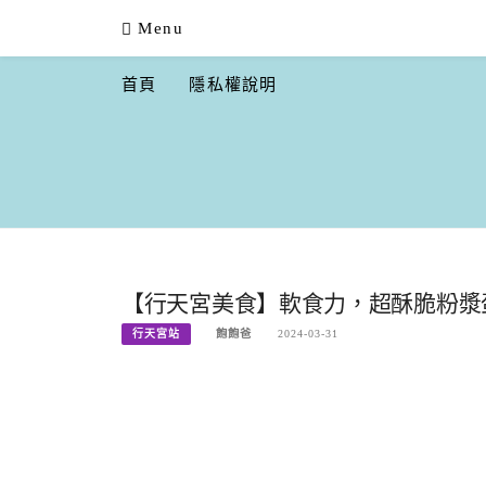
Skip
Menu
to
content
首頁
隱私權說明
【行天宮美食】軟食力，超酥脆粉漿蛋
行天宮站
飽飽爸
2024-03-31