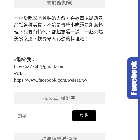
關於飽飽爸
一位愛吃又不會胖的大叔，喜歡四處趴趴走
品嚐各種美食。不論是傳統小吃還是創意料
理，只要有特色，都超想嚐一遍，一起來場
美食之旅，找尋令人心動的料理吧！
———————————————————
–
✓聯絡我：
hcw7627768@gmail.com
✓FB：
https://www.facebook.com/weieat.tw/
找文章 關鍵字
搜
尋
關
鍵
吃喝玩樂看過來