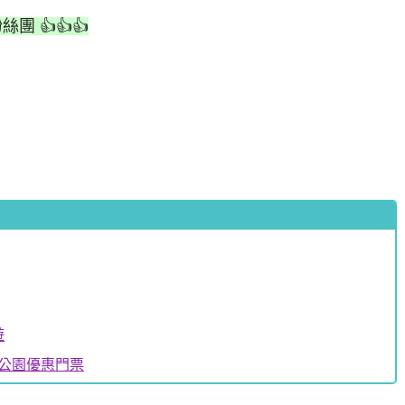
絲團 👍👍👍
遊
生公園優惠門票