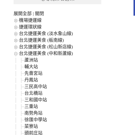
字:
展開全部
|
關閉
機場捷運線
捷運環狀線
台北捷運美食 (淡水象山線)
台北捷運美食 (板南線)
台北捷運美食 (松山新店線)
台北捷運美食 (中和新蘆線)
蘆洲站
輔大站
先嗇宮站
丹鳳站
三民高中站
台北橋站
三和國中站
三重站
南勢角站
徐匯中學站
菜寮站
頭前庄站