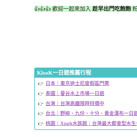
👍👍👍 歡迎一起來加入
趁早出門吃飽飽
粉
KlooK一日遊推薦行程
日本｜東京迪士尼度假區門票
泰國｜曼谷水上市場一日遊
台灣｜台灣高鐵限時特價中
台北｜野柳、九份、十分、黃金瀑布一日
桃園｜Xpark水族館｜台灣最大都會型水