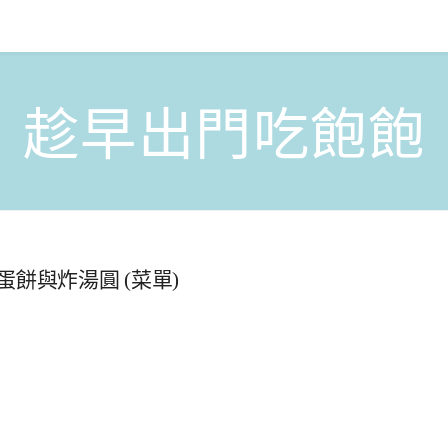
趁早出門吃飽飽
餅與炸湯圓 (菜單)