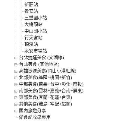
新莊站
景安站
三重國小站
大橋頭站
中山國小站
行天宮站
頂溪站
永安市場站
台北捷運美食 (文湖線)
台北美食 (其他地區)
高雄捷運美食(岡山小港紅線)
北部美食(基隆+桃園+新竹)
中部美食(苗栗+台中+彰化+南投)
南部美食(雲林+嘉義+台南+屏東)
東部美食(宜蘭+花蓮+台東)
其他美食(離島+宅配+超商)
國內旅遊分享
愛食記收錄專用