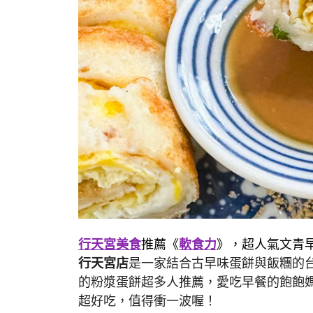
行天宮美食
推薦《
軟食力
》，超人氣文青
行天宮店
是一家結合古早味蛋餅與飯糰的
的粉漿蛋餅超多人推薦，愛吃早餐的飽飽
超好吃，值得衝一波喔！