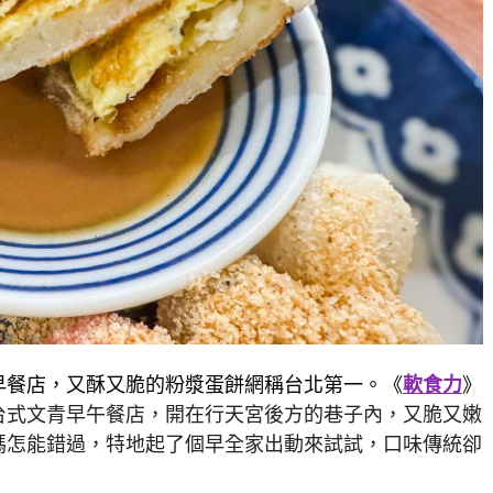
早餐店，又酥又脆的粉漿蛋餅網稱台北第一。《
軟食力
》
台式文青早午餐店，開在行天宮後方的巷子內，又脆又嫩
媽怎能錯過，特地起了個早全家出動來試試，口味傳統卻