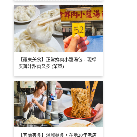
【羅東美食】正常鮮肉小籠湯包，現桿
皮薄汁甜肉又多 (菜單)
【宜蘭美食】湯城麵食，在地20年老店