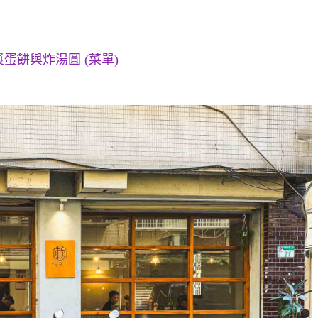
蛋餅與炸湯圓 (菜單)