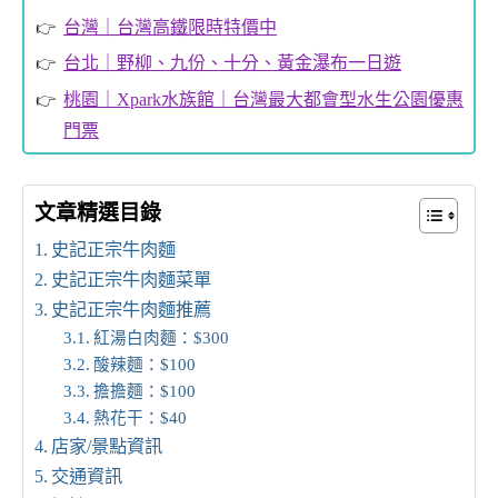
台灣｜台灣高鐵限時特價中
台北｜野柳、九份、十分、黃金瀑布一日遊
桃園｜Xpark水族館｜台灣最大都會型水生公園優惠
門票
文章精選目錄
史記正宗牛肉麵
史記正宗牛肉麵菜單
史記正宗牛肉麵推薦
紅湯白肉麵：$300
酸辣麵：$100
擔擔麵：$100
熱花干：$40
店家/景點資訊
交通資訊