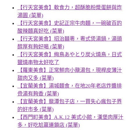
【行天宮美食】軟食力，超酥脆粉漿蛋餅與炸
湯圓 (菜單)
【行天宮美食】史記正宗牛肉麵，一碗破百的
酸辣麵真好吃 (菜單)
【行天宮美食】招治囍粵，粵式煲湯鍋，湯頭
醇厚有夠好喝 (菜單)
【行天宮美食】絢鳥あやとり炭火燒鳥，日式
鹽燒串物太好吃了
【羅東美食】正常鮮肉小籠湯包，現桿皮薄汁
甜肉又多 (菜單)
【宜蘭美食】湯城麵食，在地20年老店炸醬排
骨湯有夠香 (菜單)
【宜蘭美食】龍潭包子店，一買失心瘋包子界
的好市多 (菜單)
【西門町美食】A.K.12 美式小館，漢堡肉厚汁
多，好吃尬贏連鎖店 (菜單)