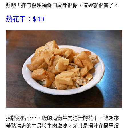
好吧！拌勻後連麵條口感都很像，這碗就很普了。
熱花干：$40
招牌必點小菜，吸飽清燉牛肉湯汁的花干，吃起來
帶點清爽的牛骨與牛肉滋味，尤其是湯汁在最里爆