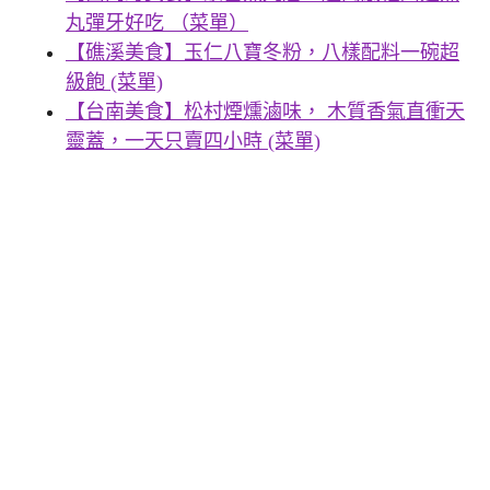
丸彈牙好吃 （菜單）
【礁溪美食】玉仁八寶冬粉，八樣配料一碗超
級飽 (菜單)
【台南美食】松村煙燻滷味， 木質香氣直衝天
靈蓋，一天只賣四小時 (菜單)