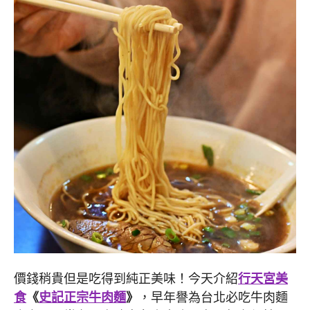
價錢稍貴但是吃得到純正美味！今天介紹
行天宮美
食
《
史記正宗牛肉麵
》
，早年譽為台北必吃牛肉麵