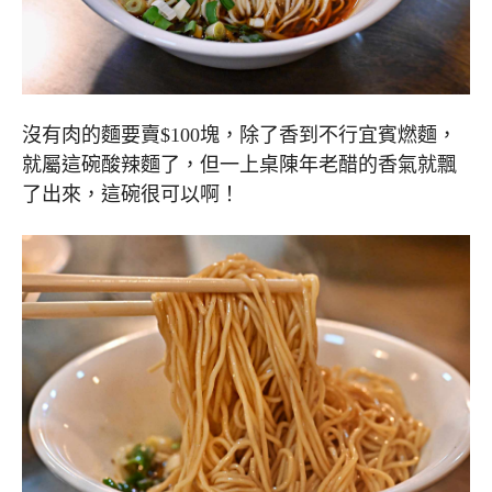
沒有肉的麵要賣$100塊，除了香到不行宜賓燃麵，
就屬這碗酸辣麵了，但一上桌陳年老醋的香氣就飄
了出來，這碗很可以啊！