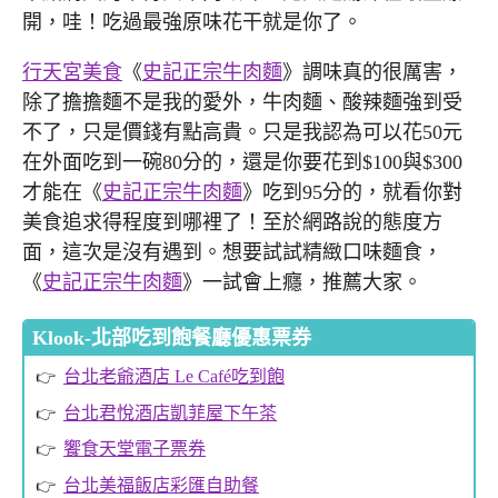
開，哇！吃過最強原味花干就是你了。
行天宮美食
《
史記正宗牛肉麵
》調味真的很厲害，
除了擔擔麵不是我的愛外，牛肉麵、酸辣麵強到受
不了，只是價錢有點高貴。只是我認為可以花50元
在外面吃到一碗80分的，還是你要花到$100與$300
才能在《
史記正宗牛肉麵
》吃到95分的，就看你對
美食追求得程度到哪裡了！至於網路說的態度方
面，這次是沒有遇到。想要試試精緻口味麵食，
《
史記正宗牛肉麵
》一試會上癮，推薦大家。
Klook-北部吃到飽餐廳優惠票券
台北老爺酒店 Le Café吃到飽
台北君悅酒店凱菲屋下午茶
饗食天堂電子票券
台北美福飯店彩匯自助餐