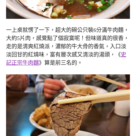
一上桌就愣了一下，超大的碗公只裝6分滿牛肉麵，
大約5片肉，感覺點了個寂寞呢！但味道真的很香，
走的是清爽紅燒派，濃郁的牛大骨的香氣，入口淡
淡回甘的紅燒味，富有層次感又清淡的湯頭，《
史
記正宗牛肉麵
》算是前三名的。