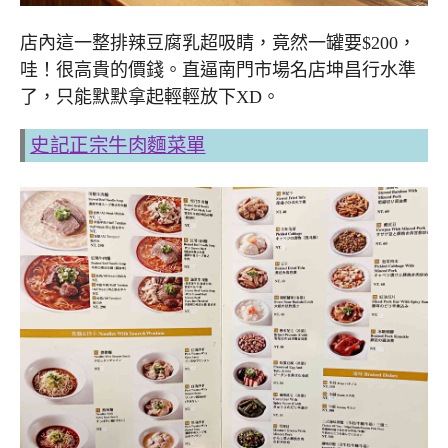
店內這一整排辣豆腐乳超吸睛，竟然一罐要$200，
哇！很高貴的價錢。直逼南門市場名店坤昌行水準
了，只能默默拿起輕輕放下XD。
史記正宗牛肉麵菜單