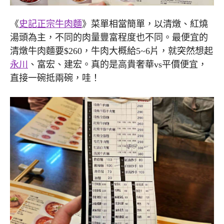
《
史記正宗牛肉麵
》菜單相當簡單，以清燉、紅燒
湯頭為主，不同的肉量豐富程度也不同。最便宜的
清燉牛肉麵要$260，牛肉大概給5~6片，就突然想起
永川
、富宏、建宏。真的是高貴奢華vs平價便宜，
直接一碗抵兩碗，哇！