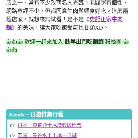
店之一，常有不少政商名人光臨。老闆超有個性，
網路負評不少，但都同意牛肉與麵食好吃。這麼兩
極店家，就想來試試看！是不是《
史記正宗牛肉
麵
》的美味，讓大家吃飯受氣也甘願XD。
👍👍👍 歡迎一起來加入
趁早出門吃飽飽
粉絲團 👍
👍👍
KlooK一日遊推薦行程
日本｜東京迪士尼度假區門票
泰國｜曼谷水上市場一日遊