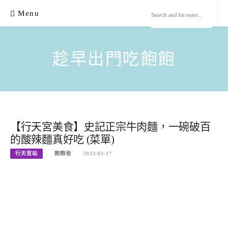
Skip
Menu
to
content
趁早出門吃飽飽
【行天宮美食】史記正宗牛肉麵，一碗破百
的酸辣麵真好吃 (菜單)
行天宮站
飽飽爸
2023-03-17