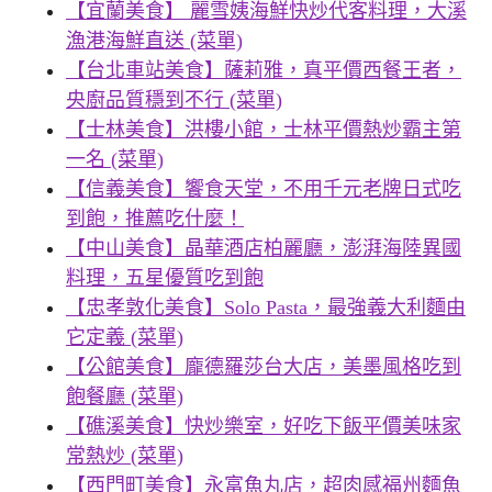
【宜蘭美食】 麗雪姨海鮮快炒代客料理，大溪
漁港海鮮直送 (菜單)
【台北車站美食】薩莉雅，真平價西餐王者，
央廚品質穩到不行 (菜單)
【士林美食】洪樓小館，士林平價熱炒霸主第
一名 (菜單)
【信義美食】饗食天堂，不用千元老牌日式吃
到飽，推薦吃什麼！
【中山美食】晶華酒店柏麗廳，澎湃海陸異國
料理，五星優質吃到飽
【忠孝敦化美食】Solo Pasta，最強義大利麵由
它定義 (菜單)
【公館美食】龐德羅莎台大店，美墨風格吃到
飽餐廳 (菜單)
【礁溪美食】快炒樂室，好吃下飯平價美味家
常熱炒 (菜單)
【西門町美食】永富魚丸店，超肉感福州麵魚