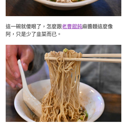
這一碗就傻眼了，怎麼跟
老曹餛飩
麻醬麵這麼像
阿，只是少了韭菜而已。