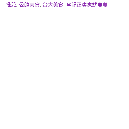
推薦
,
公館美食
,
台大美食
,
李記正客家魷魚羹