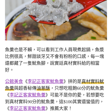
魚羹也是不賴，可以看到工作人員現煮起鍋，魚漿
比例很高，鮮甜談牙又不會有粉粉的口感，每一塊
還都藏了一隻魷魚腳，說實話真材實料給的相當
好。
公館美食
《
李記正客家魷魚羹
》拼的是
真材實料魷
魚羹
與超香秘傳
油蔥酥
，只想吃粗飽60分的魷魚羹
《
李記正客家魷魚羹
》可能不是你的愛，若想要吃
到真材實料90分的魷魚羹，這$100其實還蠻值的，
《
李記正客家魷魚羹
》推薦大家！