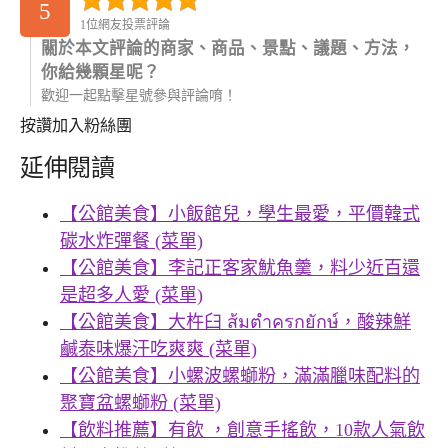
5
1位網友投票評論
關於本文評論的商家、商品、景點、議題、方法，
你給幾顆星呢？
歡迎一起點擊星號參與評論唷！
按讚加入粉絲團
延伸閱讀
【公館美食】小飯館兒，學生最愛，平價韓式
碳水炸彈餐 (菜單)
【公館美食】李記正客家魷魚羹，料少近百還
是超多人愛 (菜單)
【公館美食】大杵臼 ส้มตําครกยักษ์，酸辣鮮
鹹泰味爆汗吃爽爽 (菜單)
【公館美食】小螺波螺螄粉，滿滿臘味配料的
聚寶盆螺螄粉 (菜單)
【飲料推薦】有飲 ，創意手搖飲，10款人氣飲