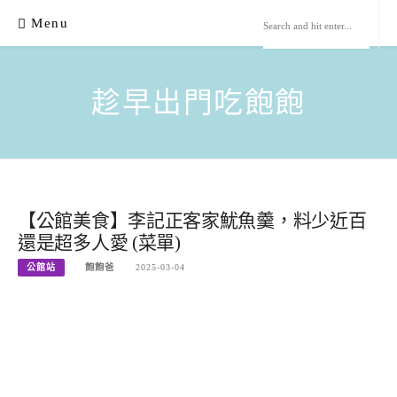
Skip
Menu
to
content
趁早出門吃飽飽
【公館美食】李記正客家魷魚羹，料少近百
還是超多人愛 (菜單)
公館站
飽飽爸
2025-03-04