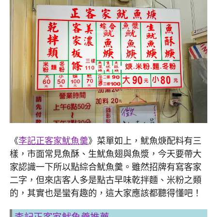
《
李記正客家魷魚羹
》菜單如上，魷魚焿配料有三
樣，市面常見魚酥、生魷魚翅與魚漿，今天要帶大
家認識一下所以點綜合魷魚羹。雖然招牌有寫客家
二字，但來店客人多是點古早味乾拌麵、米粉之類
的，其實也是蠻有趣的，這大家應該都聽得懂吧！