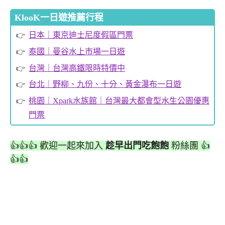
KlooK一日遊推薦行程
日本｜東京迪士尼度假區門票
泰國｜曼谷水上市場一日遊
台灣｜台灣高鐵限時特價中
台北｜野柳、九份、十分、黃金瀑布一日遊
桃園｜Xpark水族館｜台灣最大都會型水生公園優惠
門票
👍👍👍 歡迎一起來加入
趁早出門吃飽飽
粉絲團 👍
👍👍