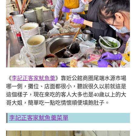
《
李記正客家魷魚羹
》靠近公館商圈尾端水源市場
哪一側，攤位、店面都很小，聽說很久以前就這是
這個樣子，現在來吃的客人大多也是40歲以上的大
哥大姐，簡單吃一點吃情懷順便填飽肚子。
李記正客家魷魚羹菜單