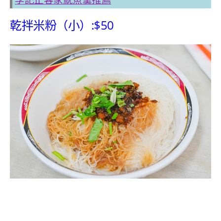
李記正客家魷魚羹推薦
乾拌米粉（小）:$50