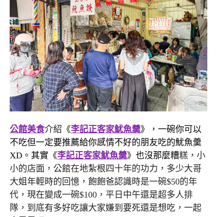
公館美食
介紹
《
李記正客家魷魚羹
》，一碗你可以
不吃但一定要推薦給你感情不好的朋友吃的魷魚羹
XD。其實《
李記正客家魷魚羹
》也沒那麼糟
糕，小
小的店面，公館在地紮根四十年的功力，多少大哥
大姐年輕時的回憶，飽飽爸認識時是一碗$50的年
代，現在變成一碗$100，平日中午還是超多人排
隊，到底有多好吃讓大家嫌到要死還是想吃，一起