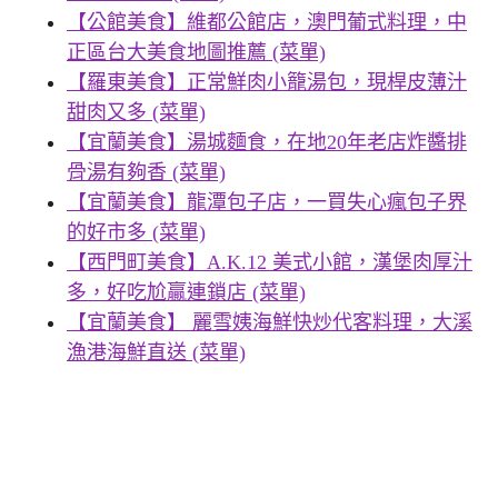
【公館美食】維都公館店，澳門葡式料理，中
正區台大美食地圖推薦 (菜單)
【羅東美食】正常鮮肉小籠湯包，現桿皮薄汁
甜肉又多 (菜單)
【宜蘭美食】湯城麵食，在地20年老店炸醬排
骨湯有夠香 (菜單)
【宜蘭美食】龍潭包子店，一買失心瘋包子界
的好市多 (菜單)
【西門町美食】A.K.12 美式小館，漢堡肉厚汁
多，好吃尬贏連鎖店 (菜單)
【宜蘭美食】 麗雪姨海鮮快炒代客料理，大溪
漁港海鮮直送 (菜單)