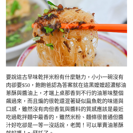
要說這古早味乾拌米粉有什麼魅力，小小一碗沒有
肉卻要$50，飽飽爸認為答案就在這黑嬤嬤超濃郁油
蔥酥與醬油上，才端上桌那香到不行的油蔥味整個
飆過來，而且煸的很乾還混著疑似扁魚乾的味道與
口感，雖然沒有肉但香氣與醬料的質感應該是最近
吃過乾拌麵中最香的，雖然米粉、麵條很普通但醬
汁好吃卻是一等一沒話說，老闆！可以單賣油蔥酥