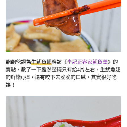
飽飽爸認為
生魷魚翅
應該《
李記正客家魷魚羹
》的
賣點，數了一下雖然整碗只有給4片左右，生魷魚翅
的鮮嫩Q彈，還有咬下去脆脆的口感，其實很好吃
誒！