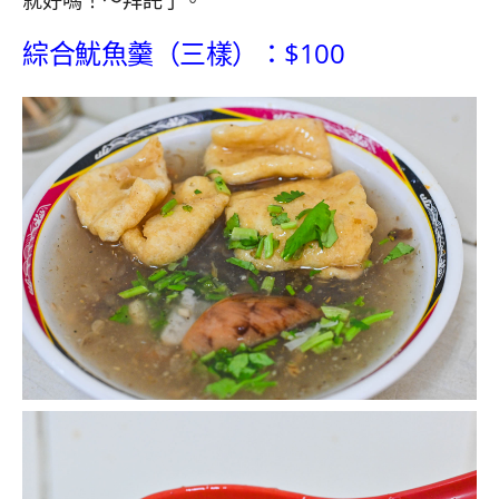
就好嗎！～拜託了。
綜合魷魚羹（三樣）：$100