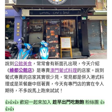
說到
公館美食
，常常會有新面孔出現，今天介紹
《
維都公館店
》是專賣
澳門葡式料理
的店家。說到
葡式專賣的店家其實很少見，常見都是併入港式料
理或是茶餐廳中搭著賣，今天有專門店的實在令人
期待，不多說馬上跑來試試！
👍👍👍 歡迎一起來加入
趁早出門吃飽飽
粉絲團 👍
👍👍