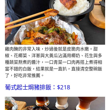
雞肉醃的非常入味，炒過後就是皮脆肉水嫩。甜
椒、花椰菜、洋蔥與大黃瓜沾滿用椰奶、花生與多
種蔬菜熬煮的醬汁，一口青菜一口肉再搭上煮得相
當不錯的白飯，結果就是一直扒，直接清空整碗飯
了，好吃非常推薦。
葡式起士焗豬排飯：$218