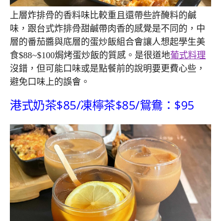
上層炸排骨的香料味比較重且還帶些許醃料的鹹
味，跟台式炸排骨甜鹹帶肉香的感覺是不同的，中
層的番茄醬與底層的蛋炒飯組合會讓人想起學生美
食$88~$100焗烤蛋炒飯的質感。是很道地
葡式料理
沒錯，但可能口味或是點餐前的說明要更費心些，
避免口味上的誤會。
港式奶茶$85/凍檸茶$85/鴛鴦：$95