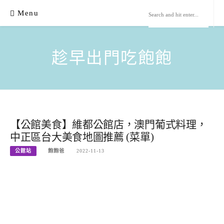
Skip
Menu
to
content
趁早出門吃飽飽
【公館美食】維都公館店，澳門葡式料理，
中正區台大美食地圖推薦 (菜單)
公館站
飽飽爸
2022-11-13