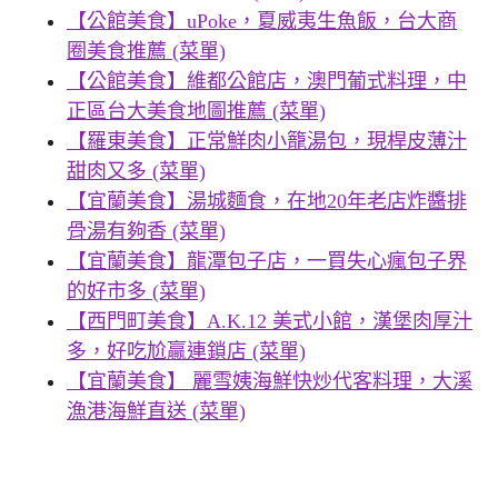
【公館美食】uPoke，夏威夷生魚飯，台大商
圈美食推薦 (菜單)
【公館美食】維都公館店，澳門葡式料理，中
正區台大美食地圖推薦 (菜單)
【羅東美食】正常鮮肉小籠湯包，現桿皮薄汁
甜肉又多 (菜單)
【宜蘭美食】湯城麵食，在地20年老店炸醬排
骨湯有夠香 (菜單)
【宜蘭美食】龍潭包子店，一買失心瘋包子界
的好市多 (菜單)
【西門町美食】A.K.12 美式小館，漢堡肉厚汁
多，好吃尬贏連鎖店 (菜單)
【宜蘭美食】 麗雪姨海鮮快炒代客料理，大溪
漁港海鮮直送 (菜單)