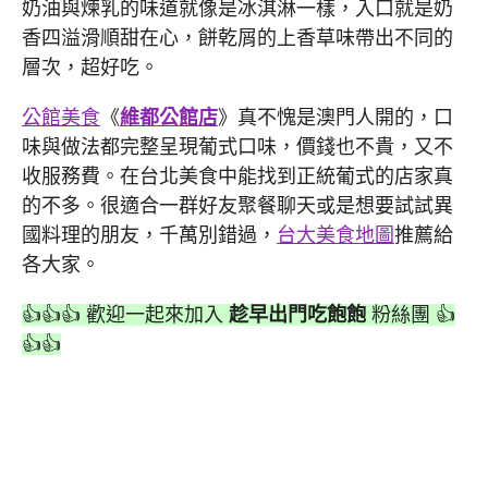
奶油與煉乳的味道就像是冰淇淋一樣，入口就是奶
香四溢滑順甜在心，餅乾屑的上香草味帶出不同的
層次，超好吃。
公館美食
《
維都公館店
》真不愧是澳門人開的，口
味與做法都完整呈現葡式口味，價錢也不貴，又不
收服務費。在台北美食中能找到正統葡式的店家真
的不多。很適合一群好友聚餐聊天或是想要試試異
國料理的朋友，千萬別錯過，
台大美食地圖
推薦給
各大家。
👍👍👍 歡迎一起來加入
趁早出門吃飽飽
粉絲團 👍
👍👍