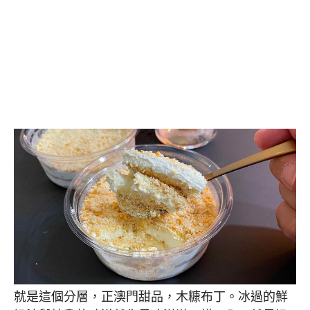
就是這個分層，正澳門甜品，木糠布丁。冰過的鮮