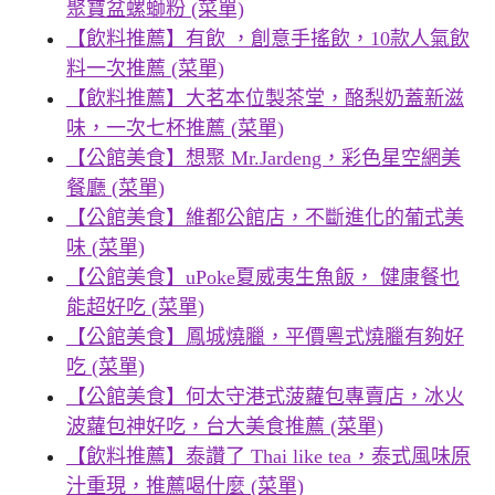
聚寶盆螺螄粉 (菜單)
【飲料推薦】有飲 ，創意手搖飲，10款人氣飲
料一次推薦 (菜單)
【飲料推薦】大茗本位製茶堂，酪梨奶蓋新滋
味，一次七杯推薦 (菜單)
【公館美食】想聚 Mr.Jardeng，彩色星空網美
餐廳 (菜單)
【公館美食】維都公館店，不斷進化的葡式美
味 (菜單)
【公館美食】uPoke夏威夷生魚飯， 健康餐也
能超好吃 (菜單)
【公館美食】鳳城燒臘，平價粵式燒臘有夠好
吃 (菜單)
【公館美食】何太守港式菠蘿包專賣店，冰火
波蘿包神好吃，台大美食推薦 (菜單)
【飲料推薦】泰讚了 Thai like tea，泰式風味原
汁重現，推薦喝什麼 (菜單)