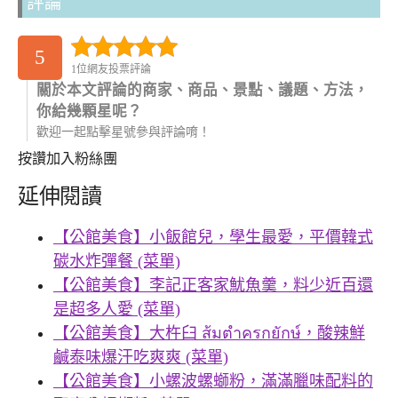
評論
5
1位網友投票評論
關於本文評論的商家、商品、景點、議題、方法，
你給幾顆星呢？
歡迎一起點擊星號參與評論唷！
按讚加入粉絲團
延伸閱讀
【公館美食】小飯館兒，學生最愛，平價韓式
碳水炸彈餐 (菜單)
【公館美食】李記正客家魷魚羹，料少近百還
是超多人愛 (菜單)
【公館美食】大杵臼 ส้มตําครกยักษ์，酸辣鮮
鹹泰味爆汗吃爽爽 (菜單)
【公館美食】小螺波螺螄粉，滿滿臘味配料的