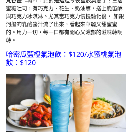
梵谷畫作再+1，絕對是這道今夜星辰莫屬了！三層
蜜糖吐司，有巧克力、花生、奶油等，搭上脆笛酥
與巧克力冰淇淋。尤其當巧克力慢慢融化後， 如銀
河般的乳酪醬汁流了出來，看起來華麗又甜蜜蜜
的。用力一切，每一口都有開心又濃郁的滋味轉啊
轉。
哈密瓜藍橙氣泡飲：$120/水蜜桃氣泡
飲：$120