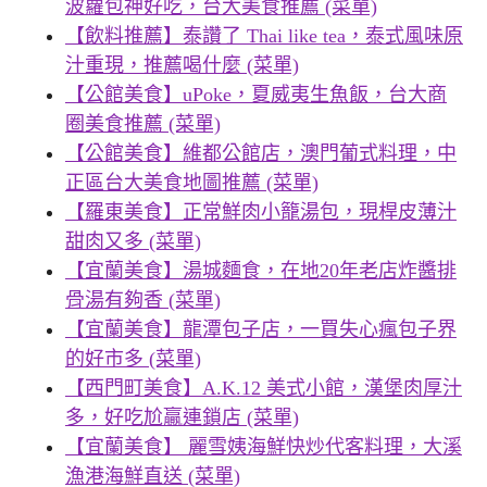
波蘿包神好吃，台大美食推薦 (菜單)
【飲料推薦】泰讚了 Thai like tea，泰式風味原
汁重現，推薦喝什麼 (菜單)
【公館美食】uPoke，夏威夷生魚飯，台大商
圈美食推薦 (菜單)
【公館美食】維都公館店，澳門葡式料理，中
正區台大美食地圖推薦 (菜單)
【羅東美食】正常鮮肉小籠湯包，現桿皮薄汁
甜肉又多 (菜單)
【宜蘭美食】湯城麵食，在地20年老店炸醬排
骨湯有夠香 (菜單)
【宜蘭美食】龍潭包子店，一買失心瘋包子界
的好市多 (菜單)
【西門町美食】A.K.12 美式小館，漢堡肉厚汁
多，好吃尬贏連鎖店 (菜單)
【宜蘭美食】 麗雪姨海鮮快炒代客料理，大溪
漁港海鮮直送 (菜單)