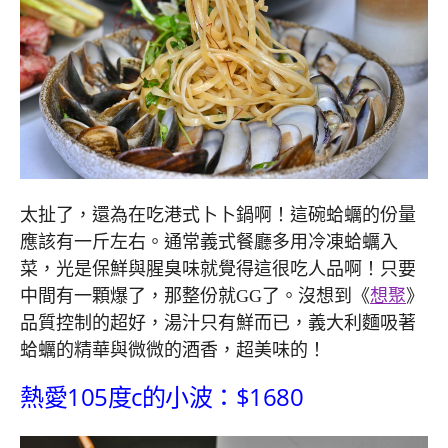
太扯了，還為在吃港式卜卜鍋啊！這碗蛤蠣的份量
應該有一斤左右。通常義式餐廳多用冷凍蛤蠣入
菜，光是保鮮與腥臭味就覺得這很吃人品啊！只要
中間有一顆爆了，那整份就GG了。沒想到《
想聚
》
品質控制的超好，湯汁只有鮮而已，義大利麵吸著
蛤蠣的精華與微微的酒香，超美味的！
熱愛105度c的小波：$1680