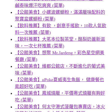
鹹泰味爆汗吃爽爽 (菜單)
【公館美食】小螺波螺螄粉，滿滿臘味配料的
聚寶盆螺螄粉 (菜單)
【飲料推薦】有飲 ，創意手搖飲，10款人氣飲
料一次推薦 (菜單)
【飲料推薦】大茗本位製茶堂，酪梨奶蓋新滋
味，一次七杯推薦 (菜單)
【公館美食】想聚 Mr.Jardeng，彩色星空網美
餐廳 (菜單)
【公館美食】維都公館店，不斷進化的葡式美
味 (菜單)
【公館美食】uPoke夏威夷生魚飯， 健康餐也
能超好吃 (菜單)
【公館美食】鳳城燒臘，平價粵式燒臘有夠好
吃 (菜單)
【公館美食】何太守港式菠蘿包專賣店，冰火