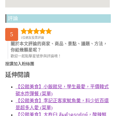
評論
5
1位網友投票評論
關於本文評論的商家、商品、景點、議題、方法，
你給幾顆星呢？
歡迎一起點擊星號參與評論唷！
按讚加入粉絲團
延伸閱讀
【公館美食】小飯館兒，學生最愛，平價韓式
碳水炸彈餐 (菜單)
【公館美食】李記正客家魷魚羹，料少近百還
是超多人愛 (菜單)
【公館美食】大杵臼 ส้มตําครกยักษ์，酸辣鮮