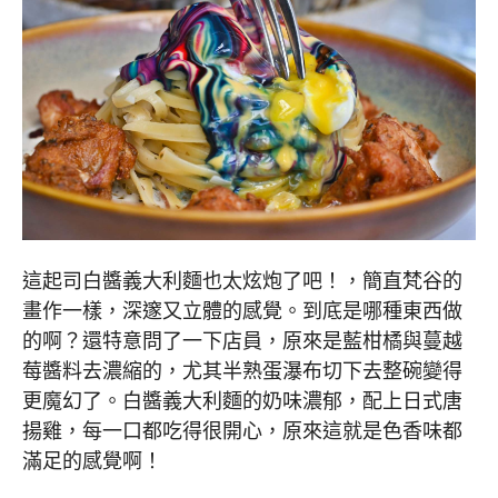
這起司白醬義大利麵也太炫炮了吧！，簡直梵谷的
畫作一樣，深邃又立體的感覺。到底是哪種東西做
的啊？還特意問了一下店員，原來是藍柑橘與蔓越
莓醬料去濃縮的，尤其半熟蛋瀑布切下去整碗變得
更魔幻了。白醬義大利麵的奶味濃郁，配上日式唐
揚雞，每一口都吃得很開心，原來這就是色香味都
滿足的感覺啊！