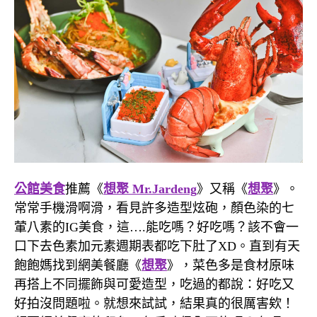
公館美食
推薦《
想聚
Mr.Jardeng
》又稱《
想聚
》。
常常手機滑啊滑，看見許多造型炫砲，顏色染的七
葷八素的IG美食，這….能吃嗎？好吃嗎？該不會一
口下去色素加元素週期表都吃下肚了XD。直到有天
飽飽媽找到網美餐廳《
想聚
》，菜色多是食材原味
再搭上不同擺飾與可愛造型，吃過的都說：好吃又
好拍沒問題啦。就想來試試，結果真的很厲害欸！