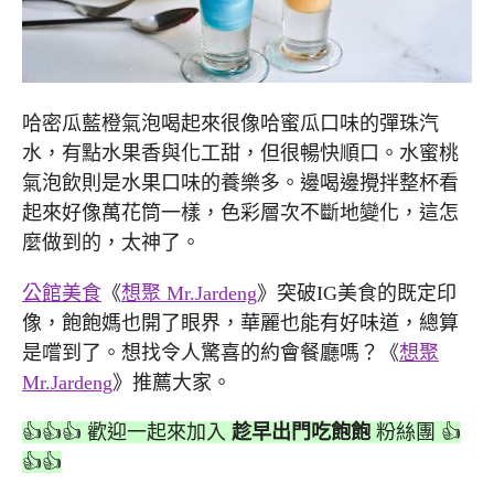
哈密瓜藍橙氣泡喝起來很像哈蜜瓜口味的彈珠汽
水，有點水果香與化工甜，但很暢快順口。水蜜桃
氣泡飲則是水果口味的養樂多。邊喝邊攪拌整杯看
起來好像萬花筒一樣，色彩層次不斷地變化，這怎
麼做到的，太神了。
公館美食
《
想聚 Mr.Jardeng
》突破IG美食的既定印
像，飽飽媽也開了眼界，華麗也能有好味道，總算
是嚐到了。想找令人驚喜的約會餐廳嗎？《
想聚
Mr.Jardeng
》推薦大家。
👍👍👍 歡迎一起來加入
趁早出門吃飽飽
粉絲團 👍
👍👍