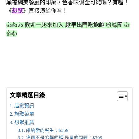
顛覆網美餐廳的印象，色香味俱全可能嗎？有喔！
《
想聚
》
直接演給你看！
👍👍👍 歡迎一起來加入
趁早出門吃飽飽
粉絲團 👍
👍👍
文章精選目錄
店家資訊
想聚菜單
想聚推薦
維納斯的蛋生：$359
痛風不是蛤蠣的錯 是量的問題：$399