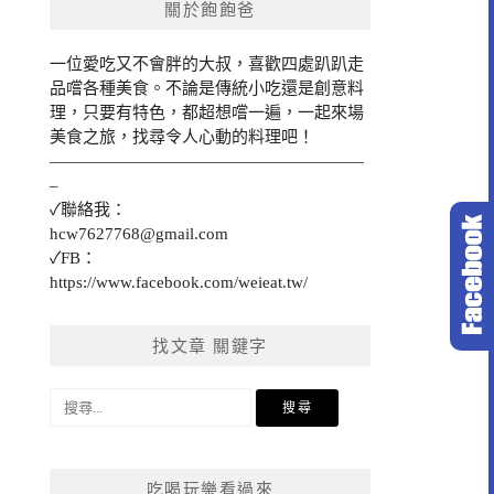
關於飽飽爸
一位愛吃又不會胖的大叔，喜歡四處趴趴走
品嚐各種美食。不論是傳統小吃還是創意料
理，只要有特色，都超想嚐一遍，一起來場
美食之旅，找尋令人心動的料理吧！
———————————————————
–
✓聯絡我：
hcw7627768@gmail.com
✓FB：
https://www.facebook.com/weieat.tw/
找文章 關鍵字
搜
尋
關
鍵
吃喝玩樂看過來