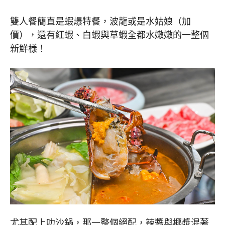
雙人餐簡直是蝦爆特餐，波龍或是水姑娘（加
價），還有紅蝦、白蝦與草蝦全都水嫩嫩的一整個
新鮮樣！
尤其配上叻沙鍋，那一整個絕配，辣醬與椰漿混著