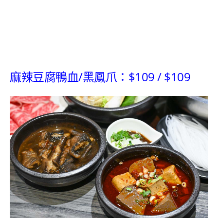
麻辣豆腐鴨血/黑鳳爪：$109 / $109