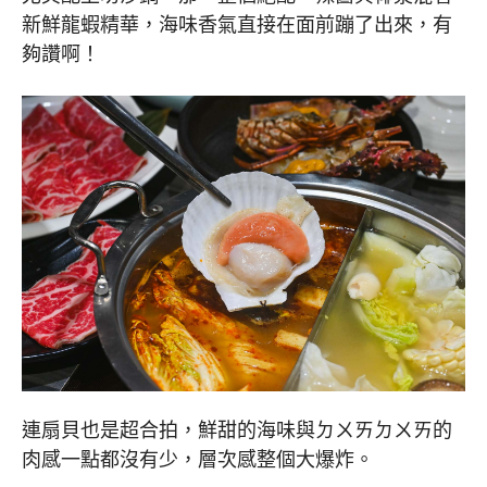
新鮮龍蝦精華，海味香氣直接在面前蹦了出來，有
夠讚啊！
連扇貝也是超合拍，鮮甜的海味與ㄉㄨㄞㄉㄨㄞ的
肉感一點都沒有少，層次感整個大爆炸。