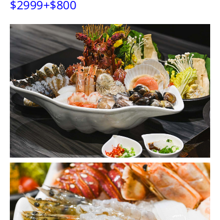
$2999+$800