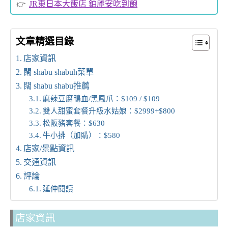
JR東日本大飯店 鉑麗安吃到飽
文章精選目錄
店家資訊
闊 shabu shabuh菜單
闊 shabu shabu推薦
麻辣豆腐鴨血/黑鳳爪：$109 / $109
雙人甜蜜套餐升級水姑娘：$2999+$800
松阪豬套餐：$630
牛小排（加購）：$580
店家/景點資訊
交通資訊
評論
延伸閱讀
店家資訊