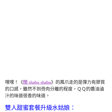
嘿嘿！《
闊 shabu shabu
》的鳳爪走的是彈力有膠質
的口感，雖然不到骨肉分離的程度，ＱＱ的醬油滷
汁的味道很香的味道。
雙人甜蜜套餐升級水姑娘：