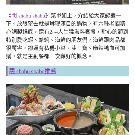
《
闊 shabu shabu
》菜單如上，介紹給大家認識一
下。放眼望去就是琳瑯滿目的鍋物，有六種老闆精
心調製鍋底，還有2~4人生猛海料套餐，貼心的顧到
特別愛吃蝦、蛤蜊、海鮮的朋友們，海鮮跟肉品都
很厲害，卻還有私房小菜、滷三寶、麻辣鴨血可加
購，就是主副餐都一次顧好的概念。
闊 shabu shabu推薦