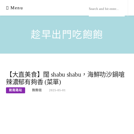
Skip
Menu
to
content
趁早出門吃飽飽
【大直美食】闊 shabu shabu，海鮮叻沙鍋嗆
辣濃郁有夠香 (菜單)
劍南路站
飽飽爸
2025-05-01