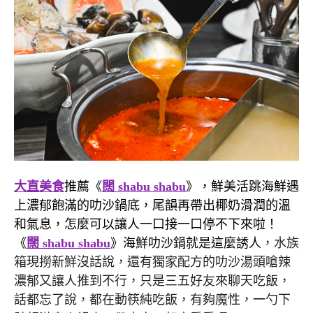
大直美食
推薦《
闊 shabu shabu
》，鮮美活跳海鮮遇
上濃郁飽滿的叻沙鍋底，尾韻再帶出椰奶滑潤的溫
和氣息，怎麼可以讓人一口接一口停不下來啦！
《
闊 shabu shabu
》海鮮叻沙鍋就是這麼誘人
，水族
箱現撈新鮮沒話說，還有獨家配方的叻沙湯頭嗆辣
濃郁又讓人推到不行，只是三五好友來聊天吃飯，
話都忘了說，都在動筷純吃飯，有夠魔性，
一
勺下