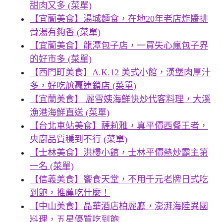
甜肉又多 (菜單)
【宜蘭美食】湯城麵食，在地20年老店炸醬排
骨湯有夠香 (菜單)
【宜蘭美食】龍潭包子店，一買失心瘋包子界
的好市多 (菜單)
【西門町美食】A.K.12 美式小館，漢堡肉厚汁
多，好吃尬贏連鎖店 (菜單)
【宜蘭美食】 麗雪姨海鮮快炒代客料理，大溪
漁港海鮮直送 (菜單)
【台北車站美食】薩莉雅，真平價西餐王者，
央廚品質穩到不行 (菜單)
【士林美食】洪樓小館，士林平價熱炒霸主第
一名 (菜單)
【信義美食】饗食天堂，不用千元老牌日式吃
到飽，推薦吃什麼！
【中山美食】晶華酒店柏麗廳，澎湃海陸異國
料理，五星優質吃到飽