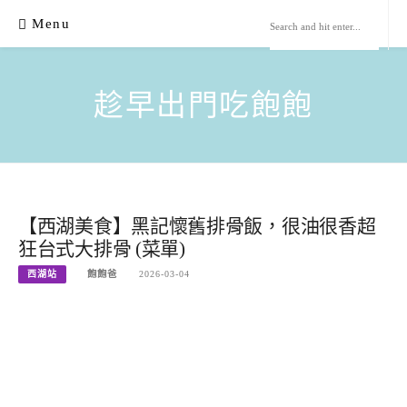
Skip
Menu
to
content
趁早出門吃飽飽
【西湖美食】黑記懷舊排骨飯，很油很香超
狂台式大排骨 (菜單)
西湖站
飽飽爸
2026-03-04