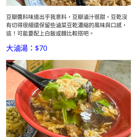
豆瓣醬料味道出乎我意料，豆瓣滷汁很甜，豆乾沒
有切得很細還保留些滷菜豆乾濃縮的風味與口感，
這！可能要配上白飯或麵比較搭吧。
大滷湯：$70