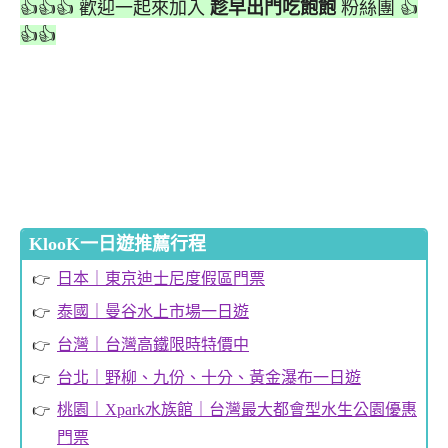
👍👍👍 歡迎一起來加入
趁早出門吃飽飽
粉絲團 👍
👍👍
KlooK一日遊推薦行程
日本｜東京迪士尼度假區門票
泰國｜曼谷水上市場一日遊
台灣｜台灣高鐵限時特價中
台北｜野柳、九份、十分、黃金瀑布一日遊
桃園｜Xpark水族館｜台灣最大都會型水生公園優惠
門票