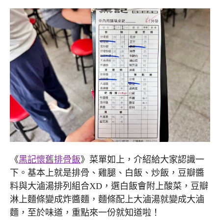
《
黑記懷舊排骨飯
》菜單如上，介紹給大家認識一
下。基本上就是排骨、雞腿、白飯、炒飯，豆瓣醬
料與大滷湯排列組合XD，選白飯會附上酸菜，豆瓣
淋上麵條變成炸醬麵，麵條配上大滷湯就變成大滷
麵，至於味道，重點來一份就知道啦！