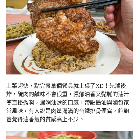
上菜超快，點完餐拿個餐具就上桌了XD！先滷後
炸，醃肉的鹹味不會很重，濃郁油香又黏膩的滷汁
簡直優秀啊，濕潤油滑的口感，帶點醬油與滷包家
常風味，有人說是肉量滿滿的台鐵排骨便當，飽飽
爸覺得滷香氣的質感高上不少。