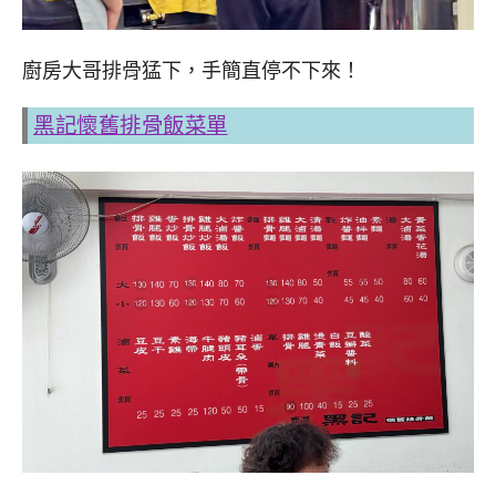
廚房大哥排骨猛下，手簡直停不下來！
黑記懷舊排骨飯菜單