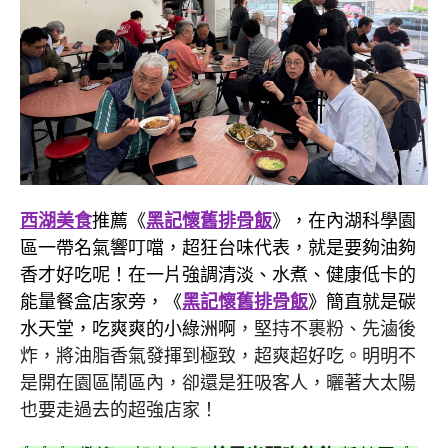
西湖美食
推薦《
黑記懷舊排骨飯
》，在內湖科學園
區一帶名氣響叮噹，超狂台味代表，就是要夠油夠
香才好吃呢！在一片強調清淡、水煮、健康低卡的
能量餐盒店家旁，《
黑記懷舊排骨飯
》簡直就是碳
水天堂，吃爽爽的小綠洲啊
，堅持不裹粉、先滷後
炸，將油脂香氣發揮到極致，超爽超好吃。明明不
是開在園區鬧區內，卻還是狂吸客人，曬著大太陽
也要走過去的超強店家！