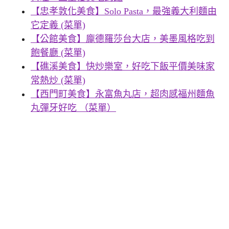
【忠孝敦化美食】Solo Pasta，最強義大利麵由
它定義 (菜單)
【公館美食】龐德羅莎台大店，美墨風格吃到
飽餐廳 (菜單)
【礁溪美食】快炒樂室，好吃下飯平價美味家
常熱炒 (菜單)
【西門町美食】永富魚丸店，超肉感福州麵魚
丸彈牙好吃 （菜單）