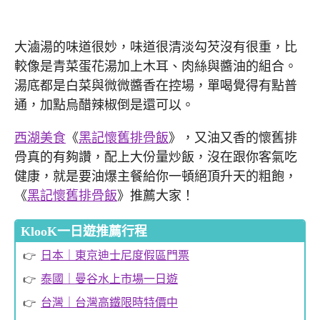
大滷湯的味道很妙，味道很清淡勾芡沒有很重，比
較像是青菜蛋花湯加上木耳、肉絲與醬油的組合。
湯底都是白菜與微微醬香在控場，單喝覺得有點普
通，加點烏醋辣椒倒是還可以。
西湖美食
《
黑記懷舊排骨飯
》，又油又香的懷舊排
骨真的有夠讚，配上大份量炒飯，沒在跟你客氣吃
健康，就是要油爆主餐給你一頓絕頂升天的粗飽，
《
黑記懷舊排骨飯
》推薦大家！
KlooK一日遊推薦行程
日本｜東京迪士尼度假區門票
泰國｜曼谷水上市場一日遊
台灣｜台灣高鐵限時特價中