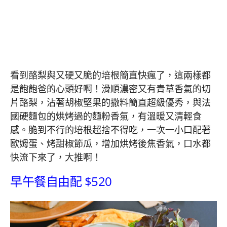
看到酪梨與又硬又脆的培根簡直快瘋了，這兩樣都
是飽飽爸的心頭好啊！滑順濃密又有青草香氣的切
片酪梨，沾著胡椒堅果的撒料簡直超級優秀，與法
國硬麵包的烘烤過的麵粉香氣，有溫暖又清輕食
感。脆到不行的培根超捨不得吃，一次一小口配著
歐姆蛋、烤甜椒節瓜，增加烘烤後焦香氣，口水都
快流下來了，大推啊！
早午餐自由配 $520