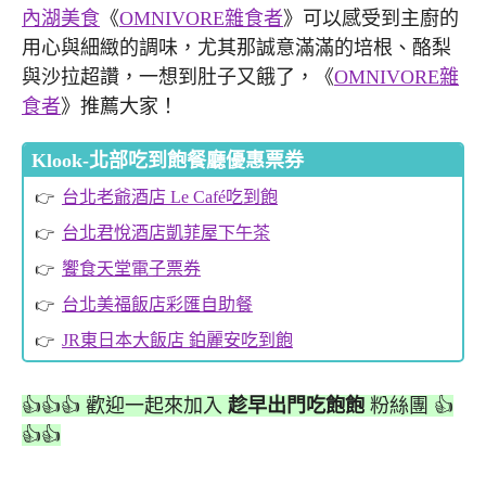
內湖美食
《
OMNIVORE雜食者
》可以感受到主廚的
用心與細緻的調味，尤其那誠意滿滿的培根、酪梨
與沙拉超讚，一想到肚子又餓了，《
OMNIVORE雜
食者
》推薦大家！
Klook-北部吃到飽餐廳優惠票券
台北老爺酒店 Le Café吃到飽
台北君悅酒店凱菲屋下午茶
饗食天堂電子票券
台北美福飯店彩匯自助餐
JR東日本大飯店 鉑麗安吃到飽
👍👍👍 歡迎一起來加入
趁早出門吃飽飽
粉絲團 👍
👍👍