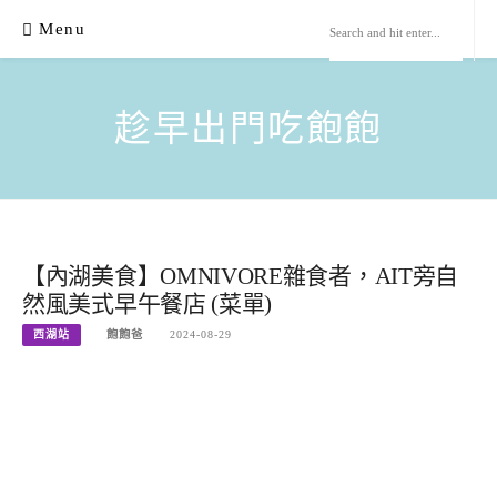
Skip
Menu
to
content
趁早出門吃飽飽
【內湖美食】OMNIVORE雜食者，AIT旁自
然風美式早午餐店 (菜單)
西湖站
飽飽爸
2024-08-29