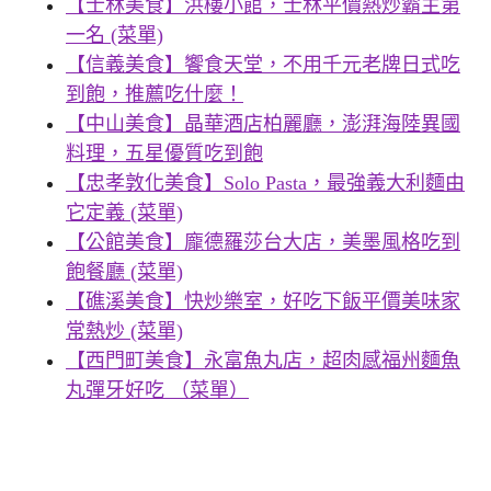
【士林美食】洪樓小館，士林平價熱炒霸主第
一名 (菜單)
【信義美食】饗食天堂，不用千元老牌日式吃
到飽，推薦吃什麼！
【中山美食】晶華酒店柏麗廳，澎湃海陸異國
料理，五星優質吃到飽
【忠孝敦化美食】Solo Pasta，最強義大利麵由
它定義 (菜單)
【公館美食】龐德羅莎台大店，美墨風格吃到
飽餐廳 (菜單)
【礁溪美食】快炒樂室，好吃下飯平價美味家
常熱炒 (菜單)
【西門町美食】永富魚丸店，超肉感福州麵魚
丸彈牙好吃 （菜單）