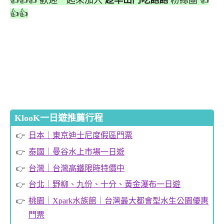
👍👍
KlooK一日遊推薦行程
日本｜東京迪士尼度假區門票
泰國｜曼谷水上市場一日遊
台灣｜台灣高鐵限時特價中
台北｜野柳、九份、十分、黃金瀑布一日遊
桃園｜Xpark水族館｜台灣最大都會型水生公園優惠
門票