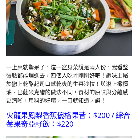
一上桌就驚呆了，這一盆身菜說是兩人份，我看整
張臉都能埋進去，四個人吃才剛剛好吧！調味上屬
於撒上乾酪起司口感乾爽的生菜沙拉！與淋上橄欖
油、巴薩米克醋的做法不同，食材的原味與分離感
更清晰，用料的好壞，一口就知道，讚！
火龍果鳳梨香蕉優格果昔：$200 / 綜合
莓果奇亞籽飲：$220