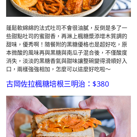
蓬鬆軟綿綿的法式吐司不會很油膩，反倒是多了一
些甜點吐司的蜜甜香，再淋上楓糖漿添增木質調的
甜味，優秀啊！隨餐附的黑糖優格也是超好吃，原
本微酸的風味再與黑糖與南瓜子混合後，不僅酸度
消失，淡淡的黑糖香氣與甜味讓整碗變得滑順好入
口，兩樣強強相加，怎麼可以這麼好吃啦～
古岡佐拉楓糖培根三明治：$380