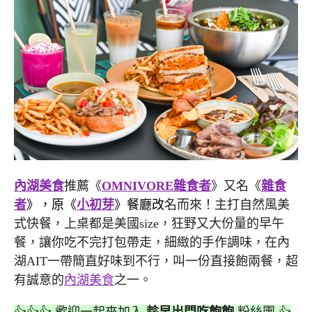
內湖美食
推薦《
OMNIVORE雜食者
》又名《
雜食
者
》，原《
小初芽
》餐廳改
名而來！主打自然風美
式快餐，上桌都是美國size，狂野又大份量的早午
餐，讓你吃不完打包帶走，細緻的手作調味，在內
湖AIT一帶簡直好味到不行，叫一份直接飽兩餐，超
有誠意的
內湖美食
之一。
👍👍👍 歡迎一起來加入
趁早出門吃飽飽
粉絲團 👍