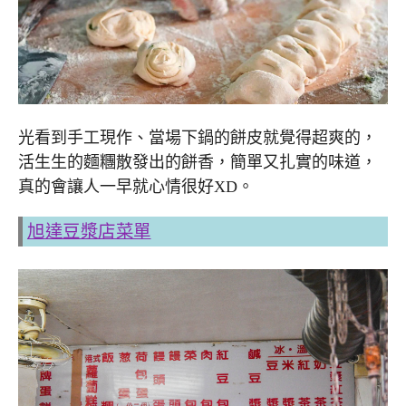
光看到手工現作、當場下鍋的餅皮就覺得超爽的，
活生生的麵糰散發出的餅香，簡單又扎實的味道，
真的會讓人一早就心情很好XD。
旭達豆漿店菜單