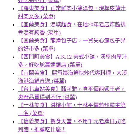
好吃到不行 (菜單)
【羅東美食】正常鮮肉小籠湯包，現桿皮薄汁
甜肉又多 (菜單)
【宜蘭美食】湯城麵食，在地20年老店炸醬排
骨湯有夠香 (菜單)
【宜蘭美食】龍潭包子店，一買失心瘋包子界
的好市多 (菜單)
【西門町美食】A.K.12 美式小館，漢堡肉厚汁
多，好吃尬贏連鎖店 (菜單)
【宜蘭美食】 麗雪姨海鮮快炒代客料理，大溪
漁港海鮮直送 (菜單)
【台北車站美食】薩莉雅，真平價西餐王者，
央廚品質穩到不行 (菜單)
【士林美食】洪樓小館，士林平價熱炒霸主第
一名 (菜單)
【信義美食】饗食天堂，不用千元老牌日式吃
到飽，推薦吃什麼！