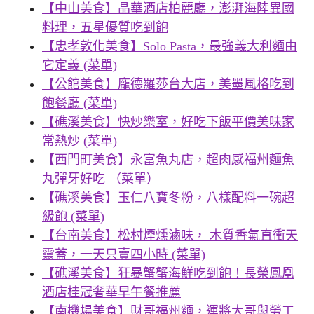
【中山美食】晶華酒店柏麗廳，澎湃海陸異國
料理，五星優質吃到飽
【忠孝敦化美食】Solo Pasta，最強義大利麵由
它定義 (菜單)
【公館美食】龐德羅莎台大店，美墨風格吃到
飽餐廳 (菜單)
【礁溪美食】快炒樂室，好吃下飯平價美味家
常熱炒 (菜單)
【西門町美食】永富魚丸店，超肉感福州麵魚
丸彈牙好吃 （菜單）
【礁溪美食】玉仁八寶冬粉，八樣配料一碗超
級飽 (菜單)
【台南美食】松村煙燻滷味， 木質香氣直衝天
靈蓋，一天只賣四小時 (菜單)
【礁溪美食】狂暴蟹蟹海鮮吃到飽！長榮鳳凰
酒店桂冠奢華早午餐推薦
【南機場美食】財哥福州麵，運將大哥與勞工