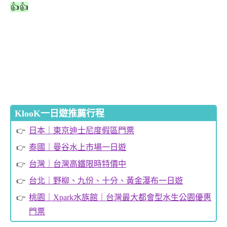
👍👍
KlooK一日遊推薦行程
日本｜東京迪士尼度假區門票
泰國｜曼谷水上市場一日遊
台灣｜台灣高鐵限時特價中
台北｜野柳、九份、十分、黃金瀑布一日遊
桃園｜Xpark水族館｜台灣最大都會型水生公園優惠
門票