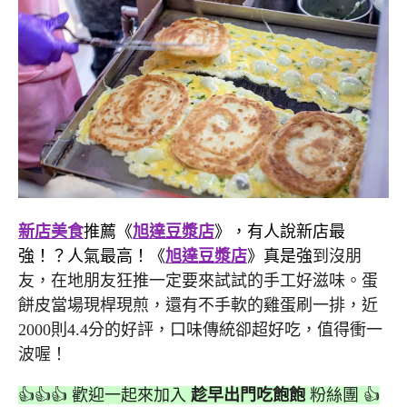
新店美食
推薦《
旭達豆漿店
》，有人說新店最
強！？人氣最高！《
旭達豆漿店
》真是強
到沒朋
友，在地朋友狂推一定要來試試的手工好滋味。蛋
餅皮當場現桿現煎，還有不手軟的雞蛋刷一排，近
2000則4.4分的好評，口味傳統卻超好吃，值得衝一
波喔！
👍👍👍 歡迎一起來加入
趁早出門吃飽飽
粉絲團 👍