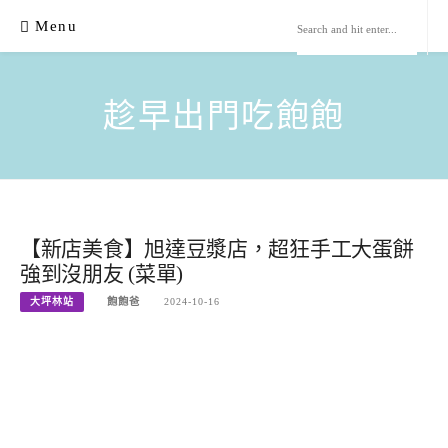
Skip
Menu
to
content
趁早出門吃飽飽
【新店美食】旭達豆漿店，超狂手工大蛋餅
強到沒朋友 (菜單)
大坪林站
飽飽爸
2024-10-16