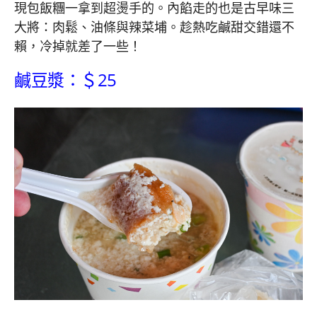
現包飯糰一拿到超燙手的。內餡走的也是古早味三
大將：肉鬆、油條與辣菜埔。趁熱吃鹹甜交錯還不
賴，冷掉就差了一些！
鹹豆漿：＄25