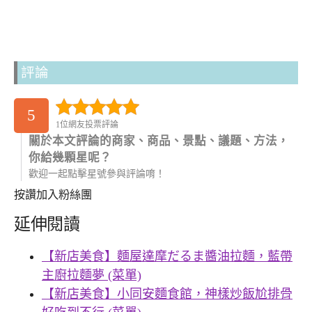
評論
5
1位網友投票評論
關於本文評論的商家、商品、景點、議題、方法，
你給幾顆星呢？
歡迎一起點擊星號參與評論唷！
按讚加入粉絲團
延伸閱讀
【新店美食】麵屋達摩だるま醬油拉麵，藍帶
主廚拉麵夢 (菜單)
【新店美食】小同安麵食館，神樣炒飯尬排骨