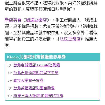
鹹豆漿看很來不錯，吃得到蝦米、菜埔的鹹味與鮮
新的蔥花，豆漿不算濃郁口味剛剛好。
新店美食
《
旭達豆漿店
》，手工蛋餅讓人一吃成主
顧，真不愧是招牌。尤其現做的鮮活味，想到嘴就
饞，至於其他品項就中規中矩，沒太多意外！看似
簡單卻超費工的好吃蛋餅，《
旭達豆漿店
》推薦大
家！
Klook-北部吃到飽餐廳優惠票券
台北老爺酒店 Le Café吃到飽
台北君悅酒店凱菲屋下午茶
饗食天堂電子票券
台北美福飯店彩匯自助餐
JR東日本大飯店 鉑麗安吃到飽