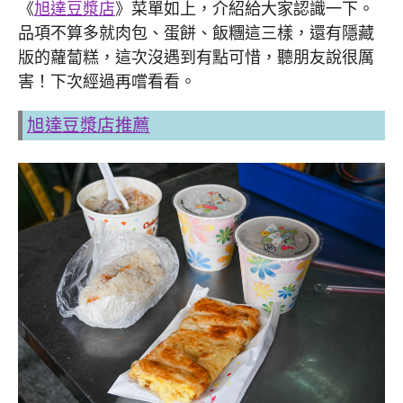
《
旭達豆漿店
》菜單如上，介紹給大家認識一下。
品項不算多就肉包、蛋餅、飯糰這三樣，還有隱藏
版的蘿蔔糕，這次沒遇到有點可惜，聽朋友說很厲
害！下次經過再嚐看看。
旭達豆漿店推薦