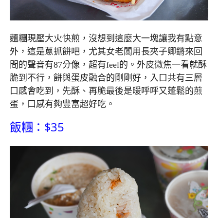
麵糰現壓大火快煎，沒想到這麼大一塊讓我有點意
外，這是蔥抓餅吧，尤其女老闆用長夾子卿鏘來回
間的聲音有87分像，超有feel的。外皮微焦一看就酥
脆到不行，餅與蛋皮融合的剛剛好，入口共有三層
口感會吃到，先酥、再脆最後是暖呼呼又蓬鬆的煎
蛋，口感有夠豐富超好吃。
飯糰：$35