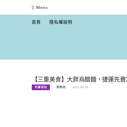
Skip
Menu
to
content
首頁
隱私權說明
【三重美食】大胖烏醋麵，捷運先嗇宮
先嗇宮站
飽飽爸
2022-05-20