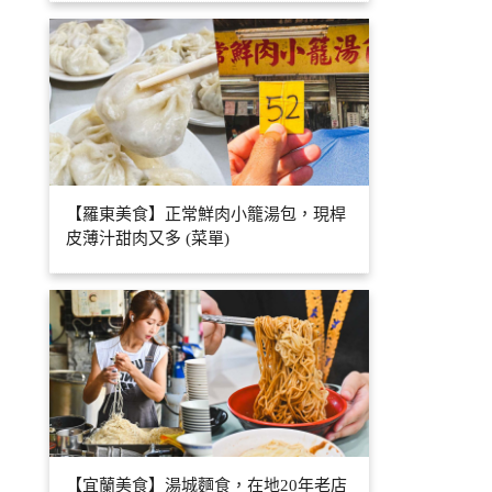
【羅東美食】正常鮮肉小籠湯包，現桿
皮薄汁甜肉又多 (菜單)
【宜蘭美食】湯城麵食，在地20年老店