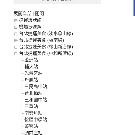
字:
展開全部
|
關閉
捷運環狀線
機場捷運線
台北捷運美食 (淡水象山線)
台北捷運美食 (板南線)
台北捷運美食 (松山新店線)
台北捷運美食 (中和新蘆線)
蘆洲站
輔大站
先嗇宮站
丹鳳站
三民高中站
台北橋站
三和國中站
三重站
南勢角站
徐匯中學站
菜寮站
頭前庄站