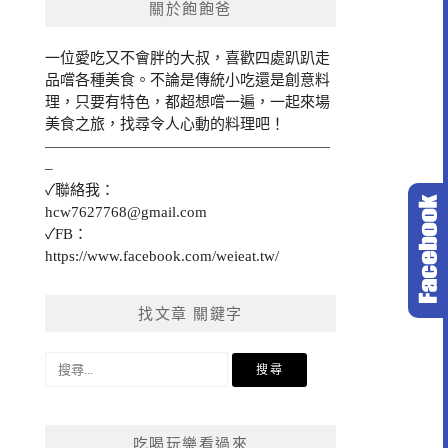
關於飽飽爸
一位愛吃又不會胖的大叔，喜歡四處趴趴走
品嚐各種美食。不論是傳統小吃還是創意料
理，只要有特色，都超想嚐一遍，一起來場
美食之旅，找尋令人心動的料理吧！
———————————————————
–
✓聯絡我：
hcw7627768@gmail.com
✓FB：
https://www.facebook.com/weieat.tw/
找文章 關鍵字
搜
尋
關
鍵
吃喝玩樂看過來