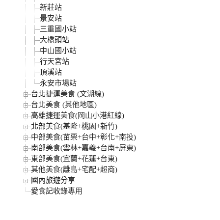
新莊站
景安站
三重國小站
大橋頭站
中山國小站
行天宮站
頂溪站
永安市場站
台北捷運美食 (文湖線)
台北美食 (其他地區)
高雄捷運美食(岡山小港紅線)
北部美食(基隆+桃園+新竹)
中部美食(苗栗+台中+彰化+南投)
南部美食(雲林+嘉義+台南+屏東)
東部美食(宜蘭+花蓮+台東)
其他美食(離島+宅配+超商)
國內旅遊分享
愛食記收錄專用