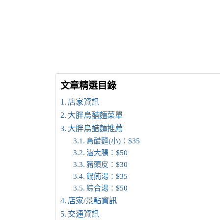
文章精選目錄
店家資訊
大胖烏醋麵菜單
大胖烏醋麵推薦
烏醋麵(小)：$35
滷大腸：$50
豬頭皮：$30
餛飩湯：$35
綜合湯：$50
店家/景點資訊
交通資訊