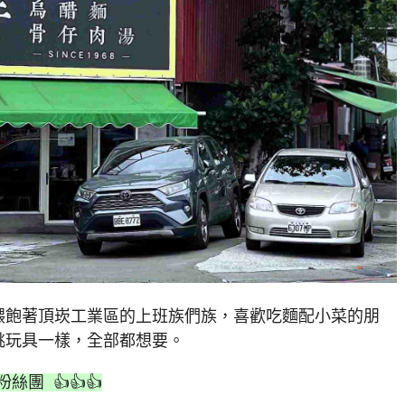
餵飽著頂崁工業區的上班族們族，喜歡吃麵配小菜的朋
挑玩具一樣，全部都想要。
粉絲團 👍👍👍