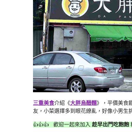
三重美食
介紹《
大胖烏醋麵
》，平價美食
友，小菜選擇多到眼花繚亂，好像小男生
👍👍👍 歡迎一起來加入
趁早出門吃飽飽