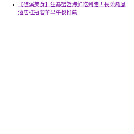
【礁溪美食】狂暴蟹蟹海鮮吃到飽！長榮鳳凰
酒店桂冠奢華早午餐推薦