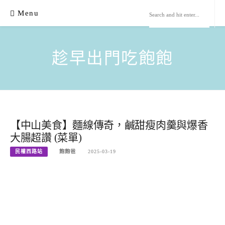
Skip
Menu
to
content
趁早出門吃飽飽
【中山美食】麵線傳奇，鹹甜瘦肉羹與爆香
大腸超讚 (菜單)
民權西路站
飽飽爸
2025-03-19