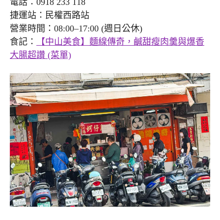
電話：0918 233 118
捷運站：民權西路站
營業時間：08:00–17:00 (週日公休)
食記：
【中山美食】麵線傳奇，鹹甜瘦肉羹與爆香
大腸超讚 (菜單)