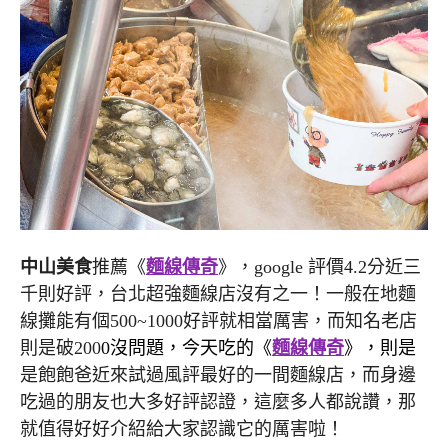
中山美食
推薦《
麵線傳奇
》，google 評價4.2分近三
千則好評，台北超強麵線店沒有之一！一般在地麵
線攤能有個500~1000好評就相當厲害，而知名老店
則是破200
0沒問題，今天吃的《
麵線傳奇
》，則是
是飽飽爸近來試過風評最好的一間麵線店，而身邊
吃過的朋友也大多好評認證，這麼多人都說讚，那
就值得好好介紹給大家認識它的厲害啦！