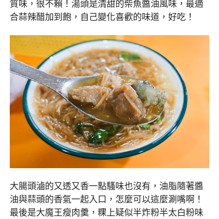
質味，很不賴！湯頭是清甜的柴魚醬油風味，最適
合蒜辣醋加到飽，自己變化喜歡的味道，好吃！
大腸頭滷的又透又香一點騷味也沒有，油脂隨著醬
油與蒜頭的香氣一起入口，怎麼可以這麼涮嘴啊！
最後是大魔王瘦肉羹，粿上疑似半炸粉半太白粉味