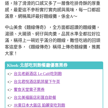
道，除了滑滑的口感又多了一層像吃排骨酥的厚重
感，最愛這不參粉實打實肉感與風味，每一口都超
滿意，網稱風評最好麵線攤，係金A～
中山美食《麵線傳奇》，全方面都超讚的麵線攤，
湯頭、大腸頭、蚵仔與肉羹，品質水準全都拉好拉
滿，稱得上一碗近乎滿分的麵線，難怪吃過的回頭
客這麼多，《麵線傳奇》稱得上傳奇麵線攤，推薦
大家！
Klook-北部吃到飽餐廳優惠票券
台北老爺酒店 Le Café吃到飽
台北君悅酒店凱菲屋下午茶
饗食天堂電子票券
台北美福飯店彩匯自助餐
JR東日本大飯店 鉑麗安吃到飽