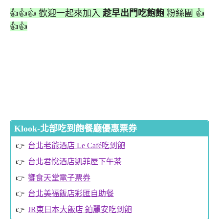
👍👍👍 歡迎一起來加入
趁早出門吃飽飽
粉絲團 👍
👍👍
Klook-北部吃到飽餐廳優惠票券
台北老爺酒店 Le Café吃到飽
台北君悅酒店凱菲屋下午茶
饗食天堂電子票券
台北美福飯店彩匯自助餐
JR東日本大飯店 鉑麗安吃到飽