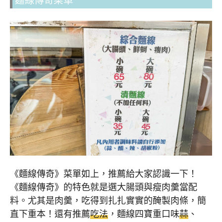
麵線傳奇菜單
《麵線傳奇》菜單如上，推薦給大家認識一下！
《麵線傳奇》的特色就是選大腸頭與瘦肉羹當配
料。尤其是肉羹，吃得到扎扎實實的醃製肉條，簡
直下重本！還有推薦
吃法
，麵線四寶重口味
蒜
、