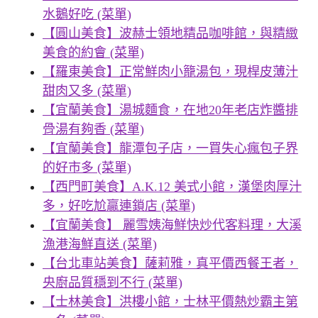
水鵝好吃 (菜單)
【圓山美食】波赫士領地精品咖啡館，與精緻
美食的約會 (菜單)
【羅東美食】正常鮮肉小籠湯包，現桿皮薄汁
甜肉又多 (菜單)
【宜蘭美食】湯城麵食，在地20年老店炸醬排
骨湯有夠香 (菜單)
【宜蘭美食】龍潭包子店，一買失心瘋包子界
的好市多 (菜單)
【西門町美食】A.K.12 美式小館，漢堡肉厚汁
多，好吃尬贏連鎖店 (菜單)
【宜蘭美食】 麗雪姨海鮮快炒代客料理，大溪
漁港海鮮直送 (菜單)
【台北車站美食】薩莉雅，真平價西餐王者，
央廚品質穩到不行 (菜單)
【士林美食】洪樓小館，士林平價熱炒霸主第