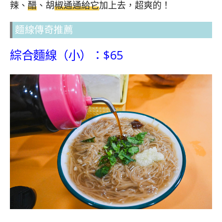
辣、
醋
、胡
椒通通給它
加上去，超爽的！
麵線傳奇推薦
綜合麵線（小）：$65