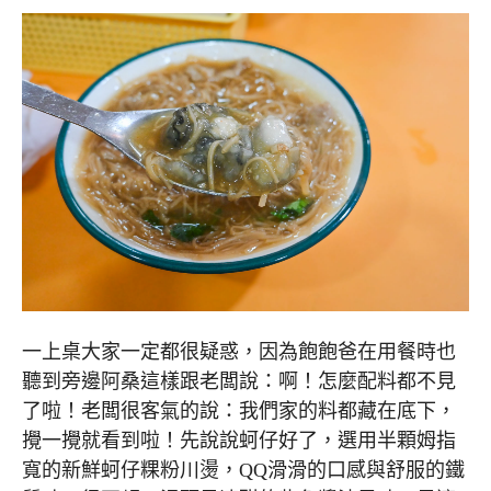
一上桌大家一定都很疑惑，因為飽飽爸在用餐時也
聽到旁邊阿桑這樣跟老闆說：啊！怎麼配料都不見
了啦！老闆很客氣的說：我們家的料都藏在底下，
攪一攪就看到啦！先說說蚵仔好了，選用半顆姆指
寬的新鮮蚵仔粿粉川燙，QQ滑滑的口感與舒服的鐵