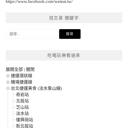
https://www.facebook.com/weieat.tw/
找文章 關鍵字
搜
尋
關
鍵
吃喝玩樂看過來
字:
展開全部
|
關閉
捷運環狀線
機場捷運線
台北捷運美食 (淡水象山線)
奇岩站
北投站
芝山站
淡水站
復興崗站
新北投站