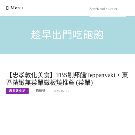
Skip
Menu
to
content
趁早出門吃飽飽
【忠孝敦化美食】TBS剔邦饈Teppanyaki，東
區精緻無菜單鐵板燒推薦 (菜單)
忠孝敦化站
飽飽爸
2025-02-12