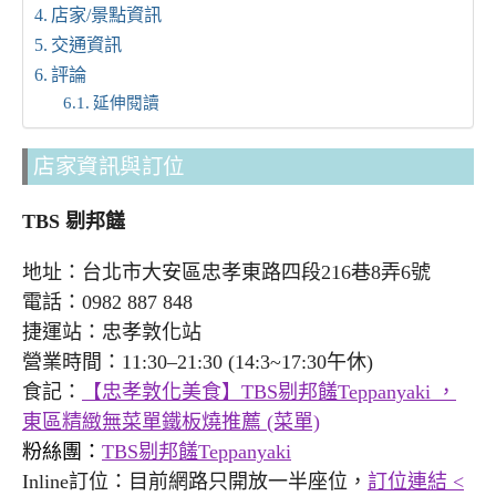
店家/景點資訊
交通資訊
評論
延伸閱讀
店家資訊與訂位
TBS 剔邦饈
地址：台北市大安區忠孝東路四段216巷8弄6號
電話：0982 887 848
捷運站：忠孝敦化站
營業時間：11:30–21:30 (14:3~17:30午休)
食記：
【忠孝敦化美食】TBS剔邦饈Teppanyaki ，
東區精緻無菜單鐵板燒推薦 (菜單)
粉絲團：
TBS剔邦饈Teppanyaki
Inline訂位：目前網路只開放一半座位，
訂位連結 <