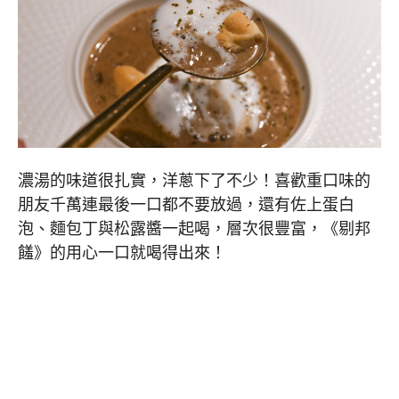
濃湯的味道很扎實，洋蔥下了不少！喜歡重口味的
朋友千萬連最後一口都不要放過，還有佐上蛋白
泡、麵包丁與松露醬一起喝，層次很豐富，《剔邦
饈》的用心一口就喝得出來！