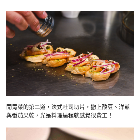
開胃菜的第二道，法式吐司切片，撒上酸豆、洋蔥
與番茄果乾，光是料理過程就感覺很費工！