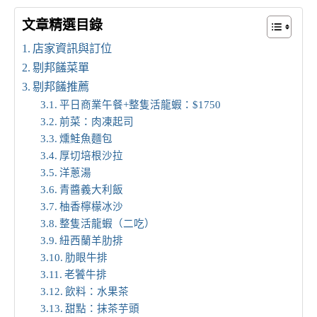
文章精選目錄
店家資訊與訂位
剔邦饈菜單
剔邦饈推薦
平日商業午餐+整隻活龍蝦：$1750
前菜：肉凍起司
燻鮭魚麵包
厚切培根沙拉
洋蔥湯
青醬義大利飯
柚香檸檬冰沙
整隻活龍蝦（二吃）
紐西蘭羊肋排
肋眼牛排
老饕牛排
飲料：水果茶
甜點：抹茶芋頭