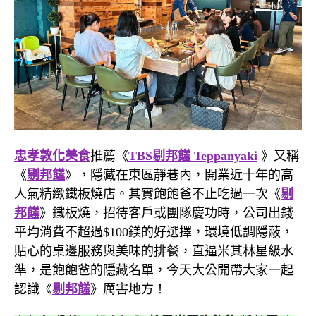
忠孝敦化美食
推薦《
TBS剔邦饈 Teppanyaki
》又稱
《
剔邦饈
》，隱藏在東區靜巷內，開業近十年的高
人氣精緻鐵板燒店。其實飽飽爸不止吃過一次《
剔
邦饈
》鐵板燒，招待客戶或團隊慶功時，公司出錢
平均消費不超過$100鎂的好選擇，環境低調隱蔽，
貼心的桌邊服務與美味的排餐，直逼米其林星級水
準，是飽飽爸的隱藏名單，今天大公開帶大家一起
認識《
剔邦饈
》厲害地方！