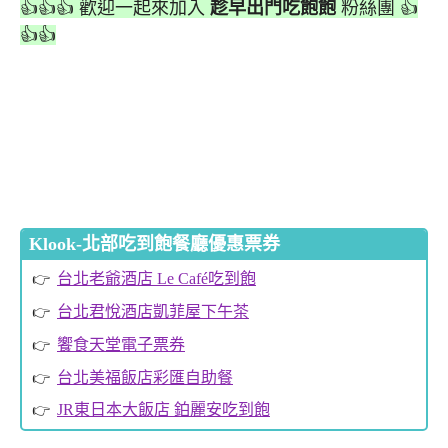
👍👍👍 歡迎一起來加入
趁早出門吃飽飽
粉絲團 👍
👍👍
Klook-北部吃到飽餐廳優惠票券
台北老爺酒店 Le Café吃到飽
台北君悅酒店凱菲屋下午茶
饗食天堂電子票券
台北美福飯店彩匯自助餐
JR東日本大飯店 鉑麗安吃到飽