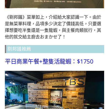
《剔邦饈》菜單如上，介紹給大家認識一下。由於
是無菜單料理，品項多少決定了價錢高低，只要選
擇想要吃半隻還是一隻龍蝦，與主餐肉類就行，其
他的就交給主廚去おまかせ了！
剔邦饈推薦
平日商業午餐+整隻活龍蝦：$1750