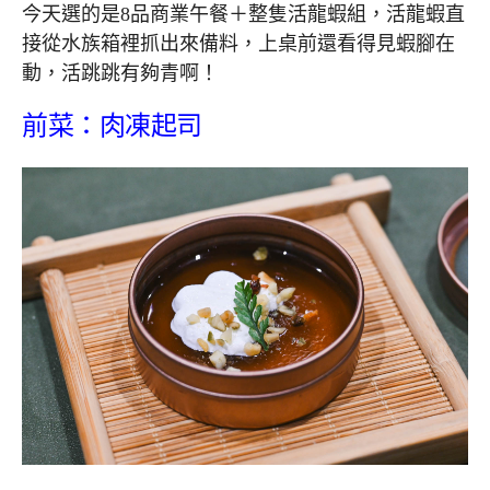
今天選的是8品商業午餐＋整隻活龍蝦組，活龍蝦直
接從水族箱裡抓出來備料，上桌前還看得見蝦腳在
動，活跳跳有夠青啊！
前菜：肉凍起司