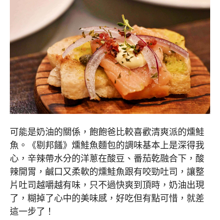
可能是奶油的關係，飽飽爸比較喜歡清爽派的燻鮭
魚。《剔邦饈》燻鮭魚麵包的調味基本上是深得我
心，辛辣帶水分的洋蔥在酸豆、番茄乾融合下，酸
辣開胃，鹹口又柔軟的燻鮭魚跟有咬勁吐司，讓整
片吐司越嚼越有味，只不過快爽到頂時，奶油出現
了，糊掉了心中的美味感，好吃但有點可惜，就差
這一步了！