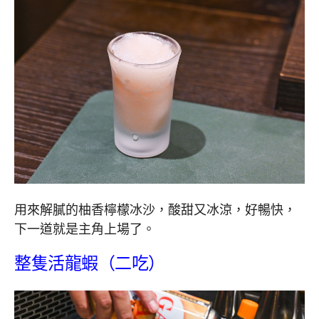
用來解膩的柚香檸檬冰沙，酸甜又冰涼，好暢快，
下一道就是主角上場了。
整隻活龍蝦（二吃）