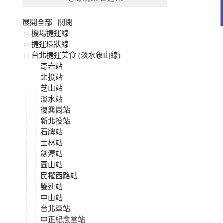
字:
展開全部
|
關閉
機場捷運線
捷運環狀線
台北捷運美食 (淡水象山線)
奇岩站
北投站
芝山站
淡水站
復興崗站
新北投站
石牌站
士林站
劍潭站
圓山站
民權西路站
雙連站
中山站
台北車站
中正紀念堂站