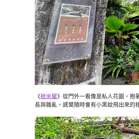
《
拾米屋
》從門外一看像是私人花園，抱
長與雜亂，感覺隨時會有小黑蚊飛出來的