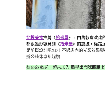
北投美食
推薦《
拾米屋
》，由舊穀倉改建的
都很難形容見到《
拾米屋
》的震撼，從路
是前衛設計吧XD！不過店內的光影效果與
辦公純休息都超讚！
👍👍👍 歡迎一起來加入
趁早出門吃飽飽
粉