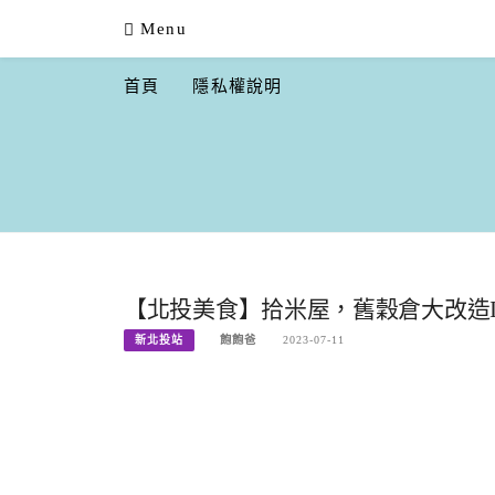
Skip
Menu
to
content
首頁
隱私權說明
【北投美食】拾米屋，舊穀倉大改造IG
新北投站
飽飽爸
2023-07-11