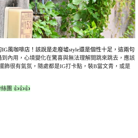
IG風咖啡店！該說是走廢墟style還是個性十足，這兩句
過
到內用，心境變化在驚喜與無法理解間跳來跳去，應該
擺飾很有氣氛，隨處都是IG打卡點，裝B當文青，或是
絲團 👍👍👍