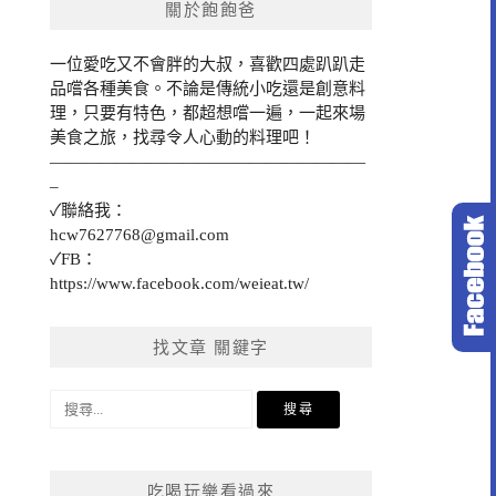
關於飽飽爸
一位愛吃又不會胖的大叔，喜歡四處趴趴走
品嚐各種美食。不論是傳統小吃還是創意料
理，只要有特色，都超想嚐一遍，一起來場
美食之旅，找尋令人心動的料理吧！
———————————————————
–
✓聯絡我：
hcw7627768@gmail.com
✓FB：
https://www.facebook.com/weieat.tw/
找文章 關鍵字
搜
尋
關
鍵
吃喝玩樂看過來