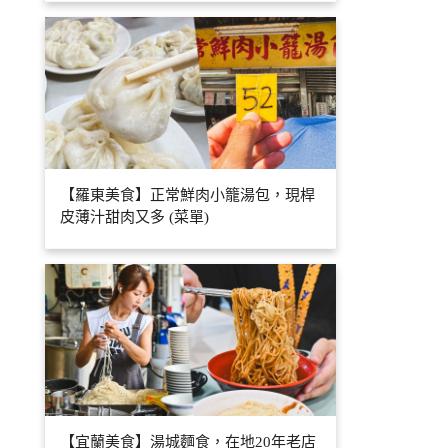
【羅東美食】正常鮮肉小籠湯包，現桿
皮薄汁甜肉又多 (菜單)
【宜蘭美食】湯城麵食，在地20年老店