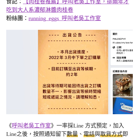
食記：
【肉桂卷推薦】呼叫老吳工作室，排兩年才
吃到大人系濃郁淋醬肉桂卷
粉絲團：
running_eggs_呼叫老吳工作室
《
呼叫老吳工作室
》一率採Line 方式預定，加入
Line之後，按照通知留下
數量
、
電話
與
取貨方式
即