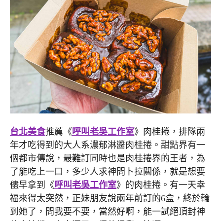
台北美食
推薦《
呼叫老吳工作室
》肉桂捲，排隊兩
年才吃得到的大人系濃郁淋醬肉桂捲。甜點界有一
個都市傳說，最難訂同時也是肉桂捲界的王者，為
了能吃上一口，多少人求神問卜拉關係，就是想要
儘早拿到《
呼叫老吳工作室
》的肉桂捲。有一天幸
福來得太突然，正妹朋友說兩年前訂的6盒，終於輪
到她了，問我要不要，當然好啊，能一試絕頂封神