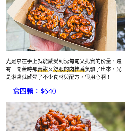
光是拿在手上就能感受到沈甸甸又扎實的份量，還
有一開蓋時那
苦甜
又
舒服的肉桂香
氣飄了出來，光
是淋醬就感覺了不少食材與配方，很用心啊！
一盒四顆：$640