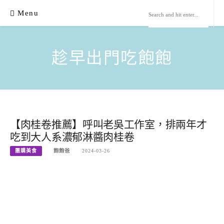
Skip
Menu
to
content
趁早出門吃飽飽
【肉桂卷推薦】呼叫老吳工作室，排兩年才
吃到大人系濃郁淋醬肉桂卷
團購美食
飽飽爸
2024-03-26