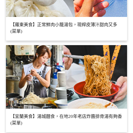
【羅東美食】正常鮮肉小籠湯包，現桿皮薄汁甜肉又多
(菜單)
【宜蘭美食】湯城麵食，在地20年老店炸醬排骨湯有夠香
(菜單)