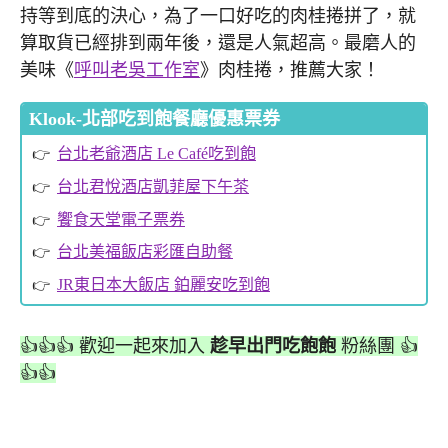
持等到底的決心，為了一口好吃的肉桂捲拼了，就
算取貨已經排到兩年後，還是人氣超高。最磨人的
美味《
呼叫老吳工作室
》肉桂捲，推薦大家！
Klook-北部吃到飽餐廳優惠票券
台北老爺酒店 Le Café吃到飽
台北君悅酒店凱菲屋下午茶
饗食天堂電子票券
台北美福飯店彩匯自助餐
JR東日本大飯店 鉑麗安吃到飽
👍👍👍 歡迎一起來加入
趁早出門吃飽飽
粉絲團 👍
👍👍