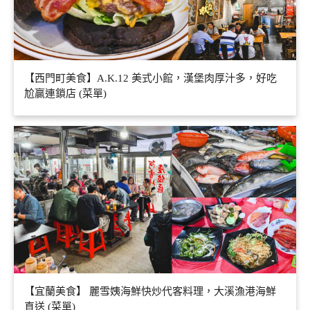
【西門町美食】A.K.12 美式小館，漢堡肉厚汁多，好吃
尬贏連鎖店 (菜單)
【宜蘭美食】 麗雪姨海鮮快炒代客料理，大溪漁港海鮮
直送 (菜單)