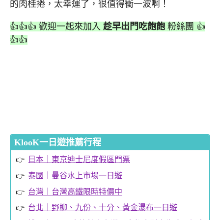
的肉桂捲，太幸運了，很值得衝一波啊！
👍👍👍 歡迎一起來加入
趁早出門吃飽飽
粉絲團 👍
👍👍
KlooK一日遊推薦行程
日本｜東京迪士尼度假區門票
泰國｜曼谷水上市場一日遊
台灣｜台灣高鐵限時特價中
台北｜野柳、九份、十分、黃金瀑布一日遊