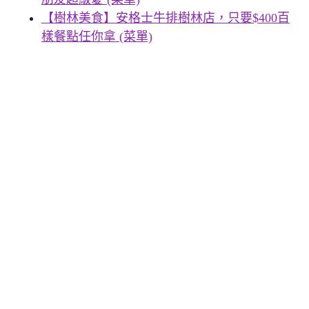
【樹林美食】安格士牛排樹林店，只要$400百
樣餐點任你拿 (菜單)