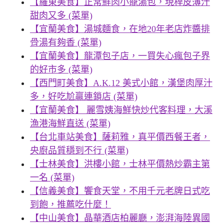
【羅東美食】正常鮮肉小籠湯包，現桿皮薄汁
甜肉又多 (菜單)
【宜蘭美食】湯城麵食，在地20年老店炸醬排
骨湯有夠香 (菜單)
【宜蘭美食】龍潭包子店，一買失心瘋包子界
的好市多 (菜單)
【西門町美食】A.K.12 美式小館，漢堡肉厚汁
多，好吃尬贏連鎖店 (菜單)
【宜蘭美食】 麗雪姨海鮮快炒代客料理，大溪
漁港海鮮直送 (菜單)
【台北車站美食】薩莉雅，真平價西餐王者，
央廚品質穩到不行 (菜單)
【士林美食】洪樓小館，士林平價熱炒霸主第
一名 (菜單)
【信義美食】饗食天堂，不用千元老牌日式吃
到飽，推薦吃什麼！
【中山美食】晶華酒店柏麗廳，澎湃海陸異國