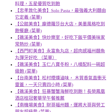
料理，五星優質吃到飽
【忠孝敦化美食】Solo Pasta，最強義大利麵由
它定義 (菜單)
【公館美食】龐德羅莎台大店，美墨風格吃到
飽餐廳 (菜單)
【礁溪美食】快炒樂室，好吃下飯平價美味家
常熱炒 (菜單)
【西門町美食】永富魚丸店，超肉感福州麵魚
丸彈牙好吃 （菜單）
【礁溪美食】玉仁八寶冬粉，八樣配料一碗超
級飽 (菜單)
【台南美食】松村煙燻滷味， 木質香氣直衝天
靈蓋，一天只賣四小時 (菜單)
【礁溪美食】狂暴蟹蟹海鮮吃到飽！長榮鳳凰
酒店桂冠奢華早午餐推薦
【南機場美食】財哥福州麵，運將大哥與勞工
朋友超級愛 (菜單)