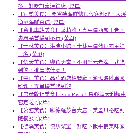
多，好吃尬贏連鎖店 (菜單)
【宜蘭美食】 麗雪姨海鮮快炒代客料理，大溪
漁港海鮮直送 (菜單)
【台北車站美食】薩莉雅，真平價西餐王者，
央廚品質穩到不行 (菜單)
【士林美食】洪樓小館，士林平價熱炒霸主第
一名 (菜單)
【信義美食】饗食天堂，不用千元老牌日式吃
到飽，推薦吃什麼！
【中山美食】晶華酒店柏麗廳，澎湃海陸異國
料理，五星優質吃到飽
【忠孝敦化美食】Solo Pasta，最強義大利麵由
它定義 (菜單)
【公館美食】龐德羅莎台大店，美墨風格吃到
飽餐廳 (菜單)
【礁溪美食】快炒樂室，好吃下飯平價美味家