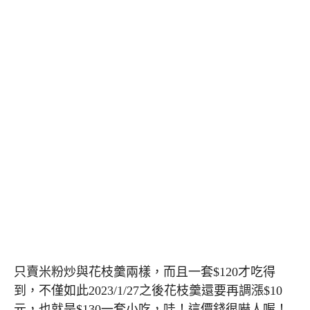
只賣米粉炒與花枝羹兩樣，而且一套$120才吃得
到，不僅如此2023/1/27之後花枝羹還要再調漲$10
元，也就是$130一套小吃，哇！這價錢很嚇人喔！