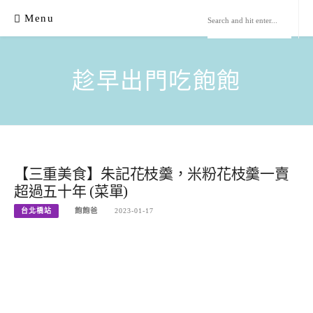
Skip
Menu
to
content
趁早出門吃飽飽
【三重美食】朱記花枝羹，米粉花枝羹一賣
超過五十年 (菜單)
台北橋站
飽飽爸
2023-01-17