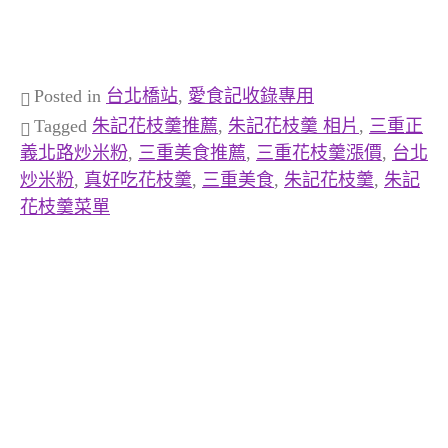
Posted in
台北橋站
,
愛食記收錄專用
Tagged
朱記花枝羹推薦
,
朱記花枝羹 相片
,
三重正
義北路炒米粉
,
三重美食推薦
,
三重花枝羹漲價
,
台北
炒米粉
,
真好吃花枝羹
,
三重美食
,
朱記花枝羹
,
朱記
花枝羹菜單