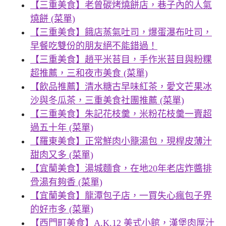
【三重美食】老曾碳烤燒餅店，巷子內的人氣
燒餅 (菜單)
【三重美食】餓店蒸氣吐司，爆蛋瀑布吐司，
早餐吃雙份的朋友絕不能錯過！
【三重美食】趙平米苔目，手作米苔目與粉粿
超推薦，三和夜市美食 (菜單)
【飲品推薦】清水糖古早味紅茶，愛文芒果冰
沙與冬瓜茶，三重美食社團推薦 (菜單)
【三重美食】朱記花枝羹，米粉花枝羹一賣超
過五十年 (菜單)
【羅東美食】正常鮮肉小籠湯包，現桿皮薄汁
甜肉又多 (菜單)
【宜蘭美食】湯城麵食，在地20年老店炸醬排
骨湯有夠香 (菜單)
【宜蘭美食】龍潭包子店，一買失心瘋包子界
的好市多 (菜單)
【西門町美食】A.K.12 美式小館，漢堡肉厚汁