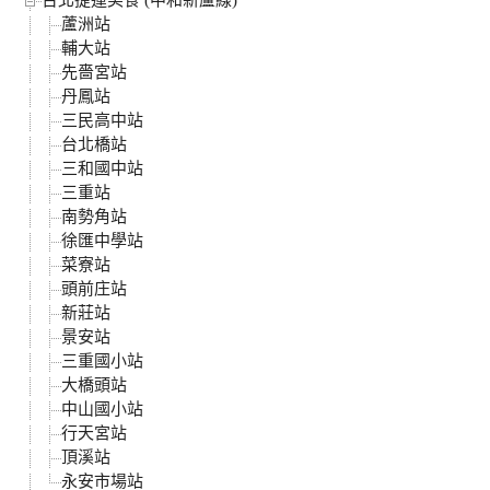
台北捷運美食 (中和新蘆線)
蘆洲站
輔大站
先嗇宮站
丹鳳站
三民高中站
台北橋站
三和國中站
三重站
南勢角站
徐匯中學站
菜寮站
頭前庄站
新莊站
景安站
三重國小站
大橋頭站
中山國小站
行天宮站
頂溪站
永安市場站