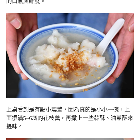
的口感與鮮度。
上桌看到是有點小震驚，因為真的是小小一碗，上
面擺滿5~6塊的花枝羹，再撒上一些蒜酥、油蔥酥來
提味。