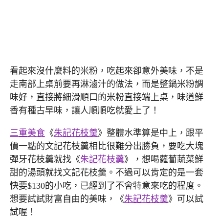
看起來沒什麼料的米粉，吃起來卻意外美味，不是
走南部上桌前要再淋滷汁的做法，而是整鍋米粉調
味好，直接將細滑順口的米粉直接端上桌，味道鮮
香有種古早味，讓人順順吃就愛上了！
三重美食
《
朱記花枝羹
》整體水準算是中上，跟平
價一點的文記花枝羹相比很難分出勝負，要吃大塊
彈牙花枝羹就找《
朱記花枝羹
》，想喝蘿蔔蔬菜鮮
甜的湯頭就找文記花枝羹。不過可以肯定的是一套
快要$130的小吃，已經到了不會特意來吃的程度。
想要試試財富自由的美味，《
朱記花枝羹
》可以試
試喔！