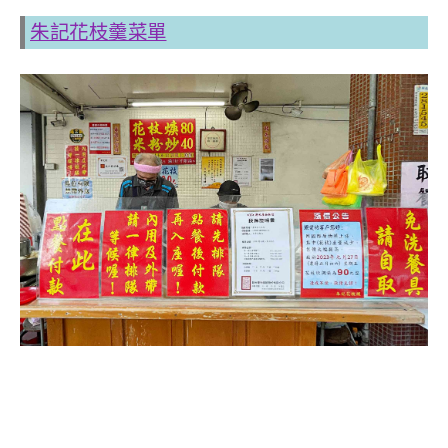
朱記花枝羹菜單