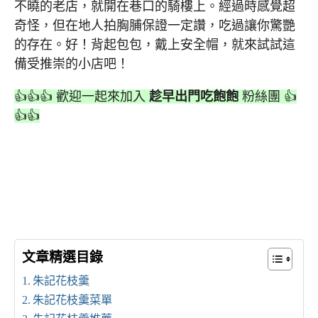
不曉的老店，就開在巷口的騎樓上。經過時感覺超
奇怪，但在地人拍胸脯保證一定讚，吃過讓你驚艷
的存在。好！背起包包，戴上安全帽，就來試試這
備受推崇的小店吧！
👍👍👍 歡迎一起來加入
趁早出門吃飽飽
粉絲團 👍
👍👍
文章精選目錄
朱記花枝羹
朱記花枝羹菜單