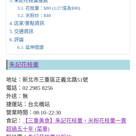
朱記花枝羹推薦
花枝羹：$80 (1/27漲為$90)
米粉炒：$40
店家/景點資訊
交通資訊
評論
延伸閱讀
朱記花枝羹
地址：新北市三重區正義北路51號
電話：02 2985 8256
外送：無
捷運站：台北橋站
營業時間：08:10–22:30
食記：
【三重美食】朱記花枝羹，米粉花枝羹一賣
超過五十年 (菜單)