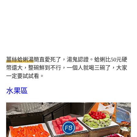
薑絲蛤蜊湯
簡直愛死了，湯鬼認證。蛤蜊比50元硬
幣還大，整碗鮮到不行，一個人就喝三碗了，大家
一定要試試看。
水果區