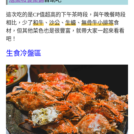
這次吃的是CP值超高的下午茶時段，與午晚餐時段
相比，少了
和牛
、
沙公
、
生蠔
、
無骨牛小排等
食
材，但其他菜色也是很豐富，就帶大家一起來看看
吧！
生食冷盤區