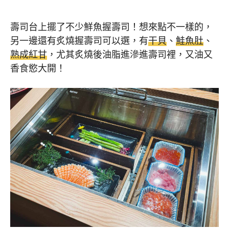
壽司台上擺了不少鮮魚握壽司！想來點不一樣的，
另一邊還有炙燒握壽司可以選，有
干貝
、
鮭魚肚
、
熟成紅甘
，尤其炙燒後油脂進滲進壽司裡，又油又
香食慾大開！