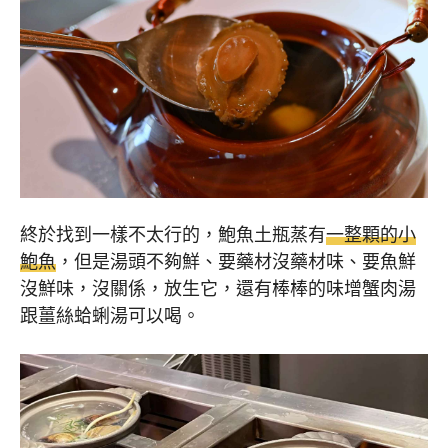
終於找到一樣不太行的，鮑魚土瓶蒸有
一整顆的小
鮑魚
，但是湯頭不夠鮮、要藥材沒藥材味、要魚鮮
沒鮮味，沒關係，放生它，還有棒棒的味增蟹肉湯
跟薑絲蛤蜊湯可以喝。