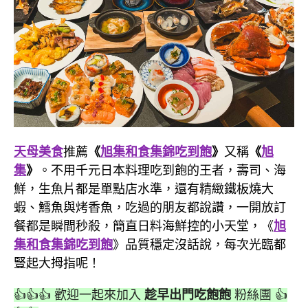
天母美食
推薦
《
旭集和食集錦吃到飽
》
又稱
《
旭
集
》
。不用千元日本料理吃到飽的王者，壽司、海
鮮，生魚片都是單點店水準，還有精緻鐵板燒大
蝦、鱈魚與烤香魚，吃過的朋友都說讚，一開放訂
餐都是瞬間秒殺，簡直日料海鮮控的小天堂，《
旭
集和食集錦吃到飽
》品質穩定沒話說，每次光臨都
豎起大拇指呢！
👍👍👍 歡迎一起來加入
趁早出門吃飽飽
粉絲團 👍