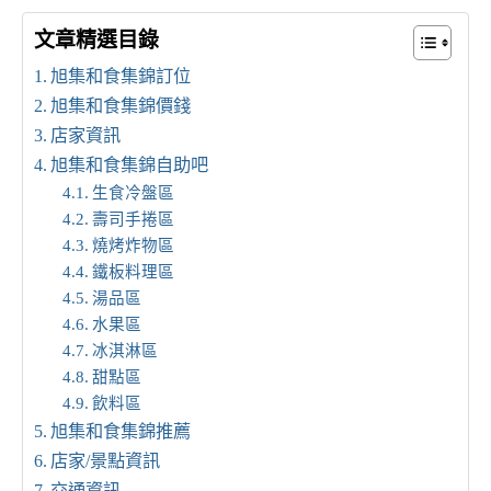
文章精選目錄
旭集和食集錦訂位
旭集和食集錦價錢
店家資訊
旭集和食集錦自助吧
生食冷盤區
壽司手捲區
燒烤炸物區
鐵板料理區
湯品區
水果區
冰淇淋區
甜點區
飲料區
旭集和食集錦推薦
店家/景點資訊