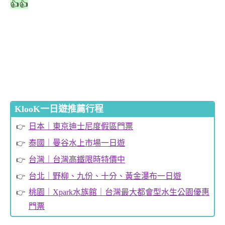
👍👍
KlooK一日遊推薦行程
日本｜東京迪士尼度假區門票
泰國｜曼谷水上市場一日遊
台灣｜台灣高鐵限時特價中
台北｜野柳、九份、十分、黃金瀑布一日遊
桃園｜Xpark水族館｜台灣最大都會型水生公園優惠
門票