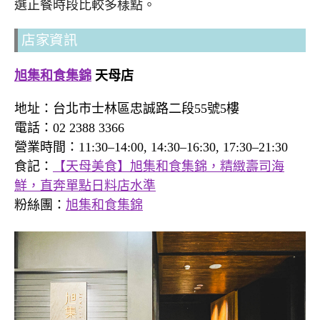
選正餐時段比較多樣點。
店家資訊
旭集和食集錦
天母店
地址：台北市士林區忠誠路二段55號5樓
電話：02 2388 3366
營業時間：11:30–14:00, 14:30–16:30, 17:30–21:30
食記：
【天母美食】旭集和食集錦，精緻壽司海
鮮，直奔單點日料店水準
粉絲團：
旭集和食集錦