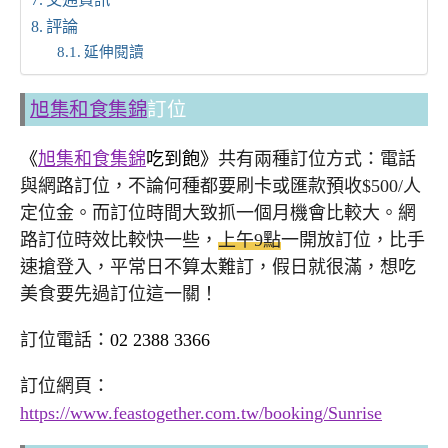
交通資訊
評論
延伸閱讀
旭集和食集錦
訂位
《
旭集和食集錦
吃到飽》
共有兩種訂位方式：電話
與網路訂位，不論何種都要刷卡或匯款預收$500/人
定位金。而訂位時間大致抓一個月機會比較大。網
路訂位時效比較快一些，
上午9點
一開放訂位，比手
速搶登入，平常日不算太難訂，假日就很滿，想吃
美食要先過訂位這一關！
訂位電話：
02 2388 3366
訂位網頁：
https://www.feastogether.com.tw/booking/Sunrise