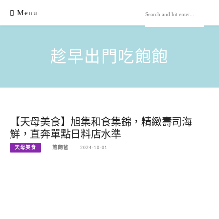
Skip
Menu
to
content
趁早出門吃飽飽
【天母美食】旭集和食集錦，精緻壽司海
鮮，直奔單點日料店水準
天母美食
飽飽爸
2024-10-01