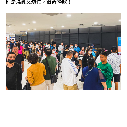
則是混亂又匆忙，很奇怪欸！