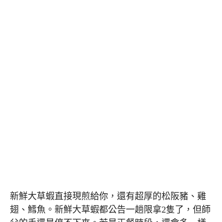
新鮮大草蝦直接現煎給你，還有超厚的松阪豬、雞
翅、鱈魚。新鮮大草蝦都公告一趟限拿2隻了，但師