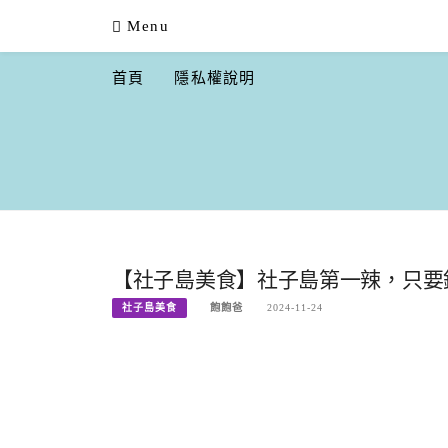
Skip
Menu
to
content
首頁
隱私權說明
【社子島美食】社子島第一辣，只要銅
社子島美食
飽飽爸
2024-11-24