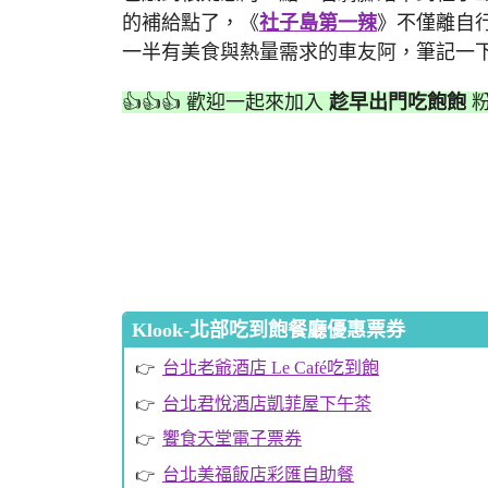
的補給點了，《
社子島第一辣
》不僅離自
一半有美食與熱量需求的車友阿，筆記一
👍👍👍 歡迎一起來加入
趁早出門吃飽飽
粉
Klook-北部吃到飽餐廳優惠票券
台北老爺酒店 Le Café吃到飽
台北君悅酒店凱菲屋下午茶
饗食天堂電子票券
台北美福飯店彩匯自助餐