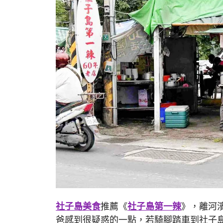
社子島美食
推薦《
社子島第一辣
》，離河
爸感到很疑惑的一點，若騎腳踏車到社子