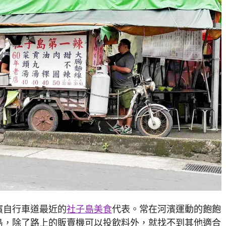
濱自行車道最近的
社子島美食
代表。常在河濱運動的飽飽
島，除了路上的販賣機可以投飲料外，就找不到其他適合