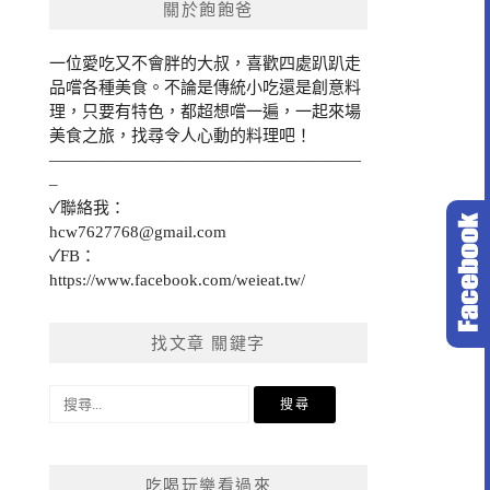
關於飽飽爸
一位愛吃又不會胖的大叔，喜歡四處趴趴走
品嚐各種美食。不論是傳統小吃還是創意料
理，只要有特色，都超想嚐一遍，一起來場
美食之旅，找尋令人心動的料理吧！
———————————————————
–
✓聯絡我：
hcw7627768@gmail.com
✓FB：
https://www.facebook.com/weieat.tw/
找文章 關鍵字
搜
尋
關
鍵
吃喝玩樂看過來