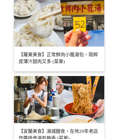
【羅東美食】正常鮮肉小籠湯包，現桿
皮薄汁甜肉又多 (菜單)
【宜蘭美食】湯城麵食，在地20年老店
炸醬排骨湯有夠香 (菜單)