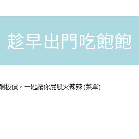
趁早出門吃飽飽
板價，一匙讓你屁股火辣辣 (菜單)