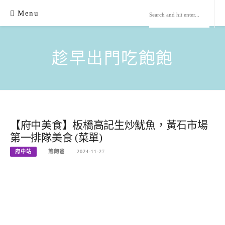
Skip
Menu
to
content
趁早出門吃飽飽
【府中美食】板橋高記生炒魷魚，黃石市場
第一排隊美食 (菜單)
府中站
飽飽爸
2024-11-27