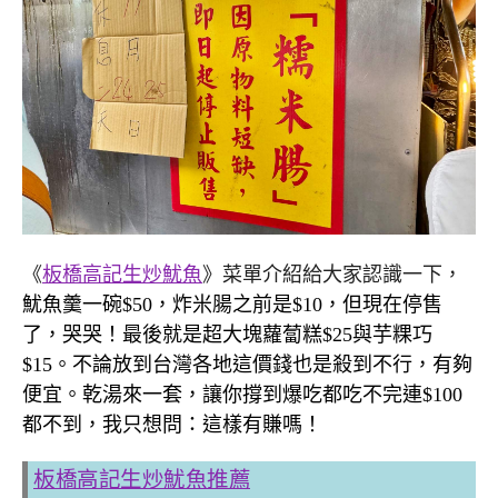
《
板橋高記生炒魷魚
》菜單介紹給大家認識一下，
魷魚羹一碗$50，炸米腸之前是$10，但現在停售
了，哭哭！最後就是超大塊蘿蔔糕$25與芋粿巧
$15。不論放到台灣各地這價錢也是殺到不行，有夠
便宜。乾湯來一套，讓你撐到爆吃都吃不完連$100
都不到，我只想問：這樣有賺嗎！
板橋高記生炒魷魚推薦