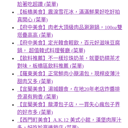
尬著吃超讚 (菜單)
【板橋美食】震湶雪花冰，滿滿鮮果好吃好拍
真開心 (菜單)
【府中美食】肉老大頂級肉品涮涮鍋，100oz雙
塔疊高高 (菜單)
【府中美食】定光韓食輕飲，百元好滋味豆腐
鍋， 超值韓式料理餐廳 (菜單)
【飲料推薦】不一樣珍珠奶茶，就要奶精茶才
對味，板橋區飲料推薦 (菜單)
【羅東美食】正常鮮肉小籠湯包，現桿皮薄汁
甜肉又多 (菜單)
【宜蘭美食】湯城麵食，在地20年老店炸醬排
骨湯有夠香 (菜單)
【宜蘭美食】龍潭包子店，一買失心瘋包子界
的好市多 (菜單)
【西門町美食】A.K.12 美式小館，漢堡肉厚汁
多，好吃尬贏連鎖店 (菜單)