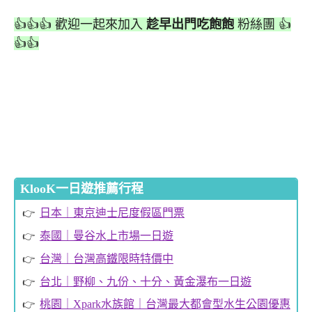
👍👍👍 歡迎一起來加入
趁早出門吃飽飽
粉絲團 👍
👍👍
KlooK一日遊推薦行程
日本｜東京迪士尼度假區門票
泰國｜曼谷水上市場一日遊
台灣｜台灣高鐵限時特價中
台北｜野柳、九份、十分、黃金瀑布一日遊
桃園｜Xpark水族館｜台灣最大都會型水生公園優惠