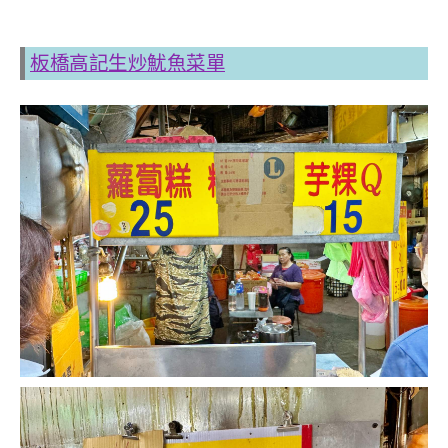
板橋高記生炒魷魚菜單