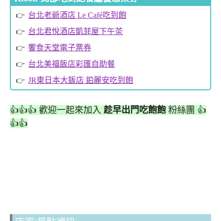
台北老爺酒店 Le Café吃到飽
台北君悅酒店凱菲屋下午茶
饗食天堂電子票券
台北美福飯店彩匯自助餐
JR東日本大飯店 鉑麗安吃到飽
👍👍👍 歡迎一起來加入
趁早出門吃飽飽
粉絲團 👍
👍👍