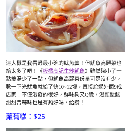
這大概是我看過最小碗的魷魚羹！但魷魚高麗菜也
給太多了吧！《
板橋高記生炒魷魚
》雖然碗小了一
點羹湯少了一點，但魷魚高麗菜份量可是沒有少，
數一下光魷魚就給了快10~12塊，直接尬過外面9成
店家！不僅泡發的很好，鮮味夠又Q脆，湯頭酸酸
甜甜帶蒜味也是有夠好喝，給讚！
蘿蔔糕：$25