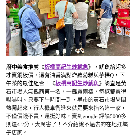
府
中美食
推薦《
板橋高記生炒魷魚
》，魷魚給超多
才賣銅板價，還有油香滿點炸蘿蔔糕與芋粿Q，下
午茶的最佳組合！《
板橋高記生炒魷魚
》簡直是黃
石市場人氣攤商第一名，一攤賣兩樣，每樣都賣得
嚇嚇叫。只要下午時間一到，早市的黃石市場瞬間
熱鬧起來，行人機車衝進來就是要來指名這一家，
不僅價錢不貴，還挺好味，賣到google 評論5000多
則還4.2分，太厲害了！不介紹說不過去的在地扛壩
子店家。