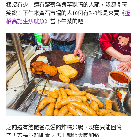
樣沒有少！還有蘿蔔糕與芋粿巧的人龍，我都開玩
笑說：下午來黃石市場的人10個有7~8都是來買《
板
橋高記生炒魷魚
》當下午茶的吧！
之前還有飽飽爸最愛的炸糯米腸，現在只能回憶
了！若是重新開賣，馬上報給大家知道。