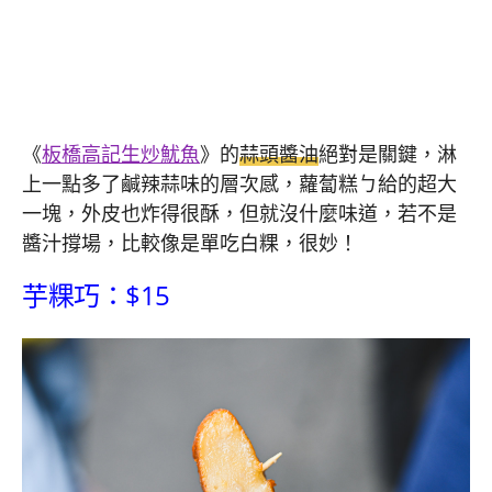
《
板橋高記生炒魷魚
》的
蒜頭醬油
絕對是關鍵，淋
上一點多了鹹辣蒜味的層次感，蘿蔔糕ㄅ給的超大
一塊，外皮也炸得很酥，但就沒什麼味道，若不是
醬汁撐場，比較像是單吃白粿，很妙！
芋粿巧：$15