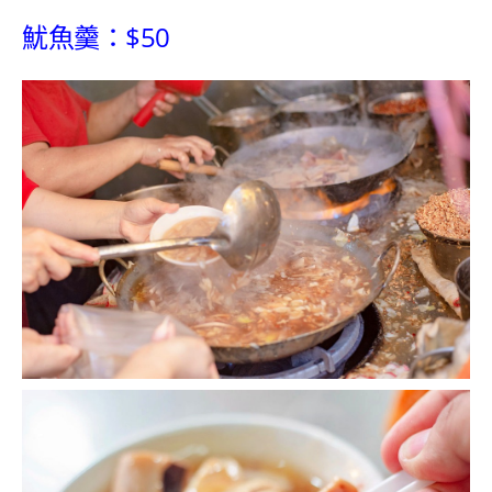
魷魚羹：$50