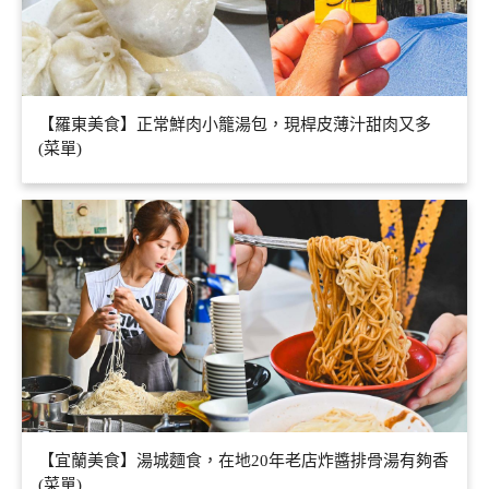
【羅東美食】正常鮮肉小籠湯包，現桿皮薄汁甜肉又多
(菜單)
【宜蘭美食】湯城麵食，在地20年老店炸醬排骨湯有夠香
(菜單)