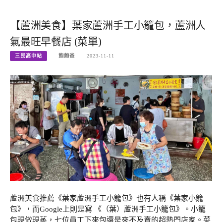
【蘆洲美食】葉家蘆洲手工小籠包，蘆洲人
氣最旺早餐店 (菜單)
三民高中站
飽飽爸
2023-11-11
蘆洲美食推薦《葉家蘆洲手工小籠包》也有人稱《葉家小籠
包》，而Google上則是寫 《（葉）蘆洲手工小籠包》。小籠
包現做現蒸，七位員工下來包還是來不及賣的超熱門店家。菜