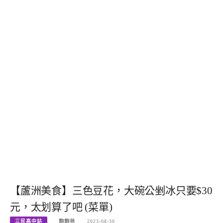
【蘆洲美食】三色豆花，大碗公剉冰只要$30
元，太划算了吧 (菜單)
三民高中站
飽飽爸
2023-08-30