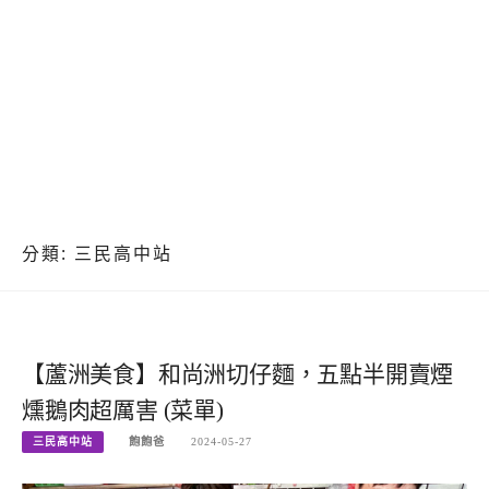
分類:
三民高中站
【蘆洲美食】和尚洲切仔麵，五點半開賣煙
燻鵝肉超厲害 (菜單)
三民高中站
飽飽爸
2024-05-27