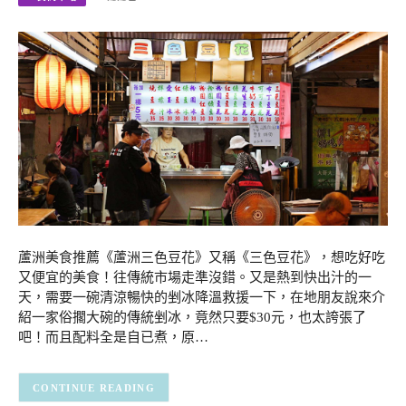
蘆洲美食推薦《蘆洲三色豆花》又稱《三色豆花》，想吃好吃
又便宜的美食！往傳統市場走準沒錯。又是熱到快出汁的一
天，需要一碗清涼暢快的剉冰降溫救援一下，在地朋友說來介
紹一家俗擱大碗的傳統剉冰，竟然只要$30元，也太誇張了
吧！而且配料全是自已煮，原…
CONTINUE READING