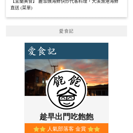
【宜蘭美食】 麗雪姨海鮮快炒代客料理，大溪漁港海鮮
直送 (菜單)
愛食記