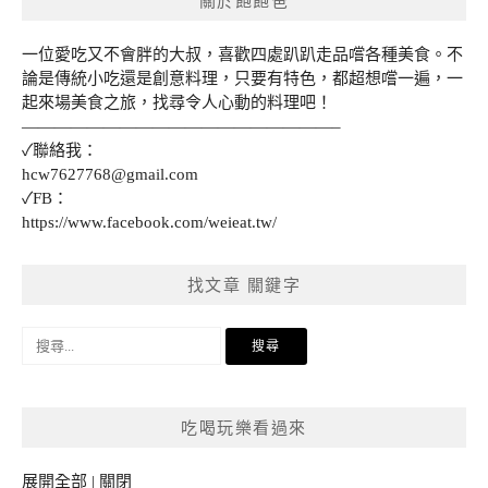
關於飽飽爸
一位愛吃又不會胖的大叔，喜歡四處趴趴走品嚐各種美食。不
論是傳統小吃還是創意料理，只要有特色，都超想嚐一遍，一
起來場美食之旅，找尋令人心動的料理吧！
———————————————————–
✓聯絡我：
hcw7627768@gmail.com
✓FB：
https://www.facebook.com/weieat.tw/
找文章 關鍵字
搜
尋
關
鍵
吃喝玩樂看過來
字:
展開全部
|
關閉