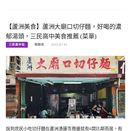
【蘆洲美食】蘆洲大廟口切仔麵，好喝的濃
郁湯頭，三民高中美食推薦 (菜單)
三民高中站
飽飽爸
2022-07-01
說到庶民小吃切仔麵在蘆洲湧蓮寺周邊就有6間比鄰而居，有