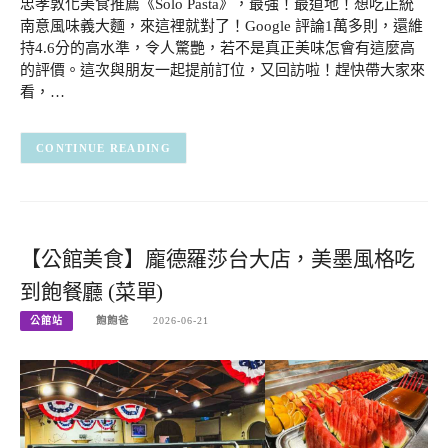
忠孝敦化美食推薦《Solo Pasta》，最強！最道地！想吃正統
南意風味義大麵，來這裡就對了！Google 評論1萬多則，還維
持4.6分的高水準，令人驚艷，若不是真正美味怎會有這麼高
的評價。這次與朋友一起提前訂位，又回訪啦！趕快帶大家來
看，…
CONTINUE READING
【公館美食】龐德羅莎台大店，美墨風格吃
到飽餐廳 (菜單)
公館站
飽飽爸
2026-06-21