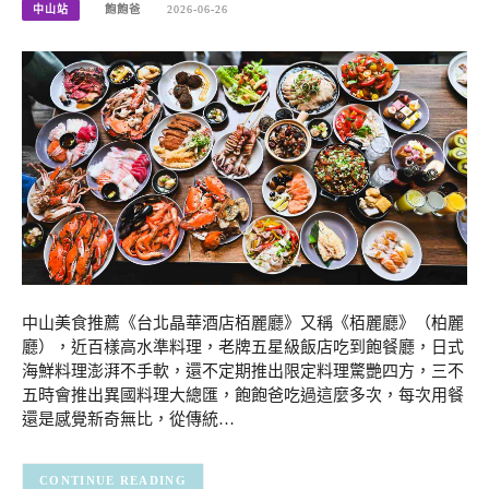
中山站
飽飽爸
2026-06-26
中山美食推薦《台北晶華酒店栢麗廳》又稱《栢麗廳》（柏麗
廳），近百樣高水準料理，老牌五星級飯店吃到飽餐廳，日式
海鮮料理澎湃不手軟，還不定期推出限定料理驚艷四方，三不
五時會推出異國料理大總匯，飽飽爸吃過這麼多次，每次用餐
還是感覺新奇無比，從傳統…
CONTINUE READING