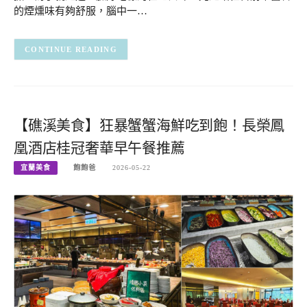
的煙燻味有夠舒服，腦中一…
CONTINUE READING
【礁溪美食】狂暴蟹蟹海鮮吃到飽！長榮鳳
凰酒店桂冠奢華早午餐推薦
宜蘭美食
飽飽爸
2026-05-22