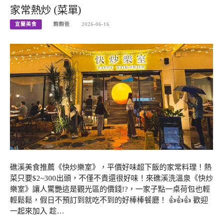
家常熱炒 (菜單)
宜蘭美食
飽飽爸
2026-06-16
礁溪美食推薦《快炒樂室》，平價好味超下飯的家常料理！熱
菜只要$2~300出頭，不僅不貴還很好味！來礁溪洗溫泉《快炒
樂室》讓人驚艷這是觀光區的價錢!?，一家子點一桌荷包也輕
輕鬆鬆，假日不預訂到就吃不到的好棒棒餐廳！ 👍👍👍 歡迎
一起來加入 趁…