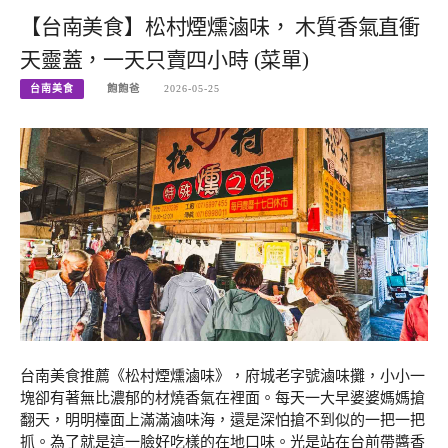
【台南美食】松村煙燻滷味， 木質香氣直衝
天靈蓋，一天只賣四小時 (菜單)
台南美食
飽飽爸
2026-05-25
台南美食推薦《松村煙燻滷味》，府城老字號滷味攤，小小一
塊卻有著無比濃郁的材燒香氣在裡面。每天一大早婆婆媽媽搶
翻天，明明檯面上滿滿滷味海，還是深怕搶不到似的一把一把
抓。為了就是這一臉好吃樣的在地口味。光是站在台前帶醬香