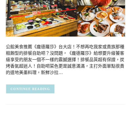
公館美食推薦《龐德羅莎》台大店！不想再吃我家或貴族那種
粗飽型的排餐自助吧？沒問題，《龐德羅莎》給想要升級饕客
級享受的朋友一個不一樣的震撼選擇！排餐品質超有保證，炭
烤香氣超迷人！自助吧菜色更是誠意滿滿，主打外面單點很貴
的道地美墨料理，新鮮沙拉…
CONTINUE READING