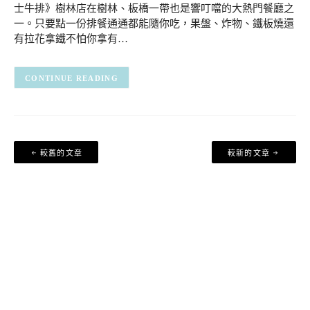
士牛排》樹林店在樹林、板橋一帶也是響叮噹的大熱門餐廳之
一。只要點一份排餐通通都能隨你吃，果盤、炸物、鐵板燒還
有拉花拿鐵不怕你拿有…
CONTINUE READING
文
較舊的文章
較新的文章
章
導
覽