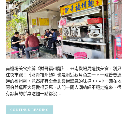
南機場美食推薦《財哥福州麵》，來南機場周邊找美食，別只
往夜市跑！《財哥福州麵》也是附近狠角色之一。一碗普普通
通的福州麵，竟然能有全台北最衝擊感的味道，小小一碗在地
阿伯與運匠大哥愛得要死，店門一開人潮絡繹不絕走進來，很
有默契的併桌吃麵一點都沒…
CONTINUE READING