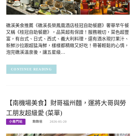
礁溪美食推薦《礁溪長榮鳳凰酒店桂冠自助餐廳》奢華早午餐
又稱《桂冠自助餐廳》，品質超有保證！服務親切，菜色超豐
富，有台式、日式、西式、義大利料理，還有酒水現打果汁、
新鮮沙拉跟超猛海鮮，樣樣都精緻又好吃！帶著輕鬆的心情，
泡完礁溪溫泉後，讓五星級…
CONTINUE READING
【南機場美食】財哥福州麵，運將大哥與勞
工朋友超級愛 (菜單)
小南門站
飽飽爸
2026-05-20