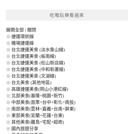
關
鍵
吃喝玩樂看過來
字:
展開全部
|
關閉
捷運環狀線
機場捷運線
台北捷運美食 (淡水象山線)
台北捷運美食 (板南線)
台北捷運美食 (松山新店線)
台北捷運美食 (中和新蘆線)
台北捷運美食 (文湖線)
台北美食 (其他地區)
高雄捷運美食(岡山小港紅線)
北部美食(基隆+桃園+新竹)
中部美食(苗栗+台中+彰化+南投)
南部美食(雲林+嘉義+台南+屏東)
東部美食(宜蘭+花蓮+台東)
其他美食(離島+宅配+超商)
國內旅遊分享