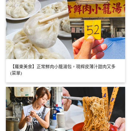
【羅東美食】正常鮮肉小籠湯包，現桿皮薄汁甜肉又多
(菜單)