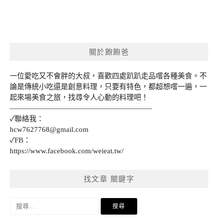
關於飽飽爸
一位愛吃又不會胖的大叔，喜歡四處趴趴走品嚐各種美食。不
論是傳統小吃還是創意料理，只要有特色，都超想嚐一遍，一
起來場美食之旅，找尋令人心動的料理吧！
———————————————————–
✓聯絡我：
hcw7627768@gmail.com
✓FB：
https://www.facebook.com/weieat.tw/
找文章 關鍵字
搜
尋