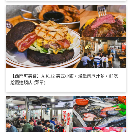
【西門町美食】A.K.12 美式小館，漢堡肉厚汁多，好吃
尬贏連鎖店 (菜單)