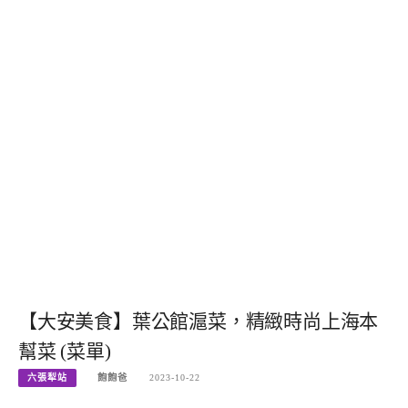
【大安美食】葉公館滬菜，精緻時尚上海本
幫菜 (菜單)
六張犁站
飽飽爸
2023-10-22