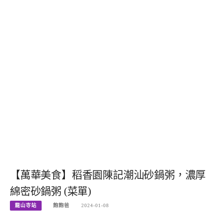
【萬華美食】稻香園陳記潮汕砂鍋粥，濃厚
綿密砂鍋粥 (菜單)
龍山寺站
飽飽爸
2024-01-08