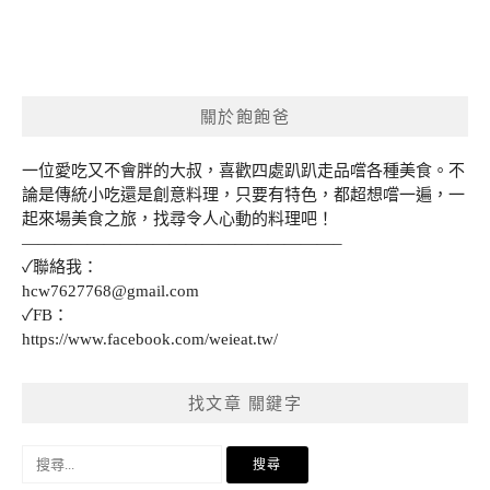
關於飽飽爸
一位愛吃又不會胖的大叔，喜歡四處趴趴走品嚐各種美食。不
論是傳統小吃還是創意料理，只要有特色，都超想嚐一遍，一
起來場美食之旅，找尋令人心動的料理吧！
———————————————————–
✓聯絡我：
hcw7627768@gmail.com
✓FB：
https://www.facebook.com/weieat.tw/
找文章 關鍵字
搜
尋