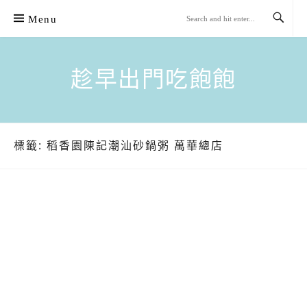
Skip
Menu
to
content
趁早出門吃飽飽
標籤:
稻香園陳記潮汕砂鍋粥 萬華總店