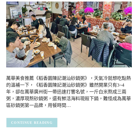
萬華美食推薦《稻香園陳記潮汕砂鍋粥》，天氣冷就想吃點熱
的溫補一下，《稻香園陳記潮汕砂鍋粥》雖然開業只有3~4
年，卻在萬華廣州街一帶迅速打響名號，一斤白米熬成三兩
粥，濃厚現熬砂鍋粥，還有鮮活海料現殺下鍋，難怪成為萬華
區砂鍋粥第一品牌，用餐時間…
CONTINUE READING