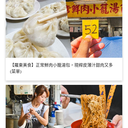
【羅東美食】正常鮮肉小籠湯包，現桿皮薄汁甜肉又多
(菜單)