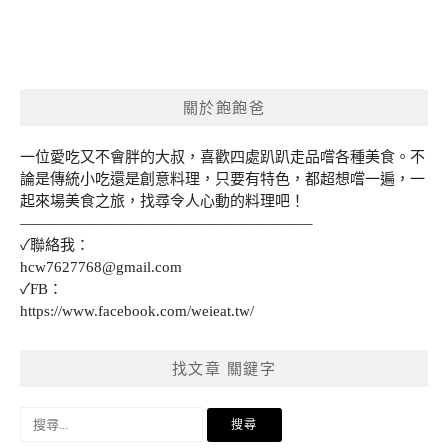
關於飽飽爸
一位愛吃又不會胖的大叔，喜歡四處趴趴走品嚐各種美食。不
論是傳統小吃還是創意料理，只要有特色，都超想嚐一遍，一
起來場美食之旅，找尋令人心動的料理吧！
———————————————————–
✓聯絡我：
hcw7627768@gmail.com
✓FB：
https://www.facebook.com/weieat.tw/
找文章 關鍵字
搜
尋