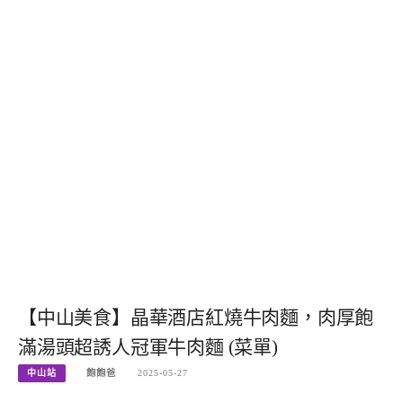
【中山美食】晶華酒店紅燒牛肉麵，肉厚飽
滿湯頭超誘人冠軍牛肉麵 (菜單)
中山站
飽飽爸
2025-05-27