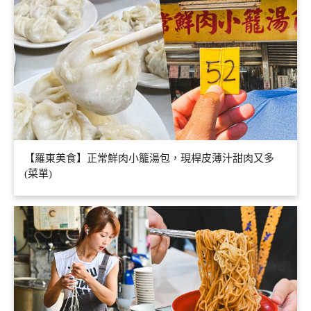
【羅東美食】正常鮮肉小籠湯包，現桿皮薄汁甜肉又多
(菜單)