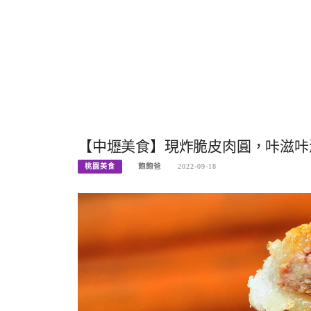
【中壢美食】現炸脆皮肉圓，咔滋咔滋
桃園美食
飽飽爸
2022-09-18