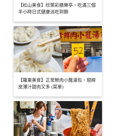
【松山美食】欣葉彩膳樂亭，吃滿三個
半小時日式健康派吃到飽
【羅東美食】正常鮮肉小籠湯包，現桿
皮薄汁甜肉又多 (菜單)