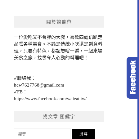
關於飽飽爸
一位愛吃又不會胖的大叔，喜歡四處趴趴走
品嚐各種美食。不論是傳統小吃還是創意料
理，只要有特色，都超想嚐一遍，一起來場
美食之旅，找尋令人心動的料理吧！
———————————————————
–
✓聯絡我：
hcw7627768@gmail.com
✓FB：
https://www.facebook.com/weieat.tw/
找文章 關鍵字
搜
尋