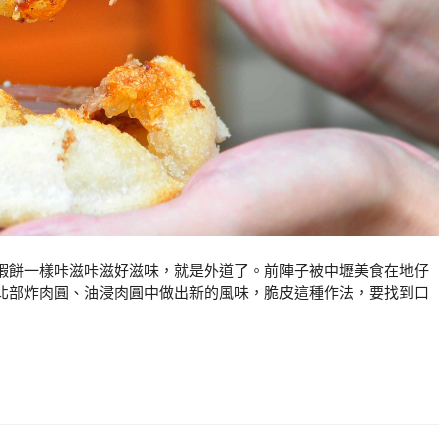
蝦餅一樣咔滋咔滋好滋味，就是外道了。前陣子被中壢美食在地仔
北部炸肉圓、油浸肉圓中做出新的風味，脆皮這種作法，要找到口