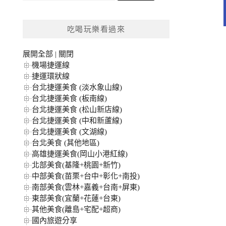
關
鍵
吃喝玩樂看過來
字:
展開全部
|
關閉
機場捷運線
捷運環狀線
台北捷運美食 (淡水象山線)
台北捷運美食 (板南線)
台北捷運美食 (松山新店線)
台北捷運美食 (中和新蘆線)
台北捷運美食 (文湖線)
台北美食 (其他地區)
高雄捷運美食(岡山小港紅線)
北部美食(基隆+桃園+新竹)
中部美食(苗栗+台中+彰化+南投)
南部美食(雲林+嘉義+台南+屏東)
東部美食(宜蘭+花蓮+台東)
其他美食(離島+宅配+超商)
國內旅遊分享